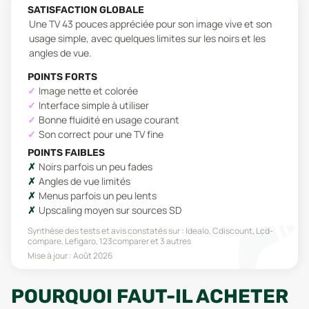
SATISFACTION GLOBALE
Une TV 43 pouces appréciée pour son image vive et son
usage simple, avec quelques limites sur les noirs et les
angles de vue.
POINTS FORTS
Image nette et colorée
Interface simple à utiliser
Bonne fluidité en usage courant
Son correct pour une TV fine
POINTS FAIBLES
Noirs parfois un peu fades
Angles de vue limités
Menus parfois un peu lents
Upscaling moyen sur sources SD
Synthèse des tests et avis constatés sur :
Idealo, Cdiscount, Lcd-
compare, Lefigaro, 123comparer
et 3 autres
Mise à jour :
Août 2026
POURQUOI FAUT-IL ACHETER