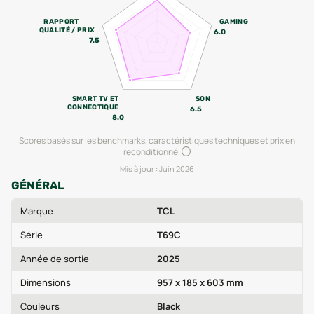
RAPPORT
GAMING
QUALITÉ / PRIX
6.0
7.5
SMART TV ET
SON
CONNECTIQUE
6.5
8.0
Scores basés sur les benchmarks, caractéristiques techniques et prix en
reconditionné.
Mis à jour :
Juin 2026
GÉNÉRAL
Marque
TCL
Série
T69C
Année de sortie
2025
Dimensions
957 x 185 x 603 mm
Couleurs
Black