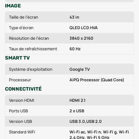
IMAGE
Taille de l'écran
43 in
Type d'écran
QLED LCD HVA
Résolution de l'écran
3840 x 2160
Taux de rafraîchissement
60 Hz
SMART TV
Système d'exploitation
Google TV
Processeur
AiPQ Processor (Quad Core)
CONNECTIVITÉ
Version HDMI
HDMI 2.1
Ports USB
2 x USB
Version USB
USB 3.0,USB 2.0
Standard WiFi
Wi‑Fi ac, Wi‑Fi n, Wi‑Fi g, Wi‑Fi
2.4 GHz, Wi‑Fi 5 GHz