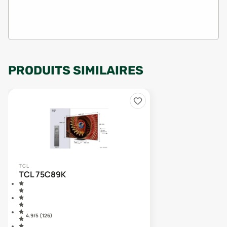
PRODUITS SIMILAIRES
TCL
TCL 75C89K
4.9
/5 (
126
)