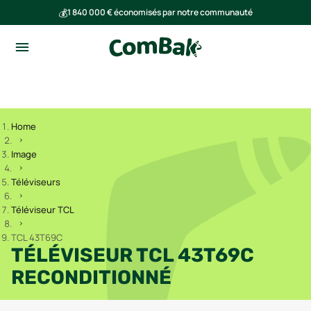
💰
1 840 000 € économisés par notre communauté
🌍
Ensemble, nous avons évité l'émission de 293 tonnes de CO₂
Home
Image
Téléviseurs
Téléviseur TCL
TCL 43T69C
TÉLÉVISEUR TCL 43T69C
RECONDITIONNÉ