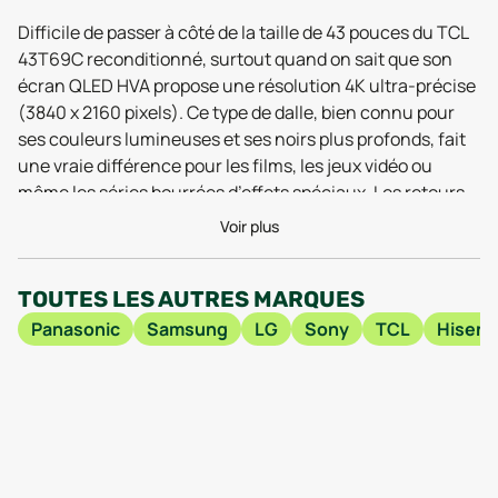
Difficile de passer à côté de la taille de 43 pouces du TCL
43T69C reconditionné, surtout quand on sait que son
écran QLED HVA propose une résolution 4K ultra-précise
(3840 x 2160 pixels). Ce type de dalle, bien connu pour
ses couleurs lumineuses et ses noirs plus profonds, fait
une vraie différence pour les films, les jeux vidéo ou
même les séries bourrées d’effets spéciaux. Les retours
des utilisateurs en 2025 saluent d’ailleurs la fluidité des
Voir plus
images et la clarté du rendu, même dans une pièce très
éclairée. Le tout, dans un format de 957 mm de large et à
TOUTES LES AUTRES MARQUES
peine 185 mm de profondeur avec le pied, de quoi
s’adapter facilement aux salons les plus exigus.
Panasonic
Samsung
LG
Sony
TCL
Hisens
Techniquement, le TCL 43T69C reconditionné embarque
le processeur AiPQ Quad Core, un moteur qui optimise
en temps réel les couleurs et la netteté, tout en
maintenant des transitions fluides lors du zapping ou du
streaming.