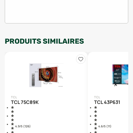
PRODUITS SIMILAIRES
TCL
TCL
TCL 75C89K
TCL 43P631
4.9
/5 (
126
)
4.6
/5 (
11
)