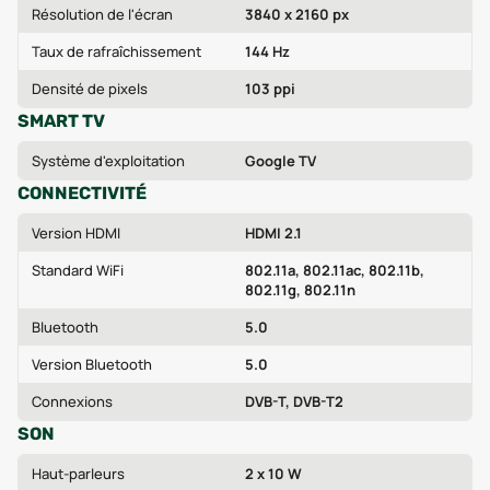
Résolution de l'écran
3840 x 2160 px
Taux de rafraîchissement
144 Hz
Densité de pixels
103 ppi
SMART TV
Système d'exploitation
Google TV
CONNECTIVITÉ
Version HDMI
HDMI 2.1
Standard WiFi
802.11a, 802.11ac, 802.11b,
802.11g, 802.11n
Bluetooth
5.0
Version Bluetooth
5.0
Connexions
DVB-T, DVB-T2
SON
Haut-parleurs
2 x 10 W