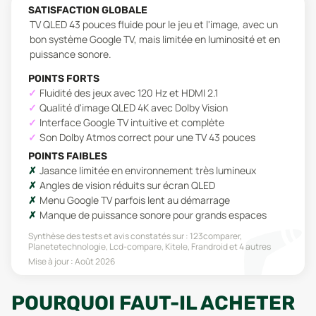
SATISFACTION GLOBALE
TV QLED 43 pouces fluide pour le jeu et l'image, avec un
bon système Google TV, mais limitée en luminosité et en
puissance sonore.
POINTS FORTS
Fluidité des jeux avec 120 Hz et HDMI 2.1
Qualité d'image QLED 4K avec Dolby Vision
Interface Google TV intuitive et complète
Son Dolby Atmos correct pour une TV 43 pouces
POINTS FAIBLES
Jasance limitée en environnement très lumineux
Angles de vision réduits sur écran QLED
Menu Google TV parfois lent au démarrage
Manque de puissance sonore pour grands espaces
Synthèse des tests et avis constatés sur :
123comparer,
Planetetechnologie, Lcd-compare, Kitele, Frandroid
et 4 autres
Mise à jour :
Août 2026
POURQUOI FAUT-IL ACHETER