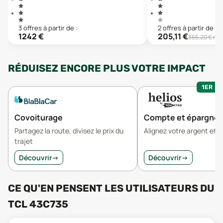
3
offre
s
à partir de :
2
offre
s
à partir de :
1242
€
205,11
€
365,20
€ neu
RÉDUISEZ ENCORE PLUS VOTRE IMPACT
1ER MO
Covoiturage
Compte et épargne
Partagez la route, divisez le prix du
Alignez votre argent et v
trajet
Découvrir
→
Découvrir
→
CE QU'EN PENSENT LES UTILISATEURS
DU
TCL 43C735