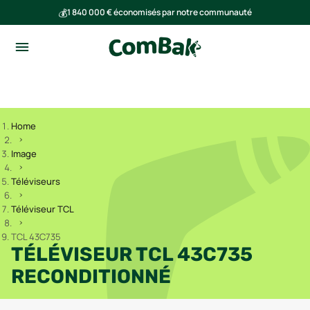
💰
1 840 000 € économisés par notre communauté
🌍
Ensemble, nous avons évité l'émission de 293 tonnes de CO₂
Home
Image
Téléviseurs
Téléviseur TCL
TCL 43C735
TÉLÉVISEUR TCL 43C735
RECONDITIONNÉ