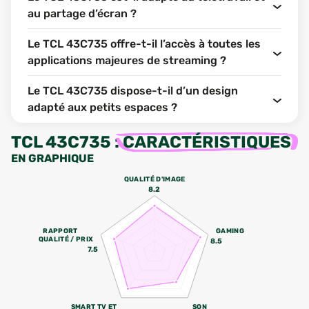
au partage d’écran ?
Le TCL 43C735 offre-t-il l’accès à toutes les
applications majeures de streaming ?
Le TCL 43C735 dispose-t-il d’un design
adapté aux petits espaces ?
TCL 43C735
:
CARACTÉRISTIQUES
EN GRAPHIQUE
QUALITÉ D'IMAGE
8.2
RAPPORT
GAMING
QUALITÉ / PRIX
8.5
7.5
SMART TV ET
SON