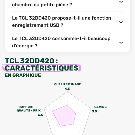
chambre ou petite pièce ?
Le TCL 32DD420 propose-t-il une fonction
enregistrement USB ?
Le TCL 32DD420 consomme-t-il beaucoup
d’énergie ?
TCL 32DD420
:
CARACTÉRISTIQUES
EN GRAPHIQUE
QUALITÉ D'IMAGE
4.5
RAPPORT
GAMING
QUALITÉ / PRIX
3.5
6.5