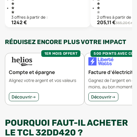
3
offre
s
à partir de :
2
offre
s
à partir de :
1242
€
205,11
€
365,20
€ neu
RÉDUISEZ ENCORE PLUS VOTRE IMPACT
1ER MOIS OFFERT
500 POINTS AVEC CO
Compte et épargne
Facture d’électricité
Alignez votre argent et vos valeurs
Gagnez de l'argent en 
moins, au bon moment.
Découvrir
→
Découvrir
→
POURQUOI FAUT-IL ACHETER
LE TCL 32DD420 ?