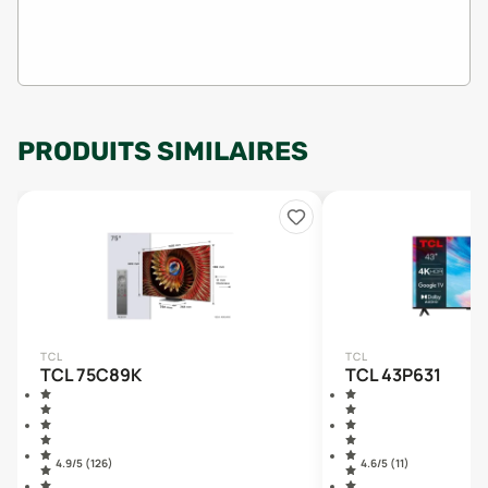
PRODUITS SIMILAIRES
TCL
TCL
TCL 75C89K
TCL 43P631
4.9
/5 (
126
)
4.6
/5 (
11
)