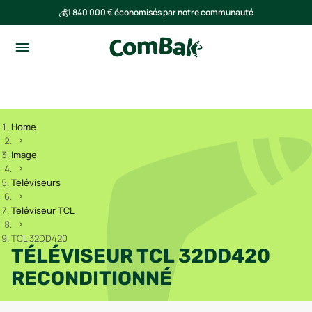
💰
1 840 000 € économisés par notre communauté
🌍
Ensemble, nous avons évité l'émission de 293 tonnes de CO₂
Home
Image
Téléviseurs
Téléviseur TCL
TCL 32DD420
TÉLÉVISEUR TCL 32DD420
RECONDITIONNÉ