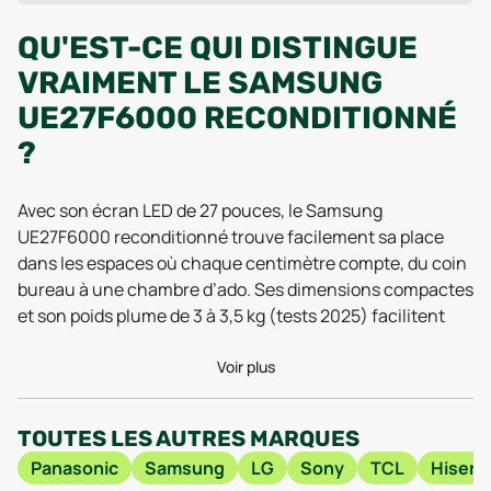
QU'EST-CE QUI DISTINGUE
VRAIMENT LE SAMSUNG
UE27F6000 RECONDITIONNÉ
?
Avec son écran LED de 27 pouces, le Samsung
UE27F6000 reconditionné trouve facilement sa place
dans les espaces où chaque centimètre compte, du coin
bureau à une chambre d’ado. Ses dimensions compactes
et son poids plume de 3 à 3,5 kg (tests 2025) facilitent
l’installation ou le déplacement, même pour les plus
maladroits. Pourtant, malgré sa taille raisonnable, il ne
Voir plus
sacrifie rien à l’expérience visuelle : la dalle affiche une
résolution Full HD de 1920 x 1080 pixels et une densité de
TOUTES LES AUTRES MARQUES
81 ppi, de quoi profiter de séries ou de jeux avec des
Panasonic
Samsung
LG
Sony
TCL
Hisens
détails nets, sans fatigue oculaire, même après plusieurs