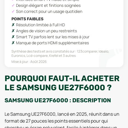
Design élégant et finitions soignées
Son correct pour un usage quotidien
POINTS FAIBLES
Résolution limitée à Full HD
Angles de vision un peu restreints
Smart TV parfois lent sur les mises à jour
Manque de ports HDMI supplémentaires
Synthèse des tests et avis constatés sur :
123comparer, Idealo,
Euronics, Lcd-compare, Krefel
et 3 autres
Mise à jour :
Août 2026
POURQUOI FAUT-IL ACHETER
LE SAMSUNG UE27F6000 ?
SAMSUNG UE27F6000 : DESCRIPTION
Le Samsung UE27F6000, lancé en 2025, réunit dans un
format de 27 pouces les points essentiels pour qui
cherche un écran polyvalent, facile à intégrer dans un