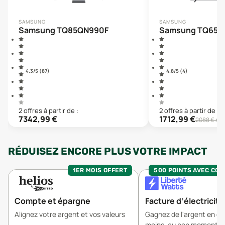
SAMSUNG
SAMSUNG
Samsung TQ85QN990F
Samsung TQ65Q
4.3
/5 (
87
)
4.8
/5 (
4
)
2
offre
s
à partir de :
2
offre
s
à partir de :
7342,99
€
1712,99
€
2088
€ neu
RÉDUISEZ ENCORE PLUS VOTRE IMPACT
1ER MOIS OFFERT
500 POINTS AVEC CO
Compte et épargne
Facture d’électricité
Alignez votre argent et vos valeurs
Gagnez de l'argent en 
moins, au bon moment.