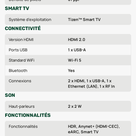
SMART TV
Système d'exploitation
Tizen™ Smart TV
CONNECTIVITÉ
Version HDMI
HDMI 2.0
Ports USB
1 x USB-A
Standard WiFi
Wi‑Fi 5
Bluetooth
Yes
Connexions
2 x HDMI, 1 x USB-A, 1 x
Ethernet (LAN), 1 x RF In
SON
Haut-parleurs
2 x 2 W
FONCTIONNALITÉS
Fonctionnalités
HDR, Anynet+ (HDMI-CEC),
eARC, Smart TV