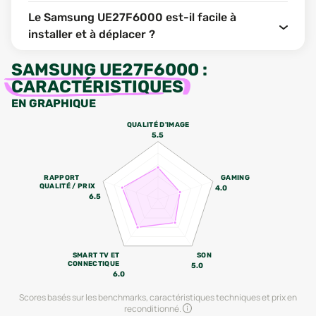
Le Samsung UE27F6000 est-il facile à
installer et à déplacer ?
SAMSUNG UE27F6000
:
CARACTÉRISTIQUES
EN GRAPHIQUE
QUALITÉ D'IMAGE
5.5
RAPPORT
GAMING
QUALITÉ / PRIX
4.0
6.5
SMART TV ET
SON
CONNECTIQUE
5.0
6.0
Scores basés sur les benchmarks, caractéristiques techniques et prix en
reconditionné.