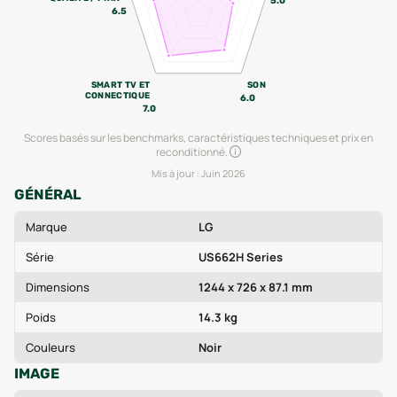
5.0
6.5
SMART TV ET
SON
CONNECTIQUE
6.0
7.0
Scores basés sur les benchmarks, caractéristiques techniques et prix en
reconditionné.
Mis à jour :
Juin 2026
GÉNÉRAL
Marque
LG
Série
US662H Series
Dimensions
1244 x 726 x 87.1 mm
Poids
14.3 kg
Couleurs
Noir
IMAGE