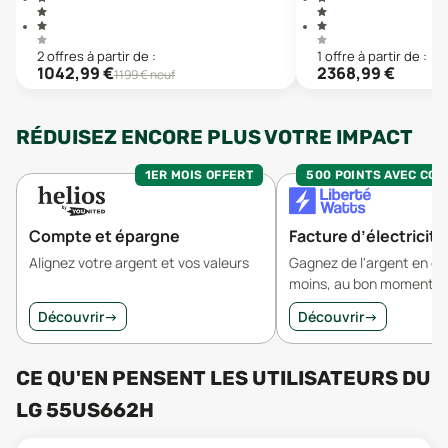
2
offre
s
à partir de :
1
offre
à partir de :
1042,99
€
2368,99
€
1199
€ neuf
RÉDUISEZ ENCORE PLUS VOTRE IMPACT
1ER MOIS OFFERT
500 POINTS AVEC CO
Compte et épargne
Facture d’électricité
Alignez votre argent et vos valeurs
Gagnez de l'argent en 
moins, au bon moment.
Découvrir
→
Découvrir
→
CE QU'EN PENSENT LES UTILISATEURS
DU
LG 55US662H