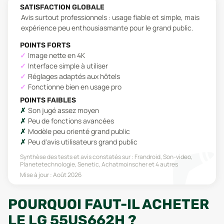
SATISFACTION GLOBALE
Avis surtout professionnels : usage fiable et simple, mais
expérience peu enthousiasmante pour le grand public.
POINTS FORTS
Image nette en 4K
Interface simple à utiliser
Réglages adaptés aux hôtels
Fonctionne bien en usage pro
POINTS FAIBLES
Son jugé assez moyen
Peu de fonctions avancées
Modèle peu orienté grand public
Peu d'avis utilisateurs grand public
Synthèse des tests et avis constatés sur :
Frandroid, Son-video,
Planetetechnologie, Senetic, Achatmoinscher
et 4 autres
Mise à jour :
Août 2026
POURQUOI FAUT-IL ACHETER
LE LG 55US662H ?