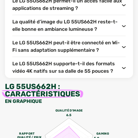
Le LG 55US662H permet-il un accès facile aux
applications de streaming ?
La qualité d’image du LG 55US662H reste-t-
elle bonne en ambiance lumineuse ?
Le LG 55US662H peut-il être connecté en Wi-
Fi sans adaptation supplémentaire ?
Le LG 55US662H supporte-t-il des formats
vidéo 4K natifs sur sa dalle de 55 pouces ?
LG 55US662H
:
CARACTÉRISTIQUES
EN GRAPHIQUE
QUALITÉ D'IMAGE
6.5
RAPPORT
GAMING
QUALITÉ / PRIX