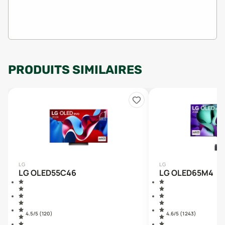
PRODUITS SIMILAIRES
LG
LG
LG OLED55C46
LG OLED65M4
4.5
/5 (
120
)
4.6
/5 (
1 243
)