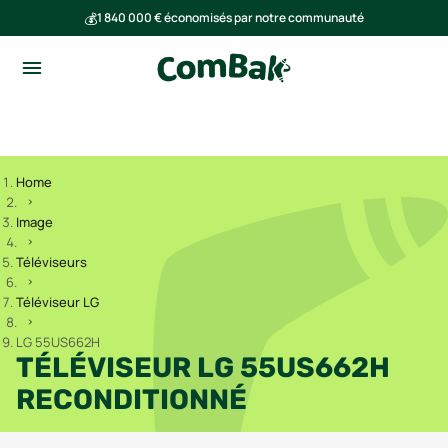
💰
1 840 000 € économisés par notre communauté
🌍
Ensemble, nous avons évité l'émission de 293 tonnes de CO₂
Home
Image
Téléviseurs
Téléviseur LG
LG 55US662H
TÉLÉVISEUR LG 55US662H
RECONDITIONNÉ