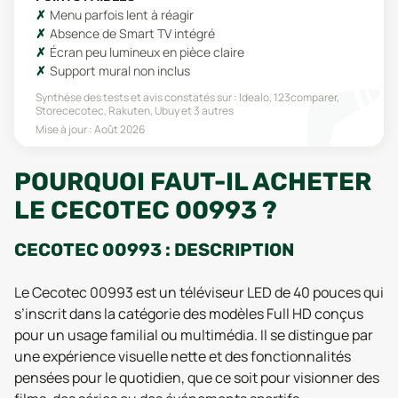
Menu parfois lent à réagir
Absence de Smart TV intégré
Écran peu lumineux en pièce claire
Support mural non inclus
Synthèse des tests et avis constatés sur :
Idealo, 123comparer,
Storececotec, Rakuten, Ubuy
et 3 autres
Mise à jour :
Août 2026
POURQUOI FAUT-IL ACHETER
LE CECOTEC 00993 ?
CECOTEC 00993 : DESCRIPTION
Le Cecotec 00993 est un téléviseur LED de 40 pouces qui
s’inscrit dans la catégorie des modèles Full HD conçus
pour un usage familial ou multimédia. Il se distingue par
une expérience visuelle nette et des fonctionnalités
pensées pour le quotidien, que ce soit pour visionner des