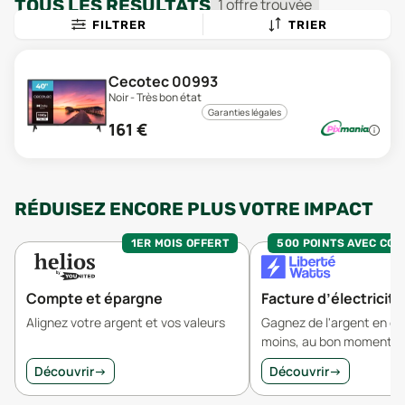
TOUS LES RÉSULTATS
1
offre
trouvée
FILTRER
TRIER
Cecotec 00993
Noir - Très bon état
Garanties légales
161
€
RÉDUISEZ ENCORE PLUS VOTRE IMPACT
1ER MOIS OFFERT
500 POINTS AVEC CO
Compte et épargne
Facture d’électricité
Alignez votre argent et vos valeurs
Gagnez de l'argent en 
moins, au bon moment.
Découvrir
→
Découvrir
→