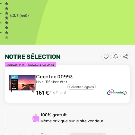
4.3
/5 (
440
)
NOTRE SÉLECTION
MEILLEUR PRIX
MEILLEURE GARANTIE
Cecotec 00993
Noir - Très bon état
Garanties légales
161
€
214
€ neuf
100% gratuit
Même prix que sur le site vendeur