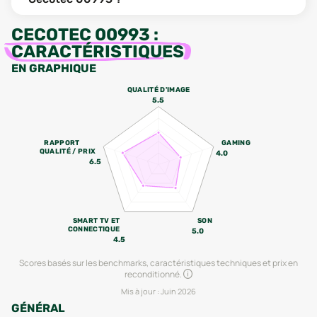
CECOTEC 00993
:
CARACTÉRISTIQUES
EN GRAPHIQUE
QUALITÉ D'IMAGE
5.5
RAPPORT
GAMING
QUALITÉ / PRIX
4.0
6.5
SMART TV ET
SON
CONNECTIQUE
5.0
4.5
Scores basés sur les benchmarks, caractéristiques techniques et prix en
reconditionné.
Mis à jour :
Juin 2026
GÉNÉRAL