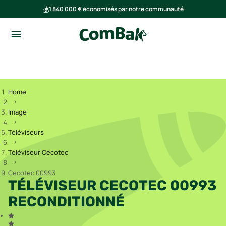
💰
1 840 000 € économisés par notre communauté
🌍
Ensemble, nous avons évité l'émission de 293 tonnes de CO₂
Home
Image
Téléviseurs
Téléviseur Cecotec
Cecotec 00993
TÉLÉVISEUR CECOTEC 00993
RECONDITIONNÉ