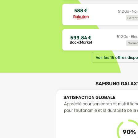
588
€
512 Go - Noir
Garanti
512 Go - Bleu
699,84
€
Garanti
Voir les 16 offres disp
SAMSUNG GALAXY
SATISFACTION GLOBALE
Apprécié pour son écran et multitâche
pour l'autonomie et la durabilité de la
90
%