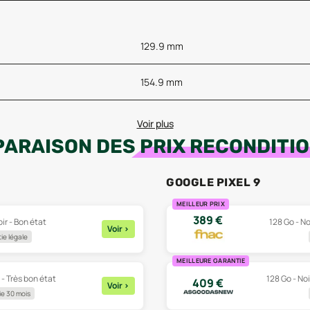
129.9 mm
154.9 mm
Voir plus
ARAISON DES
PRIX RECONDITI
GOOGLE PIXEL 9
MEILLEUR PRIX
389
€
ir - Bon état
128 Go - No
Voir
>
ie légale
MEILLEURE GARANTIE
 - Très bon état
128 Go - No
409
€
Voir
>
e 30 mois