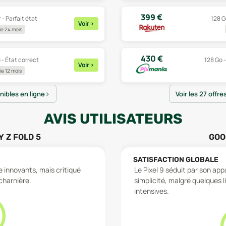
399
€
 - Parfait état
128 G
Voir
>
e 24 mois
430
€
 - État correct
128 Go 
Voir
>
e 12 mois
onibles en ligne
Voir les 27 offre
AVIS UTILISATEURS
 Z FOLD 5
GOO
SATISFACTION GLOBALE
 innovants, mais critiqué
Le Pixel 9 séduit par son app
 charnière.
simplicité, malgré quelques
intensives.