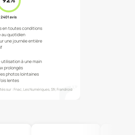
92
%
2 401
avis
s en toutes conditions
e au quotidien
r une journée entière
if
 utilisation à une main
ux prolongés
es photos lointaines
fois lentes
és sur :
Fnac, Les Numériques, Sfr, Frandroid