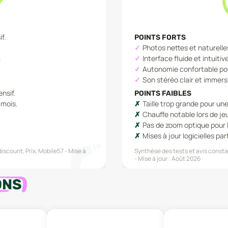
f.
POINTS FORTS
Photos nettes et naturelle
.
Interface fluide et intuitiv
Autonomie confortable pou
Son stéréo clair et immers
nsif.
POINTS FAIBLES
 mois.
Taille trop grande pour une
Chauffe notable lors de je
Pas de zoom optique pour l
Mises à jour logicielles par
iscount, Prix, Mobile57
Mise à
Synthèse des tests et avis constat
Mise à jour :
Août 2026
ONS