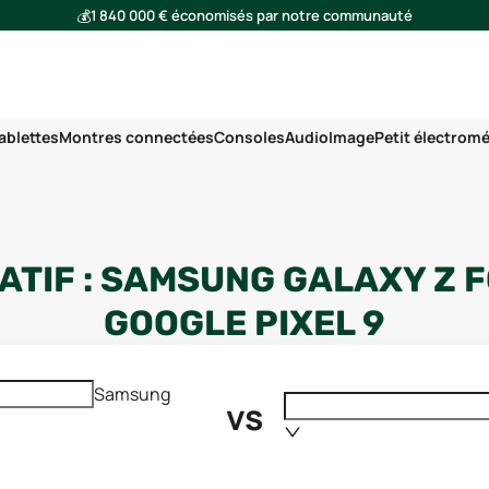
💰
1 840 000 € économisés par notre communauté
🌍
Ensemble, nous avons évité l'émission de 293 tonnes de CO₂
ablettes
Montres connectées
Consoles
Audio
Image
Petit électrom
TIF :
SAMSUNG GALAXY Z F
GOOGLE PIXEL 9
Samsung
vs