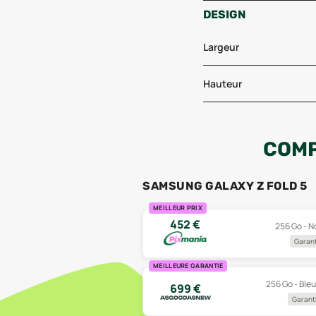
DESIGN
Largeur
Hauteur
COMP
SAMSUNG GALAXY Z FOLD 5
MEILLEUR PRIX
452
€
256 Go - No
Garant
MEILLEURE GARANTIE
256 Go - Bleu
699
€
Garanti