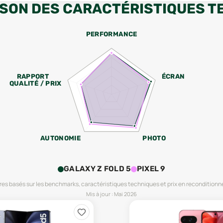
SON DES CARACTÉRISTIQUES T
PERFORMANCE
RAPPORT
ÉCRAN
QUALITÉ / PRIX
AUTONOMIE
PHOTO
GALAXY Z FOLD 5
PIXEL 9
es basés sur les benchmarks, caractéristiques techniques et prix en reconditionn
Mis à jour :
Mai 2026