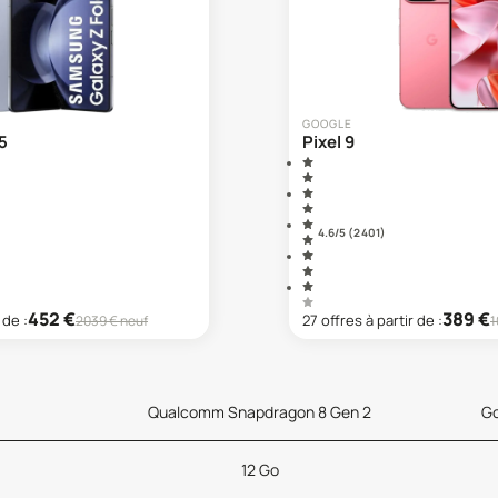
GOOGLE
5
Pixel 9
4.6
/5 (
2 401
)
452
€
389
€
 de :
27
offre
s
à partir de :
2039
€ neuf
1
Qualcomm Snapdragon 8 Gen 2
Go
12 Go