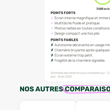
3 688
avis
POINTS FORTS
Écran interne magnifique et immersi
Multitâche fluide et pratique.
Photos nettes en toutes conditions
Design compact une fois plié.
POINTS FAIBLES
Autonomie décevante en usage inte
Charnière bruyante après quelques
Écran externe trop petit.
Fragilité de la charnière signalée.
Synthèse des tests et avis constatés sur :
Cd
jour :
Août 2026
NOS AUTRES
COMPARAIS