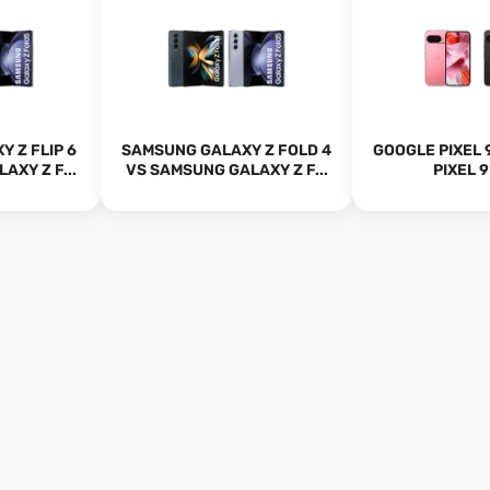
 Z FLIP 6
SAMSUNG GALAXY Z FOLD 4
GOOGLE PIXEL 
AXY Z F...
VS SAMSUNG GALAXY Z F...
PIXEL 