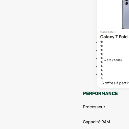
SAMSUNG
Galaxy Z Fold 
4.5
/5 (
3 688
)
16
offre
s
à partir
PERFORMANCE
Processeur
Capacité RAM