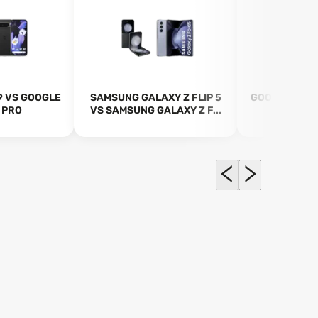
9 VS GOOGLE
SAMSUNG GALAXY Z FLIP 5
GOOGLE PIXE
9 PRO
VS SAMSUNG GALAXY Z F...
PIX