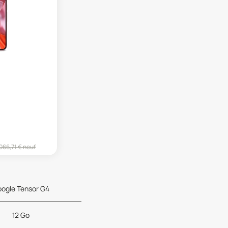
066,71
€ neuf
ogle Tensor G4
12 Go