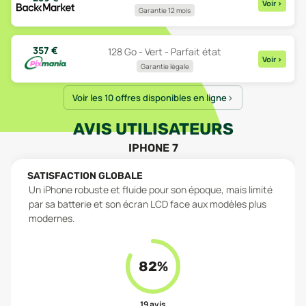
Voir
>
Garantie 12 mois
357
€
128 Go - Vert - Parfait état
Voir
>
Garantie légale
Voir les 10 offres disponibles en ligne
AVIS UTILISATEURS
IPHONE 7
SATISFACTION GLOBALE
Un iPhone robuste et fluide pour son époque, mais limité
par sa batterie et son écran LCD face aux modèles plus
modernes.
82
%
19
avis