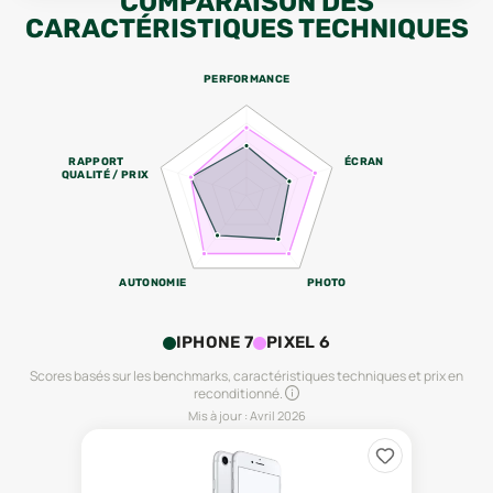
COMPARAISON DES
CARACTÉRISTIQUES TECHNIQUES
PERFORMANCE
RAPPORT
ÉCRAN
QUALITÉ / PRIX
AUTONOMIE
PHOTO
IPHONE 7
PIXEL 6
Scores basés sur les benchmarks, caractéristiques techniques et prix en
reconditionné.
Mis à jour :
Avril 2026