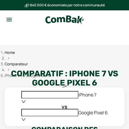
💰
1 840 000 € économisés par notre communauté
🌍
Ensemble, nous avons évité l'émission de 293 tonnes de CO₂
Home
Comparateur
COMPARATIF :
IPHONE 7
VS
iPhone 7 vs Google Pixel 6
GOOGLE PIXEL 6
iPhone 7
vs
Google Pixel 6