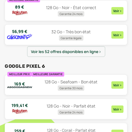
89
€
128 Go - Noir - État correct
Voir
>
Garantie 24 mois
56,99
€
32 Go - Très bon état
Voir
>
Garantie légale
Voir les 52 offres disponibles en ligne
GOOGLE PIXEL 6
MEILLEUR PRIX
MEILLEURE GARANTIE
128 Go - Seafoam - Bon état
169
€
Voir
>
Garantie 30 mois
199,41
€
128 Go - Noir - Parfait état
Voir
>
Garantie 24 mois
128 Go - Corail - Parfait état
259
€