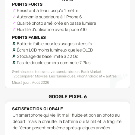
POINTS FORTS
Résistant à l'eau jusqu'à 1 mètre
Autonomie supérieure à l'iPhone 6
Qualité photo améliorée en basse lumière
Fluidité d'utilisation avec la puce A10
POINTS FAIBLES
Batterie faible pour les usages intensifs
Écran LCD moins lumineux que les OLED
Stockage de base limité à 32 Go
Pas de double caméra comme le 7 Plus
Synthèse des tests et avis constatés sur :
Back Market,
123comparer, Moviles, Les Numériques, PhonAndroid
et 4 autres
Mise à jour :
Août 2026
GOOGLE PIXEL 6
SATISFACTION GLOBALE
Un smartphone qui vieillit mal : fluide et bon en photo au
départ, mais la chauffe, la batterie qui faiblit et la fragilité
de l'écran posent problème après quelques années.