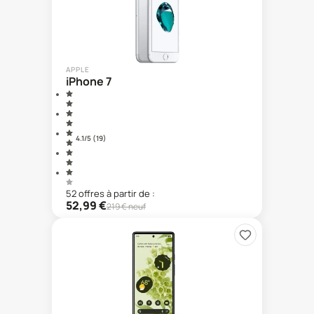
APPLE
iPhone 7
4.1
/5 (
19
)
52
offre
s
à partir de :
52,99
€
219
€ neuf