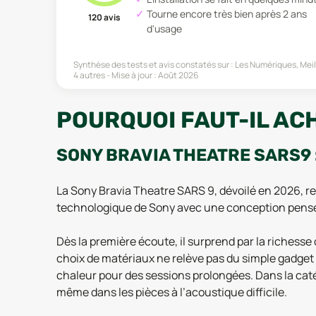
Tourne encore très bien après 2 ans
120
avis
d'usage
Synthèse des tests et avis constatés sur :
Les Numériques, Mei
4 autres
Mise à jour :
Août 2026
POURQUOI FAUT-IL AC
SONY BRAVIA THEATRE SARS9 
La Sony Bravia Theatre SARS 9, dévoilé en 2026, red
technologique de Sony avec une conception pensé
Dès la première écoute, il surprend par la richess
choix de matériaux ne relève pas du simple gadget :
chaleur pour des sessions prolongées. Dans la caté
même dans les pièces à l’acoustique difficile.