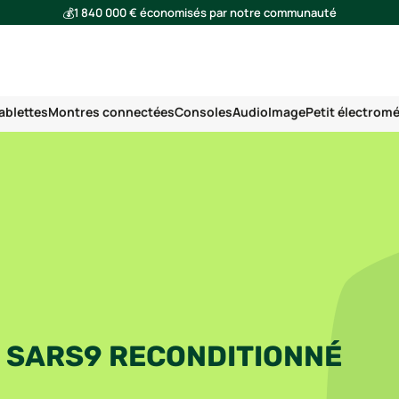
💰
1 840 000 € économisés par notre communauté
🌍
Ensemble, nous avons évité l'émission de 293 tonnes de CO₂
ablettes
Montres connectées
Consoles
Audio
Image
Petit électrom
 SARS9 RECONDITIONNÉ