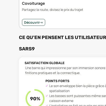
Covoiturage
Partagez la route, divisez le prix du trajet
Découvrir
→
CE QU'EN PENSENT LES UTILISATEU
SARS9
SATISFACTION GLOBALE
Une barre qui impressionne par son immersion sonore et
finitions pratiques et la connectique.
POINTS FORTS
Le son enveloppe bien la pièce grâce à
spatialisation
Les basses sont puissantes même sa
90
%
caisson externe
L'installation se fait en quelques minu