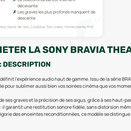
décevante
Les graves les plus profonds manquent de
descente
lleur-barre-de-son, Coolblue, Son-video, Homecinema-fr
et
HETER LA SONY BRAVIA THE
: DESCRIPTION
éfinit l'expérience audio haut de gamme. Issu de la série BRAV
e pour sublimer aussi bien vos soirées cinéma que vos mome
e de ses graves et la précision de ses aigus, grâce à ses haut
 il garantit une restitution sonore fidèle, sans distorsion même
gorie des enceintes reconditionnées, ce modèle se distingue p