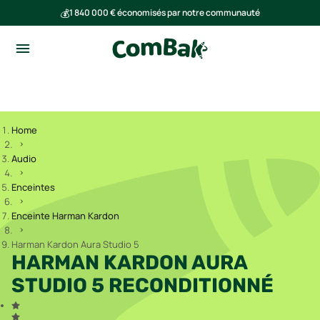
💰
1 840 000 € économisés par notre communauté
🌍
Ensemble, nous avons évité l'émission de 293 tonnes de CO₂
Home
Audio
Enceintes
Enceinte Harman Kardon
Harman Kardon Aura Studio 5
HARMAN KARDON AURA
STUDIO 5 RECONDITIONNÉ