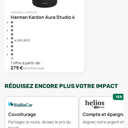
HARMAN KARDON
Harman Kardon Aura Studio 4
4.5
/5 (
307
)
1
offre
à partir de :
279
€
329,99
€ neuf
RÉDUISEZ ENCORE PLUS VOTRE IMPACT
1ER MO
Covoiturage
Compte et épargne
Partagez la route, divisez le prix du
Alignez votre argent et v
trajet