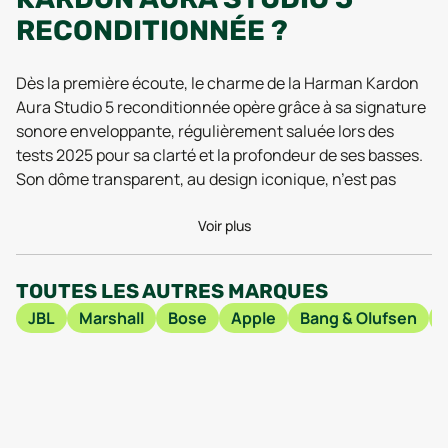
RECONDITIONNÉE ?
Dès la première écoute, le charme de la Harman Kardon
Aura Studio 5 reconditionnée opère grâce à sa signature
sonore enveloppante, régulièrement saluée lors des
tests 2025 pour sa clarté et la profondeur de ses basses.
Son dôme transparent, au design iconique, n’est pas
seulement esthétique : il agit comme un diffuseur
acoustique, propulsant la musique à 360° pour une
Voir plus
expérience immersive, que vous soyez en soirée ou en
simple fond sonore dans votre salon. Les utilisateurs
TOUTES LES AUTRES MARQUES
récents soulignent la stabilité de la connexion Bluetooth
JBL
Marshall
Bose
Apple
Bang & Olufsen
5.4, idéale pour profiter des playlists sans interruption et
connecter plusieurs appareils en toute simplicité, même
dans des environnements connectés exigeants.
L’Aura Studio 5 reconditionnée ne séduit pas seulement
par sa performance audio. Son gabarit à la fois compact