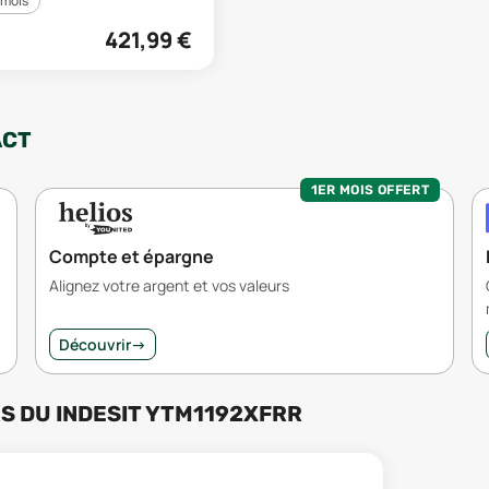
 mois
421,99
€
ACT
1ER MOIS OFFERT
Compte et épargne
Alignez votre argent et vos valeurs
Découvrir
→
RS
DU
INDESIT YTM1192XFRR