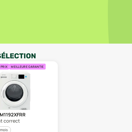
SÉLECTION
 PRIX
MEILLEURE GARANTIE
YTM1192XFRR
at correct
 mois