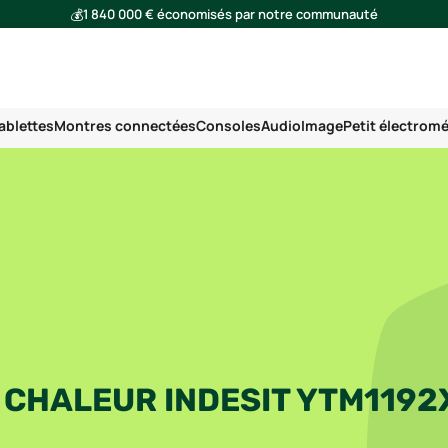
💰
1 840 000 € économisés par notre communauté
🌍
Ensemble, nous avons évité l'émission de 293 tonnes de CO₂
ablettes
Montres connectées
Consoles
Audio
Image
Petit électrom
 CHALEUR INDESIT YTM119