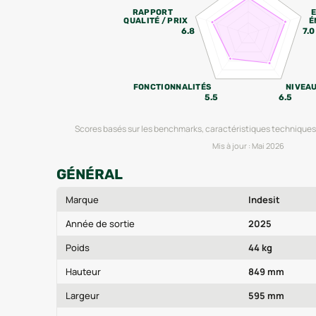
RAPPORT
QUALITÉ / PRIX
É
6.8
7.0
FONCTIONNALITÉS
NIVEA
5.5
6.5
Scores basés sur les benchmarks, caractéristiques techniques 
Mis à jour :
Mai 2026
GÉNÉRAL
Marque
Indesit
Année de sortie
2025
Poids
44 kg
Hauteur
849 mm
Largeur
595 mm