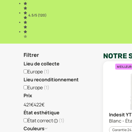
4.5
/5 (
120
)
Filtrer
NOTRE 
Lieu de collecte
MEILLEUR
Europe
(
1
)
Lieu reconditionnement
Europe
(
1
)
Prix
421€
422€
État esthétique
Indesit 
État correct
(
1
)
Blanc - Ét
Couleurs
Garantie 24