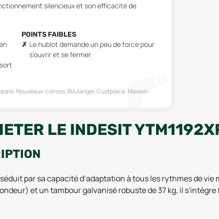
ctionnement silencieux et son efficacité de
POINTS FAIBLES
 en
Le hublot demande un peu de force pour
s'ouvrir et se fermer
ssort
are, Nouveaux-consos, Boulanger, Custplace, Maison-
ETER LE INDESIT YTM1192X
RIPTION
 séduit par sa capacité d’adaptation à tous les rythmes de v
ondeur) et un tambour galvanisé robuste de 37 kg, il s'intèg