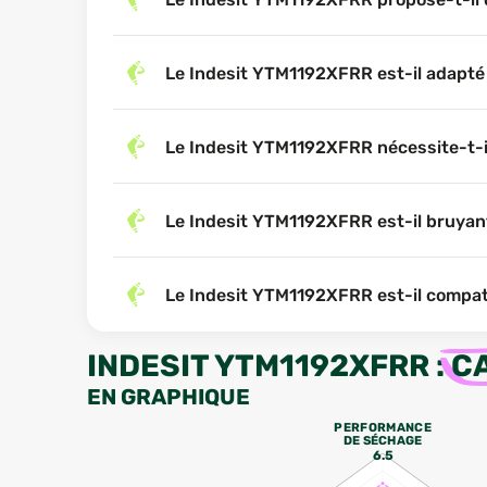
Le Indesit YTM1192XFRR est-il adapté
Le Indesit YTM1192XFRR nécessite-t-il 
Le Indesit YTM1192XFRR est-il bruyant l
Le Indesit YTM1192XFRR est-il compati
INDESIT YTM1192XFRR
:
C
EN GRAPHIQUE
PERFORMANCE
DE SÉCHAGE
6.5