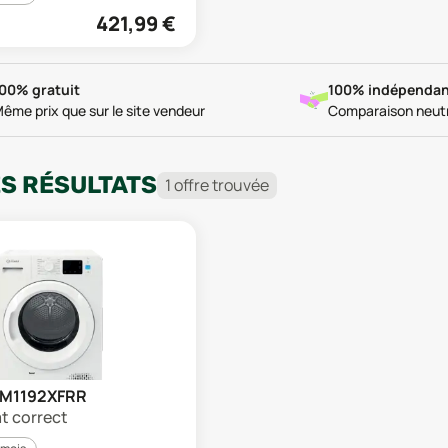
421,99
€
00% gratuit
100% indépendan
ême prix que sur le site vendeur
Comparaison neut
ES RÉSULTATS
1
offre
trouvée
YTM1192XFRR
at correct