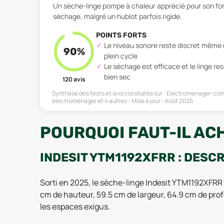
Un sèche-linge pompe à chaleur apprécié pour son fon
séchage, malgré un hublot parfois rigide.
POINTS FORTS
Le niveau sonore reste discret même
90
%
plein cycle
Le séchage est efficace et le linge re
bien sec
120
avis
Synthèse des tests et avis constatés sur :
Electromenager-comp
electromenager
et 4 autres
Mise à jour :
Août 2026
POURQUOI FAUT-IL ACH
INDESIT YTM1192XFRR : DESC
Sorti en 2025, le sèche-linge Indesit YTM1192XFRR
cm de hauteur, 59.5 cm de largeur, 64.9 cm de prof
les espaces exigus.