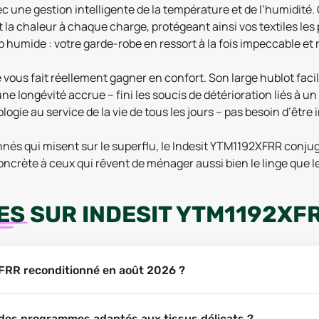
 une gestion intelligente de la température et de l’humidité. 
 chaleur à chaque charge, protégeant ainsi vos textiles les 
rop humide : votre garde-robe en ressort à la fois impeccable 
é vous fait réellement gagner en confort. Son large hublot fa
 longévité accrue – fini les soucis de détérioration liés à un u
ogie au service de la vie de tous les jours – pas besoin d’être
s qui misent sur le superflu, le Indesit YTM1192XFRR conjugue e
ncrète à ceux qui rêvent de ménager aussi bien le linge que le
ES
SUR
INDESIT YTM1192XF
XFRR reconditionné en août 2026 ?
des programmes adaptés aux tissus délicats ?