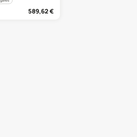
égales
589,62
€