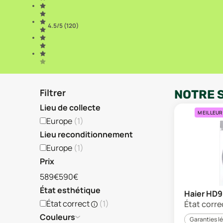
4.5
/5 (
120
)
Filtrer
NOTRE 
Lieu de collecte
MEILLEUR
Europe
(
1
)
Lieu reconditionnement
Europe
(
1
)
Prix
589€
590€
État esthétique
Haier HD
État correct
(
1
)
État corre
Couleurs
Garanties l