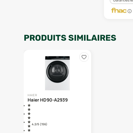
Garanties l
PRODUITS SIMILAIRES
HAIER
Haier HD90-A2939
4.2
/5 (
156
)