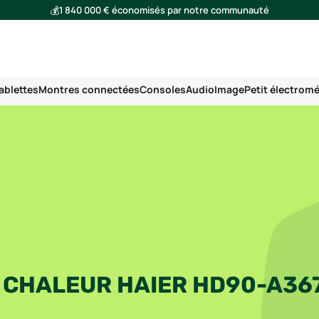
💰
1 840 000 € économisés par notre communauté
🌍
Ensemble, nous avons évité l'émission de 293 tonnes de CO₂
ablettes
Montres connectées
Consoles
Audio
Image
Petit électrom
 CHALEUR HAIER HD90-A36