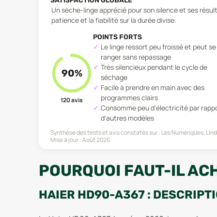
SATISFACTION GLOBALE
Un sèche-linge apprécié pour son silence et ses résult
patience et la fiabilité sur la durée divise.
POINTS FORTS
Le linge ressort peu froissé et peut se
ranger sans repassage
Très silencieux pendant le cycle de
90
%
séchage
Facile à prendre en main avec des
programmes clairs
120
avis
Consomme peu d'électricité par rappo
d'autres modèles
Synthèse des tests et avis constatés sur :
Les Numériques, Lind
Mise à jour :
Août 2026
POURQUOI FAUT-IL AC
HAIER HD90-A367 : DESCRIPT