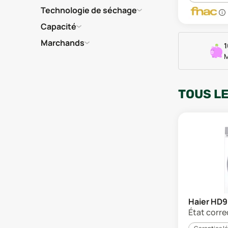
Technologie de séchage
Capacité
Marchands
1
M
TOUS L
Haier HD
État corre