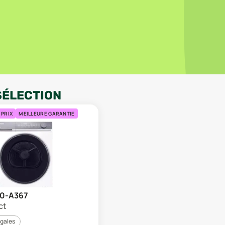
SÉLECTION
 PRIX
MEILLEURE GARANTIE
90-A367
ct
égales