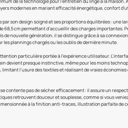
mum de la technologie pour l’entretien du linge à la maison. 
ers modernes en mariant efficacité énergétique, confort d'util
 par son design soigné et ses proportions équilibrées : une la
e 68,5 cm permettant d’accueillir des charges importantes. Pe
 de nouvelle génération, il se distingue grâce à sa connexion 
our les plannings chargés ou les oublis de dernière minute.
tention particulière portée à l’expérience utilisateur. L’inter
 main devient presque instinctive, même pour les moins technoph
 limitant l’usure des textiles et réalisant de vraies économies
e se contente pas de sécher efficacement : il assure un respec
étiques retrouvent douceur et souplesse, comme si vous veniez 
ensionnée à la finition anti-traces, illustration parfaite de cet