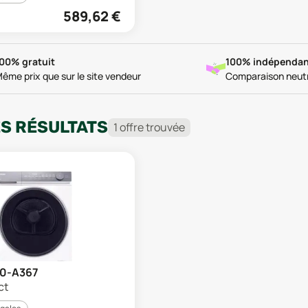
589,62
€
00% gratuit
100% indépendan
ême prix que sur le site vendeur
Comparaison neut
ES RÉSULTATS
1
offre
trouvée
90-A367
ct