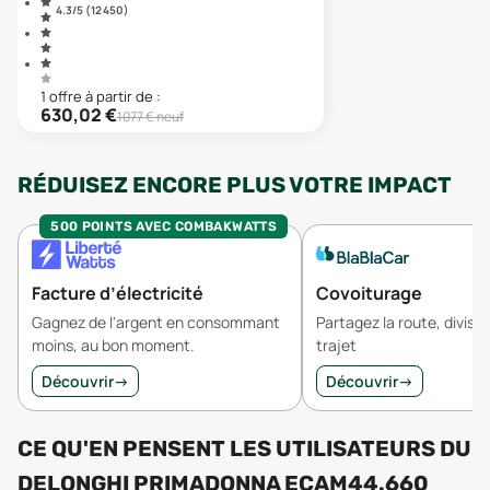
4.3
/5 (
12 450
)
1
offre
à partir de :
630,02
€
1077
€ neuf
RÉDUISEZ ENCORE PLUS VOTRE IMPACT
500 POINTS AVEC COMBAKWATTS
Facture d’électricité
Covoiturage
Gagnez de l'argent en consommant
Partagez la route, divisez
moins, au bon moment.
trajet
Découvrir
→
Découvrir
→
CE QU'EN PENSENT LES UTILISATEURS
DU
DELONGHI PRIMADONNA ECAM44.660