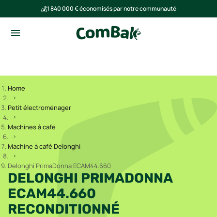
💰
1 840 000 € économisés par notre communauté
🌍
Ensemble, nous avons évité l'émission de 293 tonnes de CO₂
Home
Petit électroménager
Machines à café
Machine à café Delonghi
Delonghi PrimaDonna ECAM44.660
DELONGHI PRIMADONNA
ECAM44.660
RECONDITIONNÉ