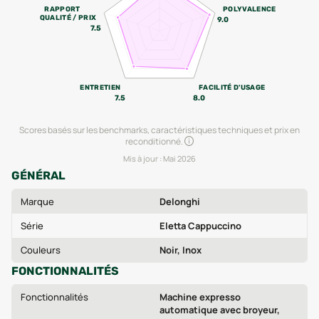
RAPPORT
POLYVALENCE
QUALITÉ / PRIX
9.0
7.5
ENTRETIEN
FACILITÉ D'USAGE
7.5
8.0
Scores basés sur les benchmarks, caractéristiques techniques et prix en
reconditionné.
Mis à jour :
Mai 2026
GÉNÉRAL
Marque
Delonghi
Série
Eletta Cappuccino
Couleurs
Noir, Inox
FONCTIONNALITÉS
Fonctionnalités
Machine expresso
automatique avec broyeur,