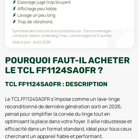
Essorage jugé trop bruyant
Affichage peu lisible
Lavage un peu long
Trop de vibrations
Synthèse des tests et avis constatés sur :
Electromenager-
compare, Idealo, Underdog, Fnac, Lesmenagers
et 5 autres
Mise à jour :
Août 2026
POURQUOI FAUT-IL ACHETER
LE TCL FF1124SA0FR ?
TCL FF1124SA0FR : DESCRIPTION
Le TCL FF1124SA0FR s’impose comme un lave-linge
reconditionné de dernière génération sorti en 2026,
pensé pour simplifier la corvée du linge tout en
optimisant la place dans votre foyer. Il allie robustesse et
efficacité dans un format standard, idéal pour tous ceux
cherchant un appareil fiable et performant.