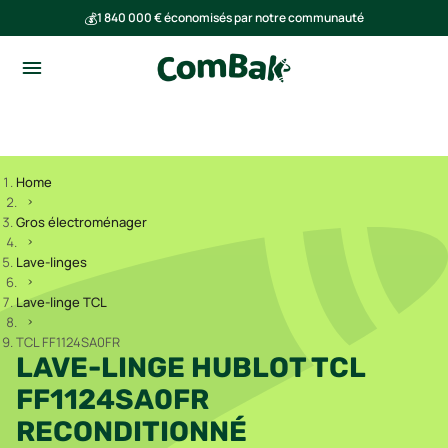
💰
1 840 000 € économisés par notre communauté
🌍
Ensemble, nous avons évité l'émission de 293 tonnes de CO₂
Home
Gros électroménager
Lave-linges
Lave-linge TCL
TCL FF1124SA0FR
LAVE-LINGE HUBLOT TCL
FF1124SA0FR
RECONDITIONNÉ