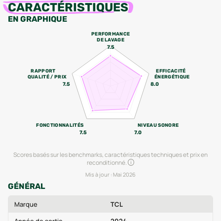
CARACTÉRISTIQUES
EN GRAPHIQUE
PERFORMANCE
DE LAVAGE
7.5
RAPPORT
EFFICACITÉ
QUALITÉ / PRIX
ÉNERGÉTIQUE
7.5
8.0
FONCTIONNALITÉS
NIVEAU SONORE
7.5
7.0
Scores basés sur les benchmarks, caractéristiques techniques et prix en
reconditionné.
Mis à jour :
Mai 2026
GÉNÉRAL
Marque
TCL