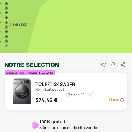
4.5
/5 (
122
)
NOTRE SÉLECTION
MEILLEUR PRIX
MEILLEURE GARANTIE
TCL FF1124SA0FR
Noir - État correct
Garantie 24 mois
574,42
€
100% gratuit
Même prix que sur le site vendeur