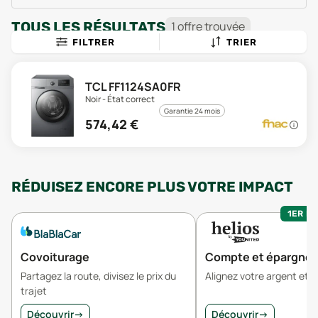
TOUS LES RÉSULTATS
1
offre
trouvée
FILTRER
TRIER
TCL FF1124SA0FR
Noir - État correct
Garantie 24 mois
574,42
€
RÉDUISEZ ENCORE PLUS VOTRE IMPACT
1ER MO
Covoiturage
Compte et épargne
Partagez la route, divisez le prix du
Alignez votre argent et v
trajet
Découvrir
→
Découvrir
→