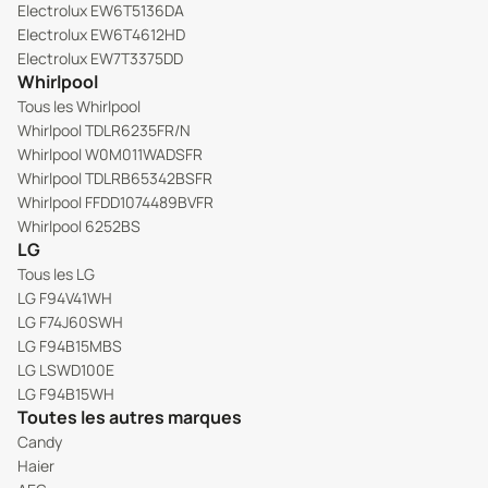
Electrolux EW6T5136DA
Electrolux EW6T4612HD
Electrolux EW7T3375DD
Whirlpool
Tous les Whirlpool
Whirlpool TDLR6235FR/N
Whirlpool W0M011WADSFR
Whirlpool TDLRB65342BSFR
Whirlpool FFDD1074489BVFR
Whirlpool 6252BS
LG
Tous les LG
LG F94V41WH
LG F74J60SWH
LG F94B15MBS
LG LSWD100E
LG F94B15WH
Toutes les autres marques
Candy
Haier