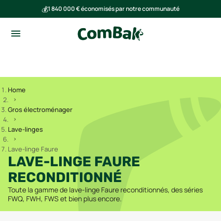
💰
1 840 000 € économisés par notre communauté
🌍
Ensemble, nous avons évité l'émission de 293 tonnes de CO₂
Home
Gros électroménager
Lave-linges
Lave-linge Faure
LAVE-LINGE FAURE
RECONDITIONNÉ
Toute la gamme de lave-linge Faure reconditionnés, des séries
FWQ, FWH, FWS et bien plus encore.