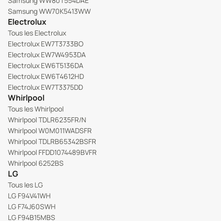
Samsung WW80T554DAE
Samsung WW70K5413WW
Electrolux
Tous les Electrolux
Electrolux EW7T3733BO
Electrolux EW7W4953DA
Electrolux EW6T5136DA
Electrolux EW6T4612HD
Electrolux EW7T3375DD
Whirlpool
Tous les Whirlpool
Whirlpool TDLR6235FR/N
Whirlpool W0M011WADSFR
Whirlpool TDLRB65342BSFR
Whirlpool FFDD1074489BVFR
Whirlpool 6252BS
LG
Tous les LG
LG F94V41WH
LG F74J60SWH
LG F94B15MBS