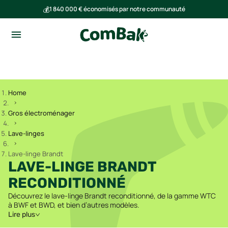
💰
1 840 000 € économisés par notre communauté
🌍
Ensemble, nous avons évité l'émission de 293 tonnes de CO₂
Home
Gros électroménager
Lave-linges
Lave-linge Brandt
LAVE-LINGE BRANDT
RECONDITIONNÉ
Découvrez le lave-linge Brandt reconditionné, de la gamme WTC
à BWF et BWD, et bien d’autres modèles.
Lire plus