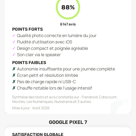
88
%
6 147
avis
POINTS FORTS
Qualité photo correcte en lumière du jour
Fluidité d'utilisation avec iOS
Design compact et poignée agréable
Son clair via le speaker
POINTS FAIBLES
Autonomie insuffisante pour une journée complète
Écran petit et résolution limitée
Pas de charge rapide ni USB-C
Chauffe notable lors de l'usage intensif
Synthèse des tests et avis constatés sur :
Frandroid, Cdiscount,
Moviles, Les Numériques, Numerama
et 3 autres
Mise à jour :
Août 2026
GOOGLE PIXEL 7
SATISFACTION GLOBALE