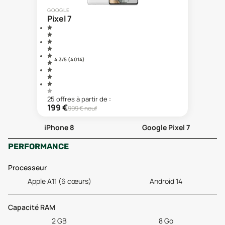
GOOGLE
Pixel 7
4.3
/5 (
4 014
)
25
offre
s
à partir de :
199
€
999
€ neuf
iPhone 8
Google Pixel 7
PERFORMANCE
Processeur
Apple A11 (6 cœurs)
Android 14
Capacité RAM
2 GB
8 Go