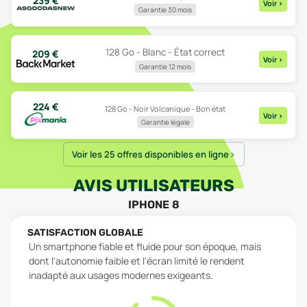
239
€
Voir
>
Garantie 30 mois
128 Go - Blanc - État correct
209
€
Voir
>
Garantie 12 mois
224
€
128 Go - Noir Volcanique - Bon état
Voir
>
Garantie légale
Voir les 25 offres disponibles en ligne
AVIS UTILISATEURS
IPHONE 8
SATISFACTION GLOBALE
Un smartphone fiable et fluide pour son époque, mais
dont l'autonomie faible et l'écran limité le rendent
inadapté aux usages modernes exigeants.