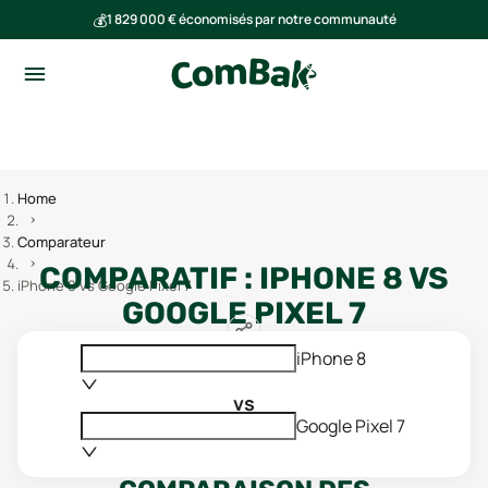
💰
1 829 000 € économisés par notre communauté
🌍
Ensemble, nous avons évité l'émission de 291 tonnes de CO₂
Home
Comparateur
COMPARATIF :
IPHONE 8
VS
iPhone 8 vs Google Pixel 7
GOOGLE PIXEL 7
iPhone 8
vs
Google Pixel 7