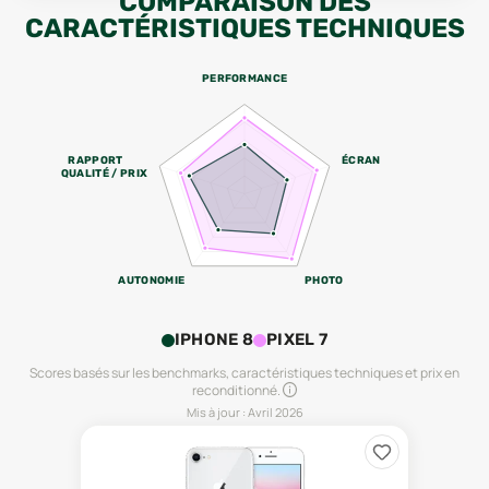
COMPARAISON DES
CARACTÉRISTIQUES TECHNIQUES
PERFORMANCE
RAPPORT
ÉCRAN
QUALITÉ / PRIX
AUTONOMIE
PHOTO
IPHONE 8
PIXEL 7
Scores basés sur les benchmarks, caractéristiques techniques et prix en
reconditionné.
Mis à jour :
Avril 2026