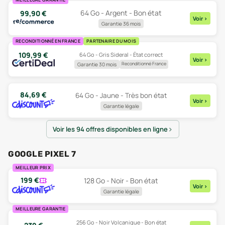
64 Go - Argent - Bon état
99,90
€
Voir
>
Garantie 36 mois
RECONDITIONNÉ EN FRANCE
PARTENAIRE DU MOIS
109,99
€
64 Go - Gris Sideral - État correct
Voir
>
Reconditionné France
Garantie 30 mois
84,69
€
64 Go - Jaune - Très bon état
Voir
>
Garantie légale
Voir les 94 offres disponibles en ligne
GOOGLE PIXEL 7
MEILLEUR PRIX
199
€
128 Go - Noir - Bon état
Voir
>
Garantie légale
MEILLEURE GARANTIE
256 Go - Noir Volcanique - Bon état