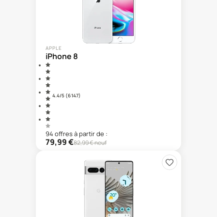
APPLE
iPhone 8
4.4
/5 (
6 147
)
94
offre
s
à partir de :
79,99
€
82,99
€ neuf