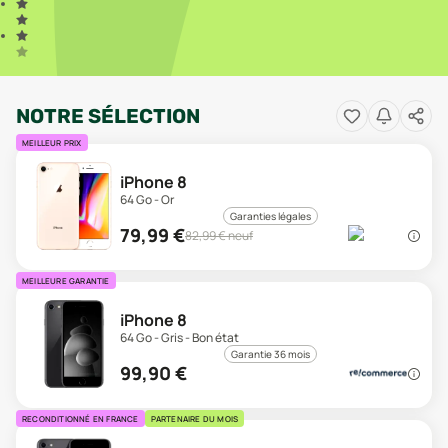
NOTRE SÉLECTION
MEILLEUR PRIX
iPhone 8
64 Go - Or
Garanties légales
79,99
€
82,99
€ neuf
MEILLEURE GARANTIE
iPhone 8
64 Go - Gris - Bon état
Garantie 36 mois
99,90
€
RECONDITIONNÉ EN FRANCE
PARTENAIRE DU MOIS