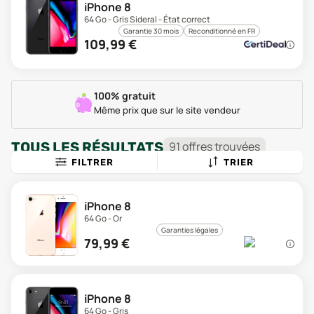
iPhone 8
64 Go - Gris Sideral - État correct
Garantie 30 mois
Reconditionné en FR
109,99
€
100% gratuit
Même prix que sur le site vendeur
TOUS LES RÉSULTATS
91
offre
s
trouvée
s
FILTRER
TRIER
iPhone 8
64 Go - Or
Garanties légales
79,99
€
iPhone 8
64 Go - Gris