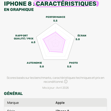
IPHONE 8
:
CARACTÉRISTIQUES
EN GRAPHIQUE
PERFORMANCE
5.5
RAPPORT
ÉCRAN
QUALITÉ / PRIX
5.0
6.5
AUTONOMIE
PHOTO
5.0
5.5
Scores basés sur les benchmarks, caractéristiques techniques et prix en
reconditionné.
Mis à jour :
Avril 2026
GÉNÉRAL
Marque
Apple