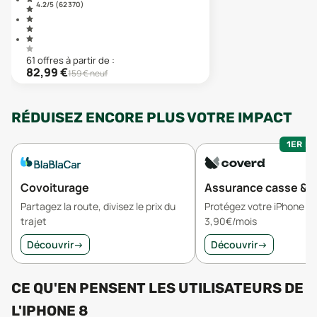
4.2
/5 (
62 370
)
61
offre
s
à partir de :
82,99
€
159
€ neuf
RÉDUISEZ ENCORE PLUS VOTRE IMPACT
1ER MO
Covoiturage
Assurance casse & v
Partagez la route, divisez le prix du
Protégez votre iPhone 8 
trajet
3,90€/mois
Découvrir
→
Découvrir
→
CE QU'EN PENSENT LES UTILISATEURS
DE
L'
IPHONE 8