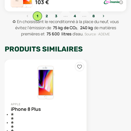
103
€
...
...
‹
›
1
2
3
4
8
♻️
En choisissant le reconditionné à la place du neuf, vous
évitez l'émission de
75
kg de CO₂
,
240
kg
de matières
premières
et
75 600
litres
d'eau
.
Source : ADEME
PRODUITS SIMILAIRES
APPLE
iPhone 8 Plus