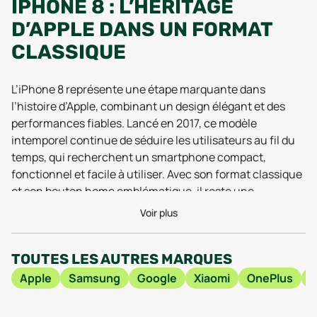
IPHONE 8 : L’HÉRITAGE
D’APPLE DANS UN FORMAT
CLASSIQUE
L’iPhone 8 représente une étape marquante dans
l’histoire d’Apple, combinant un design élégant et des
performances fiables. Lancé en 2017, ce modèle
intemporel continue de séduire les utilisateurs au fil du
temps, qui recherchent un smartphone compact,
fonctionnel et facile à utiliser. Avec son format classique
et son bouton home emblématique, il reste une
référence pour ceux qui préfèrent une navigation simple
Voir plus
et intuitive.
TOUTES LES AUTRES MARQUES
Doté d’un écran retina de 4,7 pouces, l’iPhone 8 offre une
excellente qualité d’affichage, grâce à la technologie
Apple
Samsung
Google
Xiaomi
OnePlus
true tone qui ajuste la luminosité et les couleurs en
fonction de la lumière ambiante. Cet écran lcd garantit