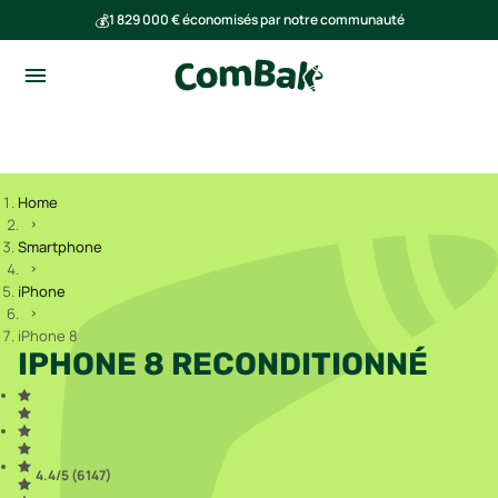
💰
1 829 000 € économisés par notre communauté
🌍
Ensemble, nous avons évité l'émission de 291 tonnes de CO₂
Home
Smartphone
iPhone
iPhone 8
IPHONE 8 RECONDITIONNÉ
4.4
/5 (
6 147
)