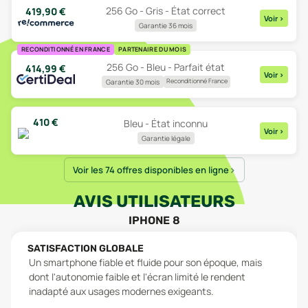
256 Go - Gris - État correct
419,90
€
Voir
>
Garantie 36 mois
RECONDITIONNÉ EN FRANCE
PARTENAIRE DU MOIS
256 Go - Bleu - Parfait état
414,99
€
Voir
>
Reconditionné France
Garantie 30 mois
410
€
Bleu - État inconnu
Voir
>
Garantie légale
Voir les 74 offres disponibles en ligne
AVIS UTILISATEURS
IPHONE 8
SATISFACTION GLOBALE
Un smartphone fiable et fluide pour son époque, mais
dont l'autonomie faible et l'écran limité le rendent
inadapté aux usages modernes exigeants.