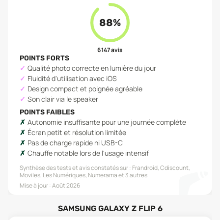
88
%
6 147
avis
POINTS FORTS
Qualité photo correcte en lumière du jour
Fluidité d'utilisation avec iOS
Design compact et poignée agréable
Son clair via le speaker
POINTS FAIBLES
Autonomie insuffisante pour une journée complète
Écran petit et résolution limitée
Pas de charge rapide ni USB-C
Chauffe notable lors de l'usage intensif
Synthèse des tests et avis constatés sur :
Frandroid, Cdiscount,
Moviles, Les Numériques, Numerama
et 3 autres
Mise à jour :
Août 2026
SAMSUNG GALAXY Z FLIP 6