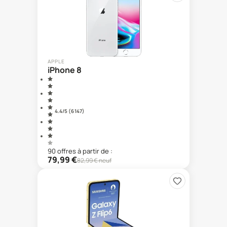
APPLE
iPhone 8
4.4
/5 (
6 147
)
90
offre
s
à partir de :
79,99
€
82,99
€ neuf