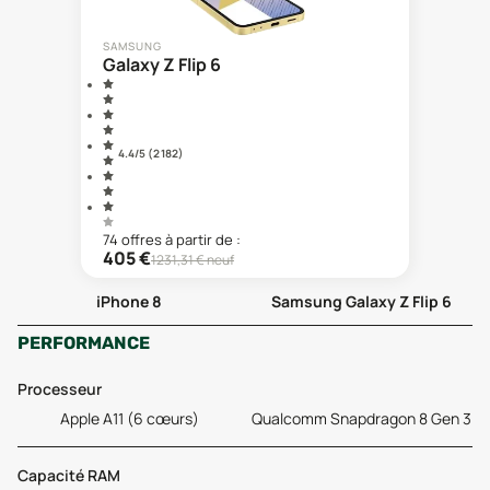
SAMSUNG
Galaxy Z Flip 6
4.4
/5 (
2 182
)
74
offre
s
à partir de :
405
€
1231,31
€ neuf
iPhone 8
Samsung Galaxy Z Flip 6
PERFORMANCE
Processeur
Apple A11 (6 cœurs)
Qualcomm Snapdragon 8 Gen 3
Capacité RAM