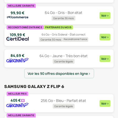
MEILLEURE GARANTIE
64 Go - Gris - Bon état
99,90
€
Voir
>
Garantie 36 mois
RECONDITIONNÉ EN FRANCE
PARTENAIRE DU MOIS
109,99
€
64 Go - Gris Sideral - État correct
Voir
>
Reconditionné France
Garantie 30 mois
84,69
€
64 Go - Jaune - Très bon état
Voir
>
Garantie légale
Voir les 90 offres disponibles en ligne
SAMSUNG GALAXY Z FLIP 6
MEILLEUR PRIX
405
€
256 Go - Bleu - Parfait état
Voir
>
Garantie légale
MEILLEURE GARANTIE