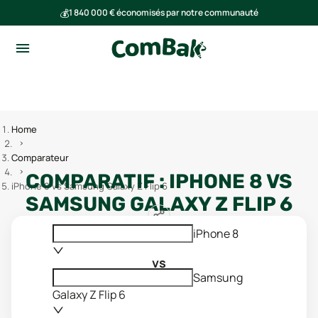
💰
1 840 000 € économisés par notre communauté
🌍
Ensemble, nous avons évité l'émission de 293 tonnes de CO₂
Home
Comparateur
COMPARATIF :
IPHONE 8
VS
iPhone 8 vs Samsung Galaxy Z Flip 6
SAMSUNG GALAXY Z FLIP 6
iPhone 8
vs
Samsung
Galaxy Z Flip 6