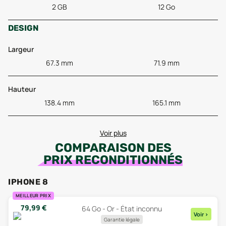
2 GB
12 Go
DESIGN
Largeur
67.3 mm
71.9 mm
Hauteur
138.4 mm
165.1 mm
Voir plus
COMPARAISON DES
PRIX RECONDITIONNÉS
IPHONE 8
MEILLEUR PRIX
79,99
€
64 Go - Or - État inconnu
Voir
>
Garantie légale