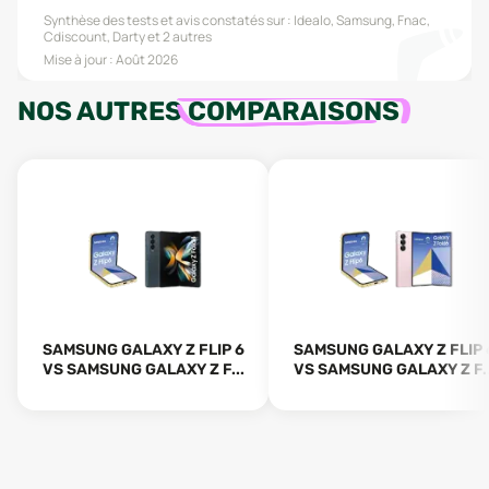
Synthèse des tests et avis constatés sur :
Idealo, Samsung, Fnac,
Cdiscount, Darty
et 2 autres
Mise à jour :
Août 2026
NOS AUTRES
COMPARAISONS
SAMSUNG GALAXY Z FLIP 6
SAMSUNG GALAXY Z FLIP 
VS SAMSUNG GALAXY Z F...
VS SAMSUNG GALAXY Z F..