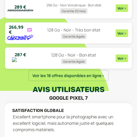
256 Go - Noir Volcanique - Bon état
289
€
Voir
>
Garantie 30 mois
266,99
128 Go - Noir - Très bon état
€
Voir
>
Garantie légale
287
€
128 Go - Noir - Bon état
Voir
>
Garantie légale
Voir les 18 offres disponibles en ligne
AVIS UTILISATEURS
GOOGLE PIXEL 7
SATISFACTION GLOBALE
Excellent smartphone pour la photographie avec un
excellent logiciel, mais autonomie juste et quelques
compromis matériels.