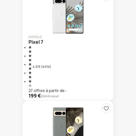
GOOGLE
Pixel 7
4.3
/5 (
4 014
)
27
offre
s
à partir de :
199
€
999
€ neuf