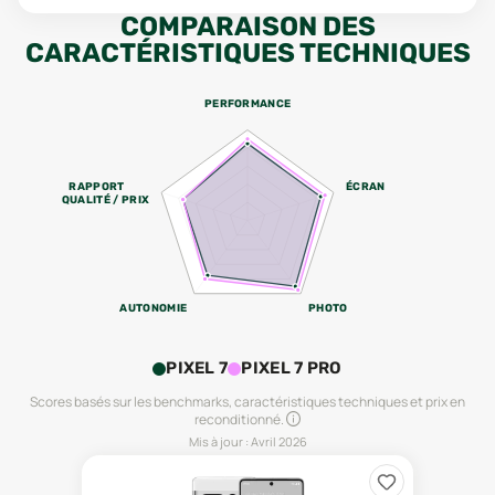
COMPARAISON DES
CARACTÉRISTIQUES TECHNIQUES
PERFORMANCE
RAPPORT
ÉCRAN
QUALITÉ / PRIX
AUTONOMIE
PHOTO
PIXEL 7
PIXEL 7 PRO
Scores basés sur les benchmarks, caractéristiques techniques et prix en
reconditionné.
Mis à jour :
Avril 2026