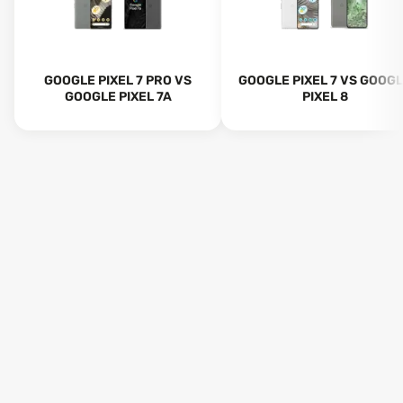
le multitâche ou les splits d’écran. Par contre, qui dit plus
grand écran dit aussi encombrement supérieur : le Pro
est sensiblement plus massif en main.
GOOGLE PIXEL 7 PRO VS
GOOGLE PIXEL 7 VS GOOG
GOOGLE PIXEL 7A
PIXEL 8
DESIGN ET ERGONOMIE : COMPACT OU
PREMIUM MASSIF ?
Le design des Pixel 7 et 7 Pro reste fidèle à l’ADN Google :
dos en verre, bandeau photo horizontal, finitions mates
ou brillantes selon les couleurs. Le Pixel 7 se positionne
clairement du côté de la compacité : 155,6 mm de haut,
73,2 mm de large, 8,7 mm d’épaisseur pour 197 grammes.
Prise en main confortable, manipulation à une main
possible pour la plupart des utilisateurs, et glisse facile
dans une poche.
À l’opposé, le Pixel 7 Pro affiche un gabarit plus imposant
: 162,9 mm de haut, 76,6 mm de large, 8,9 mm
d’épaisseur, et surtout 212 grammes. On sent la