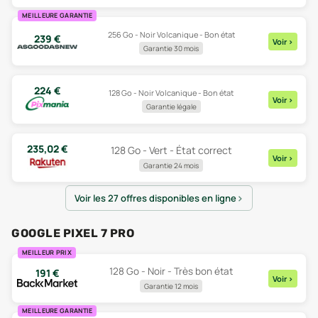
MEILLEURE GARANTIE
256 Go - Noir Volcanique - Bon état
239
€
Voir
>
Garantie 30 mois
224
€
128 Go - Noir Volcanique - Bon état
Voir
>
Garantie légale
235,02
€
128 Go - Vert - État correct
Voir
>
Garantie 24 mois
Voir les 27 offres disponibles en ligne
GOOGLE PIXEL 7 PRO
MEILLEUR PRIX
128 Go - Noir - Très bon état
191
€
Voir
>
Garantie 12 mois
MEILLEURE GARANTIE