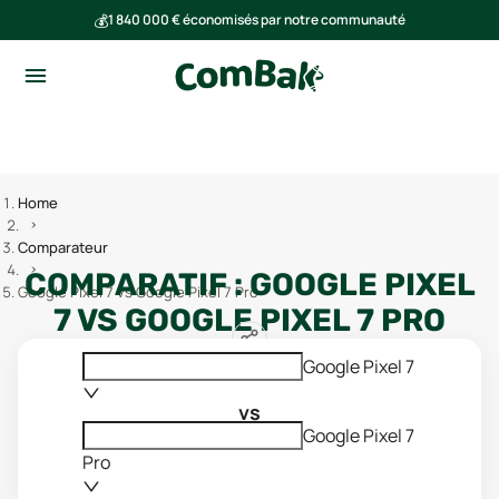
💰
1 840 000 € économisés par notre communauté
🌍
Ensemble, nous avons évité l'émission de 293 tonnes de CO₂
Home
Comparateur
COMPARATIF :
GOOGLE PIXEL
Google Pixel 7 vs Google Pixel 7 Pro
7
VS
GOOGLE PIXEL 7 PRO
Google Pixel 7
vs
Google Pixel 7
Pro