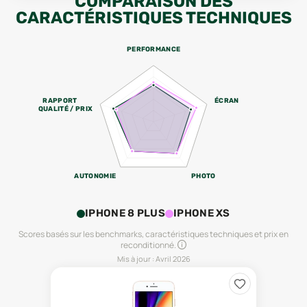
COMPARAISON DES
CARACTÉRISTIQUES TECHNIQUES
PERFORMANCE
RAPPORT
ÉCRAN
QUALITÉ / PRIX
AUTONOMIE
PHOTO
IPHONE 8 PLUS
IPHONE XS
Scores basés sur les benchmarks, caractéristiques techniques et prix en
reconditionné.
Mis à jour :
Avril 2026