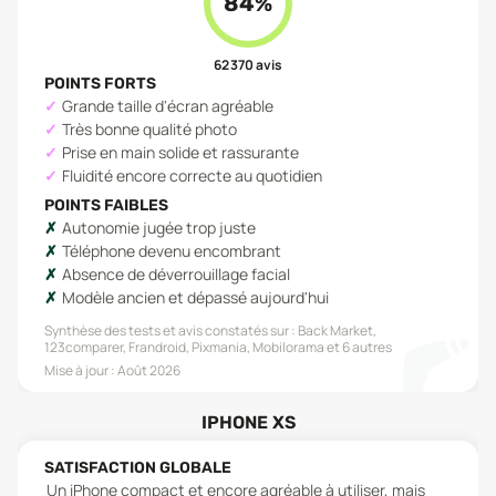
84
%
62 370
avis
POINTS FORTS
Grande taille d'écran agréable
Très bonne qualité photo
Prise en main solide et rassurante
Fluidité encore correcte au quotidien
POINTS FAIBLES
Autonomie jugée trop juste
Téléphone devenu encombrant
Absence de déverrouillage facial
Modèle ancien et dépassé aujourd'hui
Synthèse des tests et avis constatés sur :
Back Market,
123comparer, Frandroid, Pixmania, Mobilorama
et 6 autres
Mise à jour :
Août 2026
IPHONE XS
SATISFACTION GLOBALE
Un iPhone compact et encore agréable à utiliser, mais