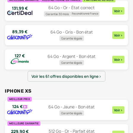
64 Go - Or - État correct
131,99
€
Voir
>
Reconditionné France
Garantie 30 mois
89,39
€
64 Go - Gris - Bon état
Voir
>
Garantie légale
127
€
64 Go - Argent - Bon état
Voir
>
Garantie légale
Voir les 61 offres disponibles en ligne
IPHONE XS
MEILLEUR PRIX
124
€
64 Go - Jaune - Bon état
Voir
>
Garantie légale
MEILLEURE GARANTIE
512 Go - Or - Parfait état
229,90
€