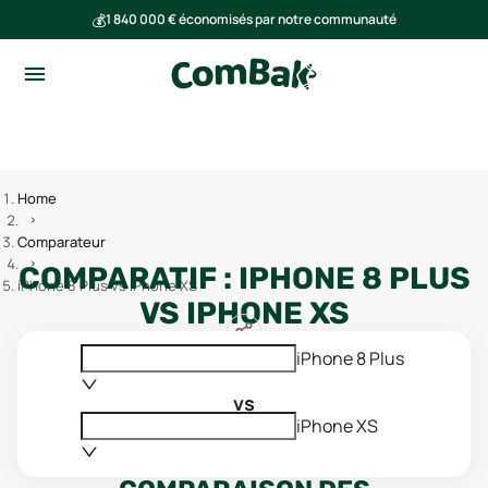
💰
1 840 000 € économisés par notre communauté
🌍
Ensemble, nous avons évité l'émission de 293 tonnes de CO₂
Home
Comparateur
COMPARATIF :
IPHONE 8 PLUS
iPhone 8 Plus vs iPhone XS
VS
IPHONE XS
iPhone 8 Plus
vs
iPhone XS