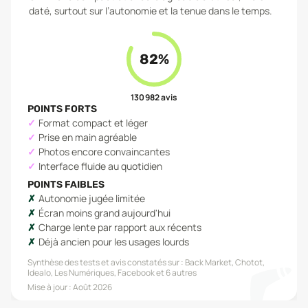
daté, surtout sur l’autonomie et la tenue dans le temps.
82
%
130 982
avis
POINTS FORTS
Format compact et léger
Prise en main agréable
Photos encore convaincantes
Interface fluide au quotidien
POINTS FAIBLES
Autonomie jugée limitée
Écran moins grand aujourd'hui
Charge lente par rapport aux récents
Déjà ancien pour les usages lourds
Synthèse des tests et avis constatés sur :
Back Market, Chotot,
Idealo, Les Numériques, Facebook
et 6 autres
Mise à jour :
Août 2026