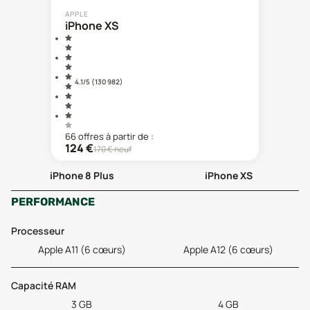
APPLE
iPhone XS
4.1
/5 (
130 982
)
66
offre
s
à partir de :
124
€
170
€ neuf
iPhone 8 Plus
iPhone XS
PERFORMANCE
Processeur
Apple A11 (6 cœurs)
Apple A12 (6 cœurs)
Capacité RAM
3 GB
4 GB