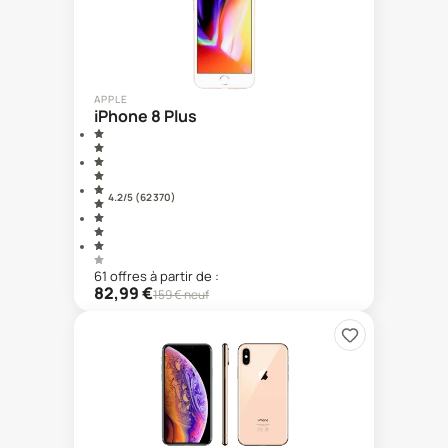
APPLE
iPhone 8 Plus
4.2
/5 (
62 370
)
61
offre
s
à partir de :
82,99
€
159
€ neuf