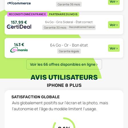
Voir
>
Garantie 36 mois
RECONDITIONNÉ EN FRANCE
PARTENAIRE DU MOIS
157,99
€
64 Go - Gris Sideral - État correct
Voir
>
Reconditionné France
Garantie 30 mois
143
€
64 Go - Or - Bon état
Voir
>
Garantie légale
Voir les 66 offres disponibles en ligne
AVIS UTILISATEURS
IPHONE 8 PLUS
SATISFACTION GLOBALE
Avis globalement positifs sur l'écran et la photo, mais
l'autonomie et l'âge du modèle limitent l'usage.