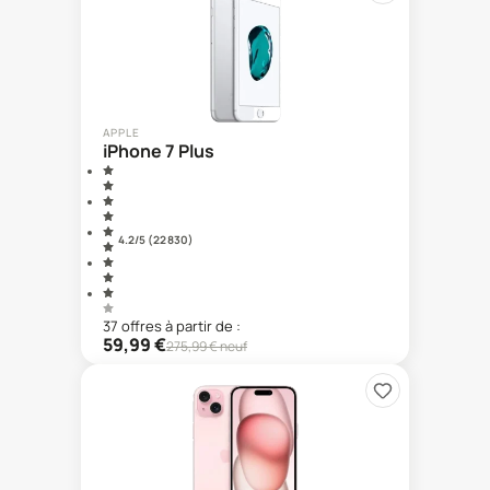
APPLE
iPhone 7 Plus
4.2
/5 (
22 830
)
37
offre
s
à partir de :
59,99
€
275,99
€ neuf