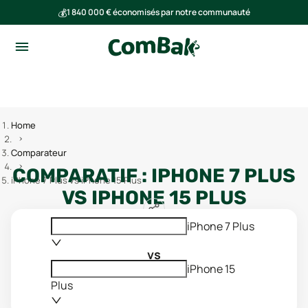
💰
1 840 000 € économisés par notre communauté
🌍
Ensemble, nous avons évité l'émission de 293 tonnes de CO₂
Home
Comparateur
COMPARATIF :
IPHONE 7 PLUS
iPhone 7 Plus vs iPhone 15 Plus
VS
IPHONE 15 PLUS
iPhone 7 Plus
vs
iPhone 15
Plus