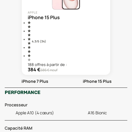
APPLE
iPhone 15 Plus
4.3
/5 (
34
)
188
offre
s
à partir de :
384
€
686
€ neuf
iPhone 7 Plus
iPhone 15 Plus
PERFORMANCE
Processeur
Apple A10 (4 cœurs)
A16 Bionic
Capacité RAM