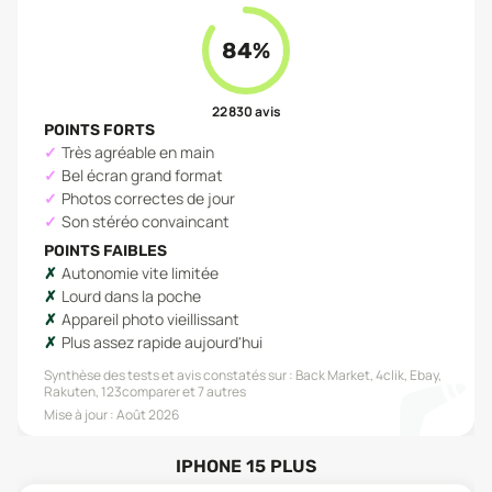
84
%
22 830
avis
POINTS FORTS
Très agréable en main
Bel écran grand format
Photos correctes de jour
Son stéréo convaincant
POINTS FAIBLES
Autonomie vite limitée
Lourd dans la poche
Appareil photo vieillissant
Plus assez rapide aujourd'hui
Synthèse des tests et avis constatés sur :
Back Market, 4clik, Ebay,
Rakuten, 123comparer
et 7 autres
Mise à jour :
Août 2026
IPHONE 15 PLUS