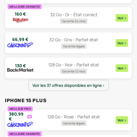
MEILLEURE GARANTIE
160
€
32 Go - Or - État correct
Voir
>
Garantie 24 mois
66,99
€
32 Go - Gris - Parfait état
Voir
>
Garantie légale
128 Go - Noir - Parfait état
130
€
Voir
>
Garantie 12 mois
Voir les 37 offres disponibles en ligne
IPHONE 15 PLUS
MEILLEUR PRIX
380,99
128 Go - Rose - Parfait état
€
Voir
>
Garantie légale
MEILLEURE GARANTIE