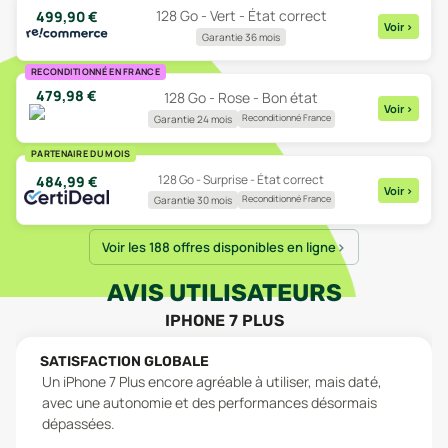
128 Go - Vert - État correct
499,90
€
Voir
>
Garantie 36 mois
RECONDITIONNÉ EN FRANCE
479,98
€
128 Go - Rose - Bon état
Voir
>
Reconditionné France
Garantie 24 mois
PARTENAIRE DU MOIS
128 Go - Surprise - État correct
484,99
€
Voir
>
Reconditionné France
Garantie 30 mois
Voir les 188 offres disponibles en ligne
AVIS UTILISATEURS
IPHONE 7 PLUS
SATISFACTION GLOBALE
Un iPhone 7 Plus encore agréable à utiliser, mais daté,
avec une autonomie et des performances désormais
dépassées.