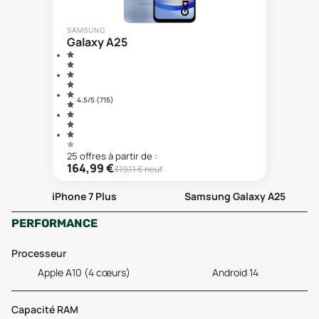
SAMSUNG
Galaxy A25
4.5
/5 (
715
)
25
offre
s
à partir de :
164,99
€
319,11
€ neuf
iPhone 7 Plus
Samsung Galaxy A25
PERFORMANCE
Processeur
Apple A10 (4 cœurs)
Android 14
Capacité RAM