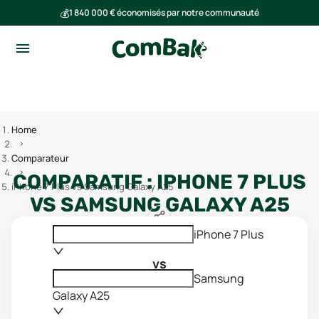
💰
1 840 000 € économisés par notre communauté
🌍
Ensemble, nous avons évité l'émission de 293 tonnes de CO₂
Home
Comparateur
COMPARATIF :
IPHONE 7 PLUS
iPhone 7 Plus vs Samsung Galaxy A25
VS
SAMSUNG GALAXY A25
iPhone 7 Plus
vs
Samsung
Galaxy A25