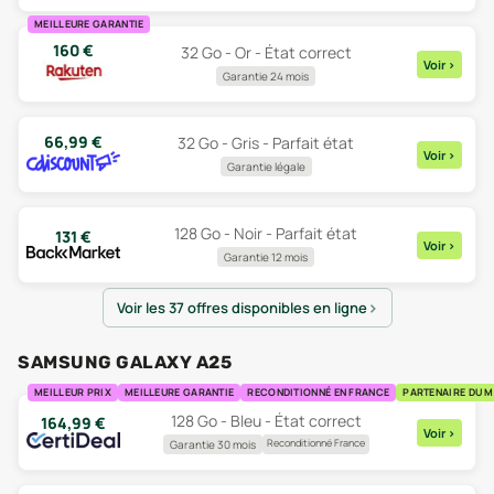
MEILLEURE GARANTIE
160
€
32 Go - Or - État correct
Voir
>
Garantie 24 mois
66,99
€
32 Go - Gris - Parfait état
Voir
>
Garantie légale
128 Go - Noir - Parfait état
131
€
Voir
>
Garantie 12 mois
Voir les 37 offres disponibles en ligne
SAMSUNG GALAXY A25
MEILLEUR PRIX
MEILLEURE GARANTIE
RECONDITIONNÉ EN FRANCE
PARTENAIRE DU 
128 Go - Bleu - État correct
164,99
€
Voir
>
Reconditionné France
Garantie 30 mois