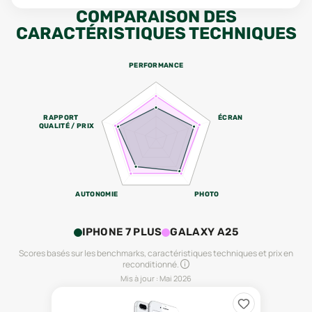
COMPARAISON DES
CARACTÉRISTIQUES TECHNIQUES
PERFORMANCE
RAPPORT
ÉCRAN
QUALITÉ / PRIX
AUTONOMIE
PHOTO
IPHONE 7 PLUS
GALAXY A25
Scores basés sur les benchmarks, caractéristiques techniques et prix en
reconditionné.
Mis à jour :
Mai 2026