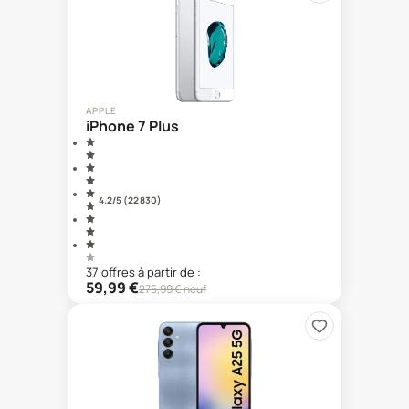
APPLE
iPhone 7 Plus
4.2
/5 (
22 830
)
37
offre
s
à partir de :
59,99
€
275,99
€ neuf