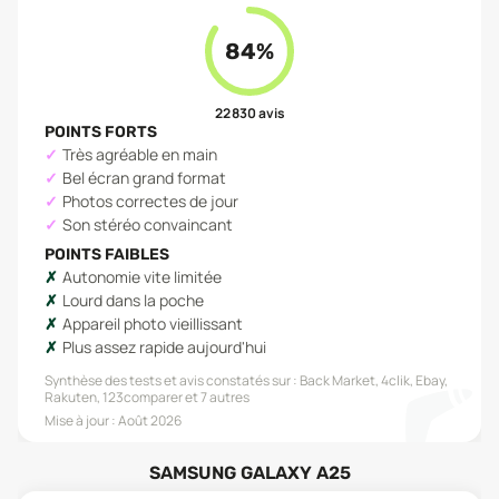
84
%
22 830
avis
POINTS FORTS
Très agréable en main
Bel écran grand format
Photos correctes de jour
Son stéréo convaincant
POINTS FAIBLES
Autonomie vite limitée
Lourd dans la poche
Appareil photo vieillissant
Plus assez rapide aujourd'hui
Synthèse des tests et avis constatés sur :
Back Market, 4clik, Ebay,
Rakuten, 123comparer
et 7 autres
Mise à jour :
Août 2026
SAMSUNG GALAXY A25