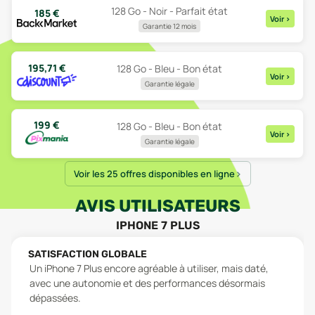
128 Go - Noir - Parfait état
185
€
Voir
>
Garantie 12 mois
195,71
€
128 Go - Bleu - Bon état
Voir
>
Garantie légale
199
€
128 Go - Bleu - Bon état
Voir
>
Garantie légale
Voir les 25 offres disponibles en ligne
AVIS UTILISATEURS
IPHONE 7 PLUS
SATISFACTION GLOBALE
Un iPhone 7 Plus encore agréable à utiliser, mais daté,
avec une autonomie et des performances désormais
dépassées.