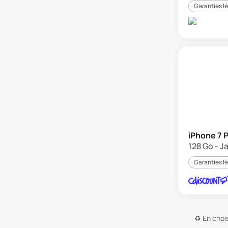
Garanties l
iPhone 7 
128 Go - J
Garanties l
♻️
En chois