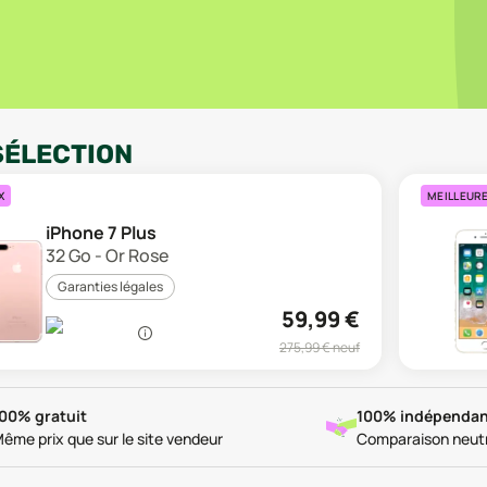
SÉLECTION
X
MEILLEUR
iPhone 7 Plus
32 Go - Or Rose
Garanties légales
59,99
€
275,99
€ neuf
00% gratuit
100% indépendan
ême prix que sur le site vendeur
Comparaison neut