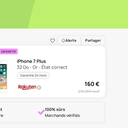
Alerte
Partager
E GARANTIE
iPhone 7 Plus
32 Go - Or - État correct
Garantie 24 mois
160
€
275,99
€ neuf
t
100% sûrs
re
Marchands vérifiés