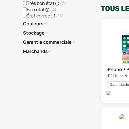
Très bon état
(
7
)
TOUS L
Bon état
(
4
)
État correct
(
4
)
Couleurs
Stockage
Garantie commerciale
Marchands
iPhone 7 
32 Go - Or
Garanties l