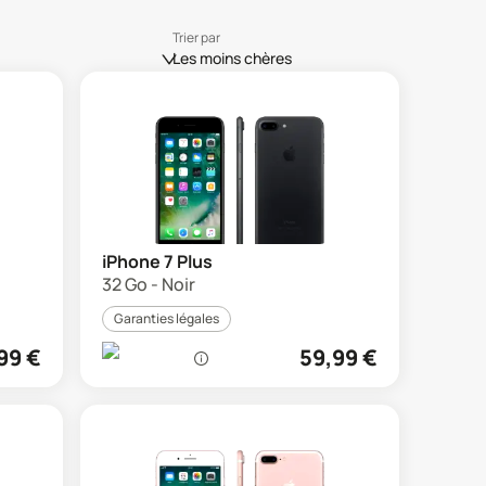
Trier par
Les moins chères
iPhone 7 Plus
32 Go - Noir
Garanties légales
99
€
59,99
€