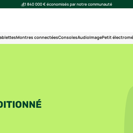
💰
1 840 000 € économisés par notre communauté
🌍
Ensemble, nous avons évité l'émission de 293 tonnes de CO₂
ablettes
Montres connectées
Consoles
Audio
Image
Petit électrom
DITIONNÉ