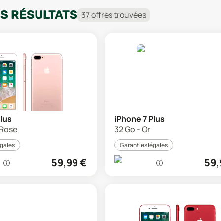
ES RÉSULTATS
37
offre
s
trouvée
s
Plus
iPhone 7 Plus
 Rose
32 Go - Or
égales
Garanties légales
59,99
€
59,