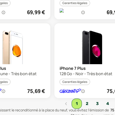
égales
Garanties légales
69,99
€
69,
Plus
iPhone 7 Plus
aune - Très bon état
128 Go - Noir - Très bon état
égales
Garanties légales
75,69
€
75,
‹
1
2
3
4
issant le reconditionné à la place du neuf, vous évitez l'émission de
75