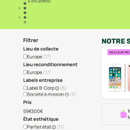
4.2
/5 (
22 830
)
Filtrer
NOTRE 
Lieu de collecte
MEILLEUR PRI
Europe
(
17
)
Lieu reconditionnement
Europe
(
17
)
Labels entreprise
Label B-Corp
(
6
)
Société à mission
(
6
)
Prix
59€
500€
1
M
État esthétique
Parfait état
(
11
)