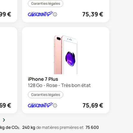
Garanties légales
99
€
75,39
€
iPhone 7 Plus
128 Go - Rose - Très bon état
Garanties légales
69
€
75,69
€
›
kg de CO₂
,
240
kg
de matières premières
et
75 600