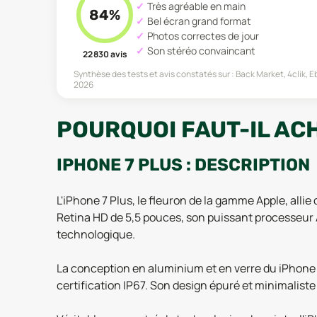
Très agréable en main
84
%
Bel écran grand format
Photos correctes de jour
Son stéréo convaincant
22 830
avis
Synthèse des tests et avis constatés sur :
Back Market, 4clik, 
2026
POURQUOI FAUT-IL ACH
IPHONE 7 PLUS : DESCRIPTION
L'iPhone 7 Plus, le fleuron de la gamme Apple, alli
Retina HD de 5,5 pouces, son puissant processeur 
technologique.
La conception en aluminium et en verre du iPhone 7 
certification IP67. Son design épuré et minimalis