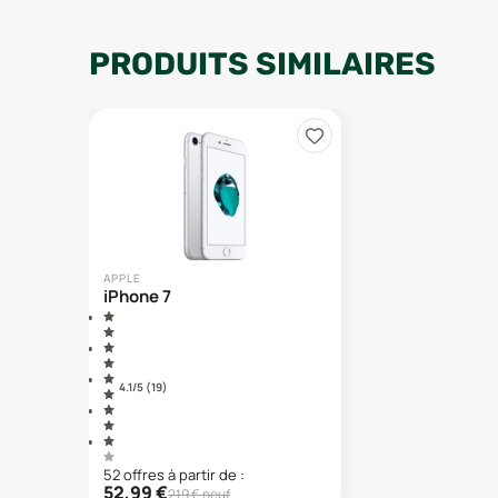
PRODUITS SIMILAIRES
APPLE
iPhone 7
4.1
/5 (
19
)
52
offre
s
à partir de :
52,99
€
219
€ neuf