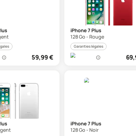
Plus
iPhone 7 Plus
gent
128 Go - Rouge
égales
Garanties légales
59,99
€
69,
Plus
iPhone 7 Plus
rgent
128 Go - Noir