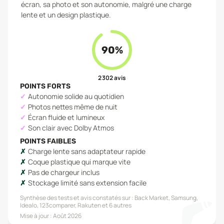
écran, sa photo et son autonomie, malgré une charge
lente et un design plastique.
90
%
2 302
avis
POINTS FORTS
Autonomie solide au quotidien
Photos nettes même de nuit
Écran fluide et lumineux
Son clair avec Dolby Atmos
POINTS FAIBLES
Charge lente sans adaptateur rapide
Coque plastique qui marque vite
Pas de chargeur inclus
Stockage limité sans extension facile
Synthèse des tests et avis constatés sur :
Back Market, Samsung,
Idealo, 123comparer, Rakuten
et 6 autres
Mise à jour :
Août 2026