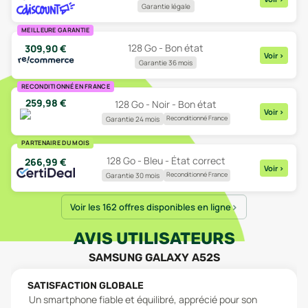
Garantie légale
MEILLEURE GARANTIE
128 Go - Bon état
309,90
€
Voir
>
Garantie 36 mois
RECONDITIONNÉ EN FRANCE
259,98
€
128 Go - Noir - Bon état
Voir
>
Reconditionné France
Garantie 24 mois
PARTENAIRE DU MOIS
128 Go - Bleu - État correct
266,99
€
Voir
>
Reconditionné France
Garantie 30 mois
Voir les 162 offres disponibles en ligne
AVIS UTILISATEURS
SAMSUNG GALAXY A52S
SATISFACTION GLOBALE
Un smartphone fiable et équilibré, apprécié pour son