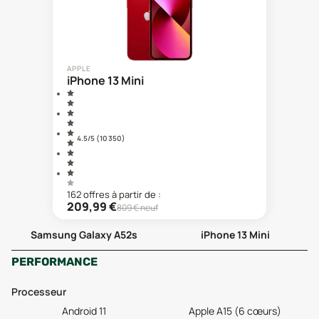
APPLE
iPhone 13 Mini
4.5
/5 (
10 350
)
162
offre
s
à partir de :
209,99
€
809
€ neuf
Samsung Galaxy A52s
iPhone 13 Mini
PERFORMANCE
Processeur
Android 11
Apple A15 (6 cœurs)