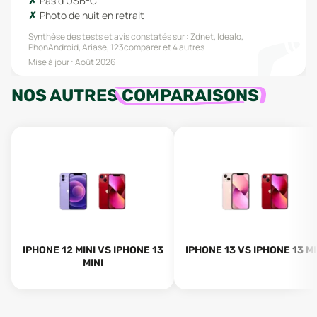
Pas d’USB-C
Photo de nuit en retrait
Synthèse des tests et avis constatés sur :
Zdnet, Idealo,
PhonAndroid, Ariase, 123comparer
et 4 autres
Mise à jour :
Août 2026
NOS AUTRES
COMPARAISONS
IPHONE 12 MINI VS IPHONE 13
IPHONE 13 VS IPHONE 13 MI
MINI