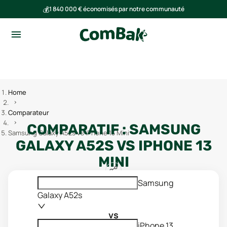
💰
1 840 000 € économisés par notre communauté
🌍
Ensemble, nous avons évité l'émission de 293 tonnes de CO₂
Home
Comparateur
COMPARATIF :
SAMSUNG
Samsung Galaxy A52s vs iPhone 13 Mini
GALAXY A52S
VS
IPHONE 13
MINI
Samsung
Galaxy A52s
vs
iPhone 13