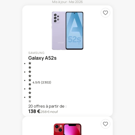
Mis à jour :
Mai 2026
SAMSUNG
Galaxy A52s
4.5
/5 (
2 302
)
20
offre
s
à partir de :
138
€
258
€ neuf