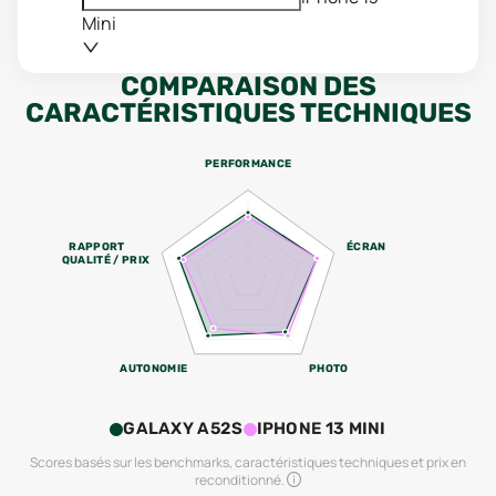
Mini
COMPARAISON DES
CARACTÉRISTIQUES TECHNIQUES
PERFORMANCE
RAPPORT
ÉCRAN
QUALITÉ / PRIX
AUTONOMIE
PHOTO
GALAXY A52S
IPHONE 13 MINI
Scores basés sur les benchmarks, caractéristiques techniques et prix en
reconditionné.