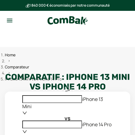
💰
1 840 000 € économisés par notre communauté
🌍
Ensemble, nous avons évité l'émission de 293 tonnes de CO₂
Home
Comparateur
COMPARATIF :
IPHONE 13 MINI
iPhone 13 Mini vs iPhone 14 Pro
VS
IPHONE 14 PRO
iPhone 13
Mini
vs
iPhone 14 Pro