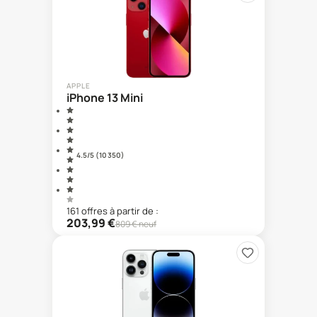
APPLE
iPhone 13 Mini
4.5
/5 (
10 350
)
161
offre
s
à partir de :
203,99
€
809
€ neuf