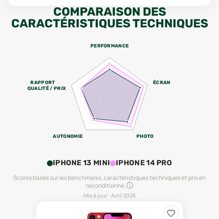
COMPARAISON DES
CARACTÉRISTIQUES TECHNIQUES
PERFORMANCE
RAPPORT
ÉCRAN
QUALITÉ / PRIX
AUTONOMIE
PHOTO
IPHONE 13 MINI
IPHONE 14 PRO
Scores basés sur les benchmarks, caractéristiques techniques et prix en
reconditionné.
Mis à jour :
Avril 2026