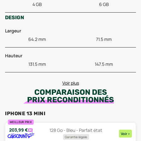
4 GB
6 GB
DESIGN
Largeur
64.2 mm
71.5 mm
Hauteur
131.5 mm
147.5 mm
Voir plus
COMPARAISON DES
PRIX RECONDITIONNÉS
IPHONE 13 MINI
MEILLEUR PRIX
203,99
€
128 Go - Bleu - Parfait état
Voir
>
Garantie légale