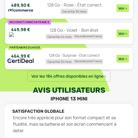
128 Go - Rose - État correct
489,90
€
Voir
>
Garantie 36 mois
RECONDITIONNÉ EN FRANCE
449,98
€
128 Go - Violet - Bon état
Voir
>
Reconditionné France
Garantie 24 mois
PARTENAIRE DU MOIS
128 Go - Surprise - État correct
464,99
€
Voir
>
Reconditionné France
Garantie 30 mois
Voir les 184 offres disponibles en ligne
AVIS UTILISATEURS
IPHONE 13 MINI
SATISFACTION GLOBALE
Encore très apprécié pour son format compact et sa
fluidité, mais sa batterie et son écran commencent à
dater.