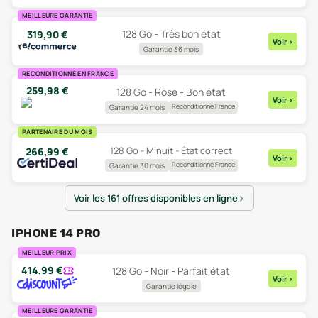
MEILLEURE GARANTIE
128 Go - Très bon état
319,90
€
Voir
>
Garantie 36 mois
RECONDITIONNÉ EN FRANCE
259,98
€
128 Go - Rose - Bon état
Voir
>
Reconditionné France
Garantie 24 mois
PARTENAIRE DU MOIS
128 Go - Minuit - État correct
266,99
€
Voir
>
Reconditionné France
Garantie 30 mois
Voir les 161 offres disponibles en ligne
IPHONE 14 PRO
MEILLEUR PRIX
414,99
€
128 Go - Noir - Parfait état
Voir
>
Garantie légale
MEILLEURE GARANTIE