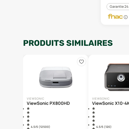
Garantie 24
PRODUITS SIMILAIRES
VIEWSONIC
VIEWSONIC
ViewSonic PX800HD
ViewSonic X10-4
4.5
/5 (
12 500
)
4.5
/5 (
120
)