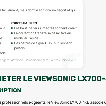
e facilement, mais dont le son interne déçoit et qui
POINTS FAIBLES
e la
Les haut-parleurs intégrés sonnent creux
La correction trapèze se désactive en
ce
mode jeu rapide
s
Des pertes de signal HDMI surviennent
parfois
sole
Lefigaro, Viewsonic, Homecinema-fr
et 3 autres
Mise à jour :
HETER LE VIEWSONIC LX700-
RIPTION
s professionnels exigeants, le ViewSonic LX700-4KB associe 