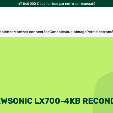
💰
1 840 000 € économisés par notre communauté
🌍
Ensemble, nous avons évité l'émission de 293 tonnes de CO₂
ablettes
Montres connectées
Consoles
Audio
Image
Petit électrom
EWSONIC LX700-4KB RECON