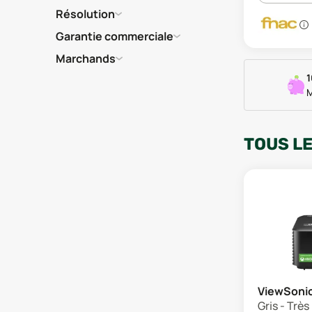
Résolution
Garantie commerciale
Marchands
1
M
TOUS L
ViewSoni
Gris - Trè