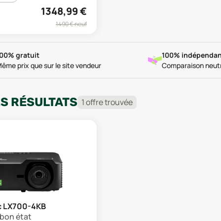
1348,99
€
1490
€ neuf
00% gratuit
100% indépendan
ême prix que sur le site vendeur
Comparaison neut
ES RÉSULTATS
1
offre
trouvée
c LX700-4KB
s bon état