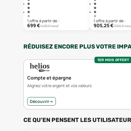
1
offre
à partir de :
1
offre
à partir de :
699
€
905,25
€
1490
€ neuf
1366
€ neu
RÉDUISEZ ENCORE PLUS VOTRE IMP
1ER MOIS OFFERT
Compte et épargne
Alignez votre argent et vos valeurs
Découvrir
→
CE QU'EN PENSENT LES UTILISATEU