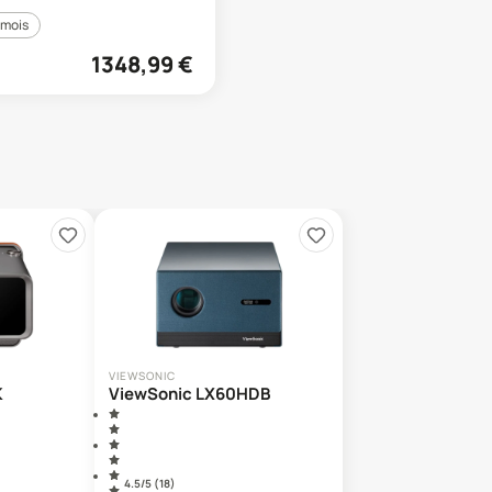
 mois
1348,99
€
VIEWSONIC
K
ViewSonic LX60HDB
4.5
/5 (
18
)