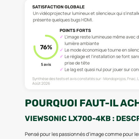
SATISFACTION GLOBALE
Un vidéoprojecteur lumineux et silencieux qui s'install
présente quelques bugs HDMI.
POINTS FORTS
L'image reste lumineuse même avec d
lumière ambiante
76
%
Le mode économique tourne en silen
Le réglage et l'installation se font san
prise de tête
5
avis
Le lag est quasi nul pour jouer sur con
Synthèse des tests et avis constatés sur :
Mondoprojos, Fnac, 
Août 2026
POURQUOI FAUT-IL AC
VIEWSONIC LX700-4KB : DESC
Pensé pour les passionnés d’image comme pour le