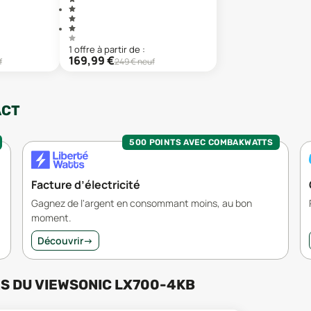
1
offre
à partir de :
169,99
€
f
249
€ neuf
ACT
500 POINTS AVEC COMBAKWATTS
Facture d’électricité
Gagnez de l'argent en consommant moins, au bon
moment.
Découvrir
→
RS
DU
VIEWSONIC LX700-4KB