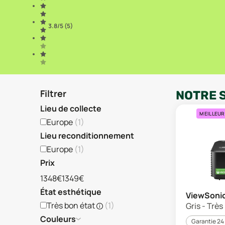
3.8
/5 (
5
)
Filtrer
NOTRE 
Lieu de collecte
MEILLEUR
Europe
(
1
)
Lieu reconditionnement
Europe
(
1
)
Prix
1348€
1349€
État esthétique
ViewSoni
Très bon état
(
1
)
Gris - Trè
Couleurs
Garantie 24