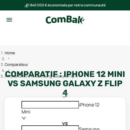
💰
1 840 000 € économisés par notre communauté
🌍
Ensemble, nous avons évité l'émission de 293 tonnes de CO₂
Home
Comparateur
COMPARATIF :
IPHONE 12 MINI
iPhone 12 Mini vs Samsung Galaxy Z Flip 4
VS
SAMSUNG GALAXY Z FLIP
4
iPhone 12
Mini
vs
Samsung