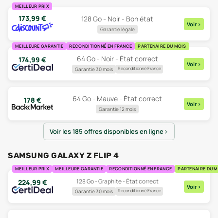
MEILLEUR PRIX
173,99
€
128 Go - Noir - Bon état
Voir
>
Garantie légale
MEILLEURE GARANTIE
RECONDITIONNÉ EN FRANCE
PARTENAIRE DU MOIS
64 Go - Noir - État correct
174,99
€
Voir
>
Reconditionné France
Garantie 30 mois
64 Go - Mauve - État correct
178
€
Voir
>
Garantie 12 mois
Voir les 185 offres disponibles en ligne
SAMSUNG GALAXY Z FLIP 4
MEILLEUR PRIX
MEILLEURE GARANTIE
RECONDITIONNÉ EN FRANCE
PARTENAIRE DU 
128 Go - Graphite - État correct
224,99
€
Voir
>
Reconditionné France
Garantie 30 mois