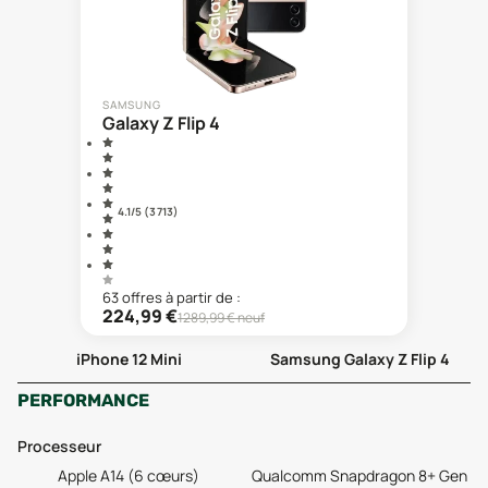
SAMSUNG
Galaxy Z Flip 4
4.1
/5 (
3 713
)
63
offre
s
à partir de :
224,99
€
1289,99
€ neuf
iPhone 12 Mini
Samsung Galaxy Z Flip 4
PERFORMANCE
Processeur
Apple A14 (6 cœurs)
Qualcomm Snapdragon 8+ Gen