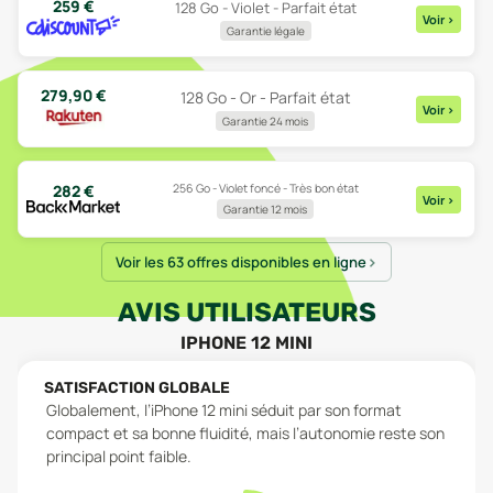
259
€
128 Go - Violet - Parfait état
Voir
>
Garantie légale
279,90
€
128 Go - Or - Parfait état
Voir
>
Garantie 24 mois
256 Go - Violet foncé - Très bon état
282
€
Voir
>
Garantie 12 mois
Voir les 63 offres disponibles en ligne
AVIS UTILISATEURS
IPHONE 12 MINI
SATISFACTION GLOBALE
Globalement, l’iPhone 12 mini séduit par son format
compact et sa bonne fluidité, mais l’autonomie reste son
principal point faible.