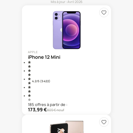
Mis à jour :
Avril 2026
APPLE
iPhone 12 Mini
4.2
/5 (
5 422
)
185
offre
s
à partir de :
173,99
€
809
€ neuf