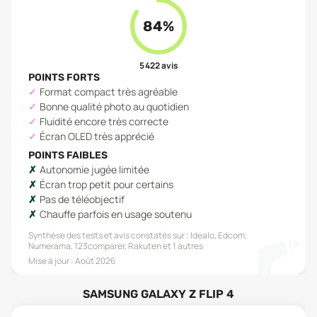
84
%
5 422
avis
POINTS FORTS
Format compact très agréable
Bonne qualité photo au quotidien
Fluidité encore très correcte
Écran OLED très apprécié
POINTS FAIBLES
Autonomie jugée limitée
Écran trop petit pour certains
Pas de téléobjectif
Chauffe parfois en usage soutenu
Synthèse des tests et avis constatés sur :
Idealo, Edcom,
Numerama, 123comparer, Rakuten
et 1 autres
Mise à jour :
Août 2026
SAMSUNG GALAXY Z FLIP 4