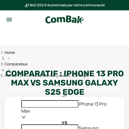
💰
1 840 000 € économisés par notre communauté
🌍
Ensemble, nous avons évité l'émission de 293 tonnes de CO₂
Home
Comparateur
COMPARATIF :
IPHONE 13 PRO
iPhone 13 Pro Max vs Samsung Galaxy S25 Edge
MAX
VS
SAMSUNG GALAXY
S25 EDGE
iPhone 13 Pro
Max
vs
Samsung