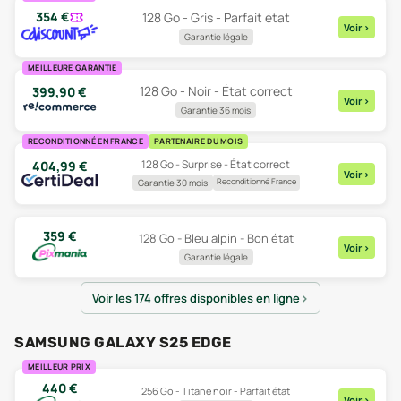
354
€
128 Go - Gris - Parfait état
Voir
>
Garantie légale
MEILLEURE GARANTIE
128 Go - Noir - État correct
399,90
€
Voir
>
Garantie 36 mois
RECONDITIONNÉ EN FRANCE
PARTENAIRE DU MOIS
128 Go - Surprise - État correct
404,99
€
Voir
>
Reconditionné France
Garantie 30 mois
359
€
128 Go - Bleu alpin - Bon état
Voir
>
Garantie légale
Voir les 174 offres disponibles en ligne
SAMSUNG GALAXY S25 EDGE
MEILLEUR PRIX
440
€
256 Go - Titane noir - Parfait état
Voir
>