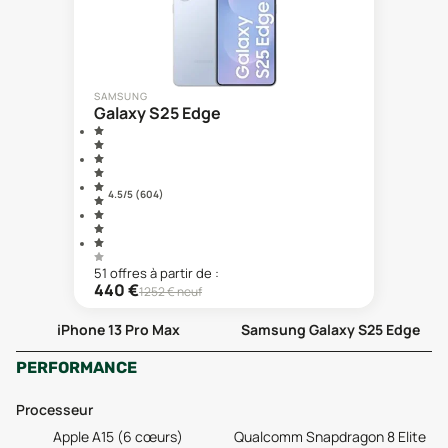
SAMSUNG
Galaxy S25 Edge
4.5
/5 (
604
)
51
offre
s
à partir de :
440
€
1252
€ neuf
iPhone 13 Pro Max
Samsung Galaxy S25 Edge
PERFORMANCE
Processeur
Apple A15 (6 cœurs)
Qualcomm Snapdragon 8 Elite