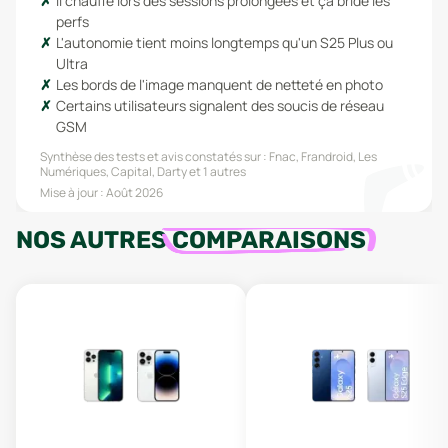
Il chauffe lors des sessions prolongées et ça bride les
perfs
L'autonomie tient moins longtemps qu'un S25 Plus ou
Ultra
Les bords de l'image manquent de netteté en photo
Certains utilisateurs signalent des soucis de réseau
GSM
Synthèse des tests et avis constatés sur :
Fnac, Frandroid, Les
Numériques, Capital, Darty
et 1 autres
Mise à jour :
Août 2026
NOS AUTRES
COMPARAISONS