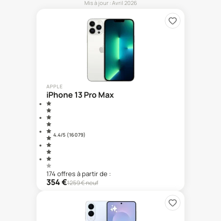
Mis à jour :
Avril 2026
APPLE
iPhone 13 Pro Max
4.4
/5 (
16 079
)
174
offre
s
à partir de :
354
€
1259
€ neuf