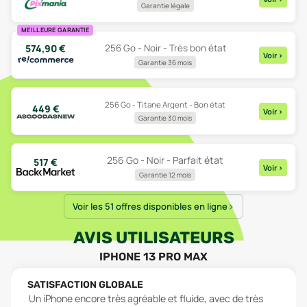
Garantie légale
MEILLEURE GARANTIE
574,90
€
256 Go - Noir - Très bon état
Voir
>
Garantie 36 mois
256 Go - Titane Argent - Bon état
449
€
Voir
>
Garantie 30 mois
256 Go - Noir - Parfait état
517
€
Voir
>
Garantie 12 mois
Voir les 51 offres disponibles en ligne
AVIS UTILISATEURS
IPHONE 13 PRO MAX
SATISFACTION GLOBALE
Un iPhone encore très agréable et fluide, avec de très