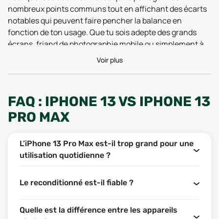
nombreux points communs tout en affichant des écarts
notables qui peuvent faire pencher la balance en
fonction de ton usage. Que tu sois adepte des grands
écrans, friand de photographie mobile ou simplement à
la recherche d’un
smartphone
performant et fiable,
Voir plus
cette comparaison t’aidera à y voir plus clair.
Nous allons décortiquer leurs caractéristiques
techniques, leurs différences en termes de
FAQ : IPHONE 13 VS IPHONE 13
fonctionnalités, leurs tarifs respectifs (neuf et
PRO MAX
reconditionné), ainsi que leur positionnement dans la
gamme Apple. Le tout, sans perdre de vue ce qui fait
vraiment la valeur d’un bon smartphone aujourd’hui : la
L’iPhone 13 Pro Max est-il trop grand pour une
durabilité, la réparabilité, et l’adéquation avec tes
utilisation quotidienne ?
besoins réels. Passons au cas qui nous intéresse.
Le reconditionné est-il fiable ?
FONCTIONNALITÉS : DES
RESSEMBLANCES, MAIS DES
Quelle est la différence entre les appareils