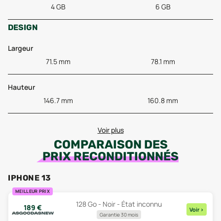
4 GB
6 GB
DESIGN
Largeur
71.5 mm
78.1 mm
Hauteur
146.7 mm
160.8 mm
Voir plus
COMPARAISON DES
PRIX RECONDITIONNÉS
IPHONE 13
MEILLEUR PRIX
128 Go - Noir - État inconnu
189
€
Voir
>
Garantie 30 mois