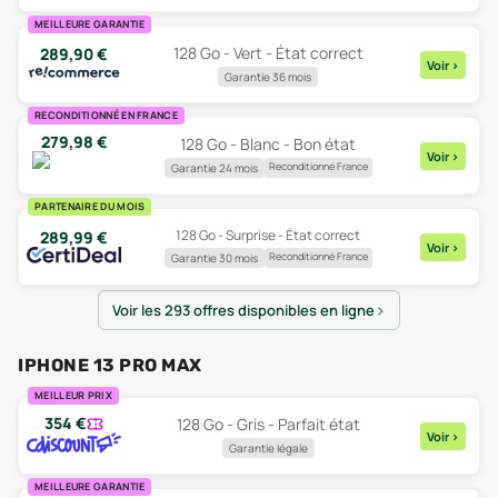
MEILLEURE GARANTIE
128 Go - Vert - État correct
289,90
€
Voir
>
Garantie 36 mois
RECONDITIONNÉ EN FRANCE
279,98
€
128 Go - Blanc - Bon état
Voir
>
Reconditionné France
Garantie 24 mois
PARTENAIRE DU MOIS
128 Go - Surprise - État correct
289,99
€
Voir
>
Reconditionné France
Garantie 30 mois
Voir les 293 offres disponibles en ligne
IPHONE 13 PRO MAX
MEILLEUR PRIX
354
€
128 Go - Gris - Parfait état
Voir
>
Garantie légale
MEILLEURE GARANTIE