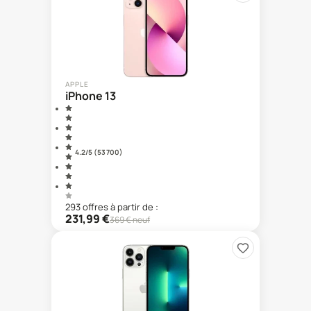
APPLE
iPhone 13
4.2
/5 (
53 700
)
293
offre
s
à partir de :
231,99
€
369
€ neuf