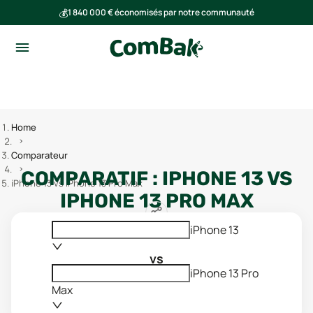
💰
1 840 000 € économisés par notre communauté
🌍
Ensemble, nous avons évité l'émission de 293 tonnes de CO₂
Home
Comparateur
COMPARATIF :
IPHONE 13
VS
iPhone 13 vs iPhone 13 Pro Max
IPHONE 13 PRO MAX
iPhone 13
vs
iPhone 13 Pro
Max