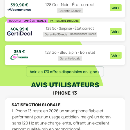
128 Go - Noir - État correct
399,90
€
Voir
>
Garantie 36 mois
RECONDITIONNÉ EN FRANCE
PARTENAIRE DU MOIS
128 Go - Surprise - État correct
404,99
€
Voir
>
Reconditionné France
Garantie 30 mois
359
€
128 Go - Bleu alpin - Bon état
Voir
>
Garantie légale
Voir les 173 offres disponibles en ligne
AVIS UTILISATEURS
IPHONE 13
SATISFACTION GLOBALE
L'iPhone 13 reste en 2026 un smartphone fiable et
performant pour un usage quotidien, malgré un écran
sans 120 Hz et une charge lente, offrant un excellent
rapport qualité-prix en reconditionné.