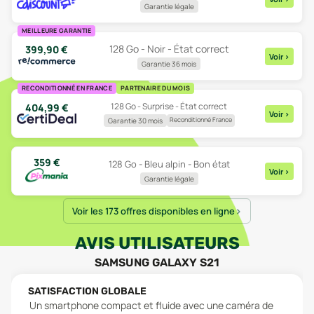
Garantie légale
MEILLEURE GARANTIE
128 Go - Noir - État correct
399,90
€
Voir
>
Garantie 36 mois
RECONDITIONNÉ EN FRANCE
PARTENAIRE DU MOIS
128 Go - Surprise - État correct
404,99
€
Voir
>
Reconditionné France
Garantie 30 mois
359
€
128 Go - Bleu alpin - Bon état
Voir
>
Garantie légale
Voir les 173 offres disponibles en ligne
AVIS UTILISATEURS
SAMSUNG GALAXY S21
SATISFACTION GLOBALE
Un smartphone compact et fluide avec une caméra de