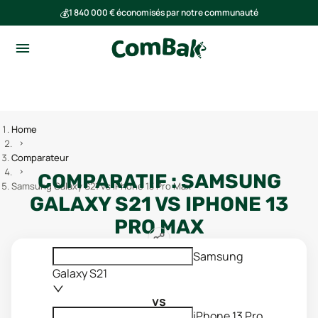
💰
1 840 000 € économisés par notre communauté
🌍
Ensemble, nous avons évité l'émission de 293 tonnes de CO₂
Home
Comparateur
COMPARATIF :
SAMSUNG
Samsung Galaxy S21 vs iPhone 13 Pro Max
GALAXY S21
VS
IPHONE 13
PRO MAX
Samsung
Galaxy S21
vs
iPhone 13 Pro