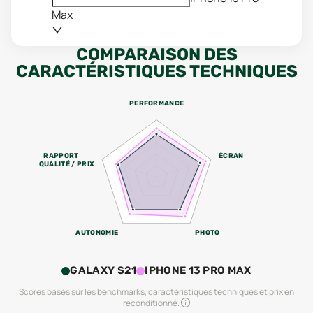
Max
COMPARAISON DES
CARACTÉRISTIQUES TECHNIQUES
PERFORMANCE
RAPPORT
ÉCRAN
QUALITÉ / PRIX
AUTONOMIE
PHOTO
GALAXY S21
IPHONE 13 PRO MAX
Scores basés sur les benchmarks, caractéristiques techniques et prix en
reconditionné.