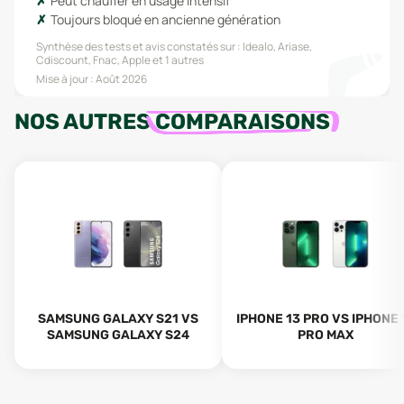
Peut chauffer en usage intensif
Toujours bloqué en ancienne génération
Synthèse des tests et avis constatés sur :
Idealo, Ariase,
Cdiscount, Fnac, Apple
et 1 autres
Mise à jour :
Août 2026
NOS AUTRES
COMPARAISONS
SAMSUNG GALAXY S21 VS
IPHONE 13 PRO VS IPHONE 
SAMSUNG GALAXY S24
PRO MAX