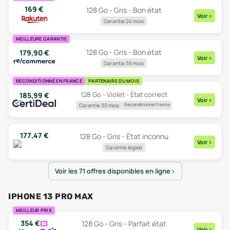
169
€
128 Go - Gris - Bon état
Voir
>
Garantie 24 mois
MEILLEURE GARANTIE
128 Go - Gris - Bon état
179,90
€
Voir
>
Garantie 36 mois
RECONDITIONNÉ EN FRANCE
PARTENAIRE DU MOIS
128 Go - Violet - État correct
185,99
€
Voir
>
Reconditionné France
Garantie 30 mois
177,47
€
128 Go - Gris - État inconnu
Voir
>
Garantie légale
Voir les 71 offres disponibles en ligne
IPHONE 13 PRO MAX
MEILLEUR PRIX
354
€
128 Go - Gris - Parfait état
Voir
>