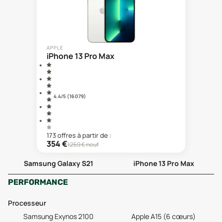
APPLE
iPhone 13 Pro Max
4.4
/5 (
16 079
)
173
offre
s
à partir de :
354
€
1259
€ neuf
Samsung Galaxy S21
iPhone 13 Pro Max
PERFORMANCE
Processeur
Samsung Exynos 2100
Apple A15 (6 cœurs)