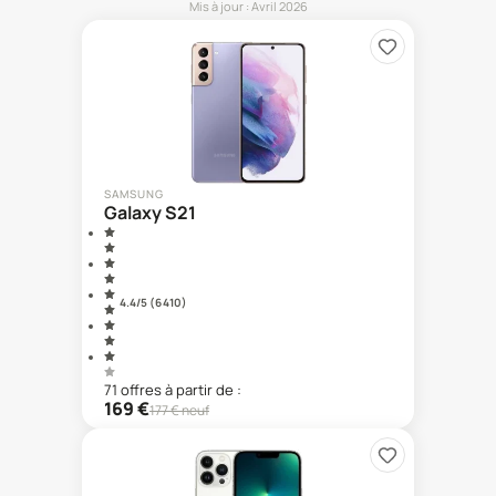
Mis à jour :
Avril 2026
SAMSUNG
Galaxy S21
4.4
/5 (
6 410
)
71
offre
s
à partir de :
169
€
177
€ neuf