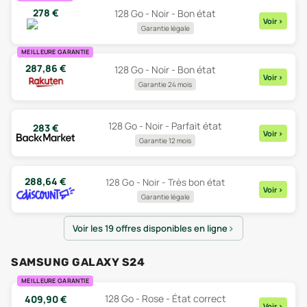
278
€
128 Go - Noir - Bon état
Voir
>
Garantie légale
MEILLEURE GARANTIE
287,86
€
128 Go - Noir - Bon état
Voir
>
Garantie 24 mois
128 Go - Noir - Parfait état
283
€
Voir
>
Garantie 12 mois
288,64
€
128 Go - Noir - Très bon état
Voir
>
Garantie légale
Voir les 19 offres disponibles en ligne
SAMSUNG GALAXY S24
MEILLEURE GARANTIE
128 Go - Rose - État correct
409,90
€
Voir
>