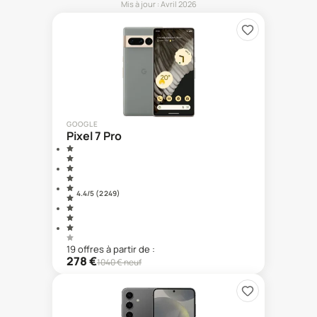
Mis à jour :
Avril 2026
GOOGLE
Pixel 7 Pro
4.4
/5 (
2 249
)
19
offre
s
à partir de :
278
€
1040
€ neuf