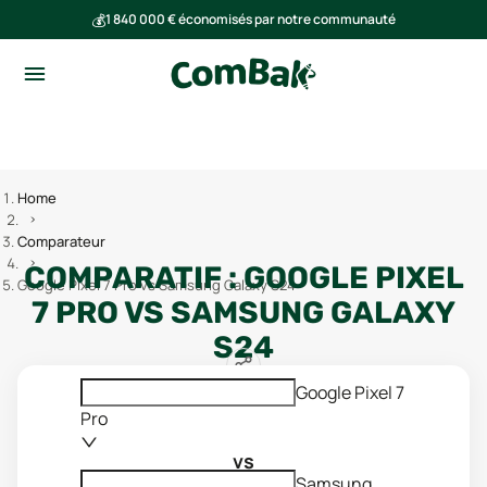
💰
1 840 000 € économisés par notre communauté
🌍
Ensemble, nous avons évité l'émission de 293 tonnes de CO₂
Home
Comparateur
COMPARATIF :
GOOGLE PIXEL
Google Pixel 7 Pro vs Samsung Galaxy S24
7 PRO
VS
SAMSUNG GALAXY
S24
Google Pixel 7
Pro
vs
Samsung