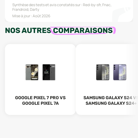
Synthèse des tests et avis constatés sur :
Red-by-sfr, Fnac,
Frandroid, Darty
Mise à jour :
Août 2026
NOS AUTRES
COMPARAISONS
GOOGLE PIXEL 7 PRO VS
SAMSUNG GALAXY S24 V
GOOGLE PIXEL 7A
SAMSUNG GALAXY S24+