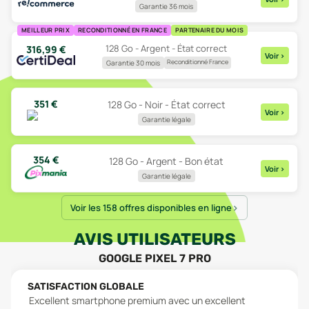
Garantie 36 mois
MEILLEUR PRIX
RECONDITIONNÉ EN FRANCE
PARTENAIRE DU MOIS
128 Go - Argent - État correct
316,99
€
Voir
>
Reconditionné France
Garantie 30 mois
351
€
128 Go - Noir - État correct
Voir
>
Garantie légale
354
€
128 Go - Argent - Bon état
Voir
>
Garantie légale
Voir les 158 offres disponibles en ligne
AVIS UTILISATEURS
GOOGLE PIXEL 7 PRO
SATISFACTION GLOBALE
Excellent smartphone premium avec un excellent