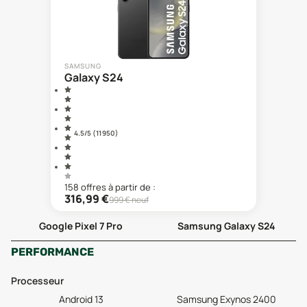
SAMSUNG
Galaxy S24
4.5
/5 (
11 950
)
158
offre
s
à partir de :
316,99
€
999
€ neuf
Google Pixel 7 Pro
Samsung Galaxy S24
PERFORMANCE
Processeur
Android 13
Samsung Exynos 2400