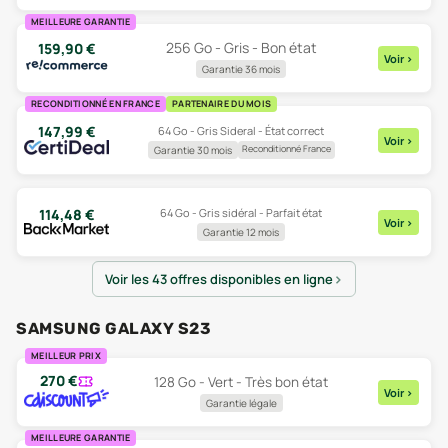
MEILLEURE GARANTIE
256 Go - Gris - Bon état
159,90
€
Voir
>
Garantie 36 mois
RECONDITIONNÉ EN FRANCE
PARTENAIRE DU MOIS
147,99
€
64 Go - Gris Sideral - État correct
Voir
>
Reconditionné France
Garantie 30 mois
64 Go - Gris sidéral - Parfait état
114,48
€
Voir
>
Garantie 12 mois
Voir les 43 offres disponibles en ligne
SAMSUNG GALAXY S23
MEILLEUR PRIX
270
€
128 Go - Vert - Très bon état
Voir
>
Garantie légale
MEILLEURE GARANTIE