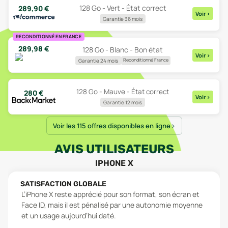
128 Go - Vert - État correct
289,90
€
Voir
>
Garantie 36 mois
RECONDITIONNÉ EN FRANCE
289,98
€
128 Go - Blanc - Bon état
Voir
>
Reconditionné France
Garantie 24 mois
128 Go - Mauve - État correct
280
€
Voir
>
Garantie 12 mois
Voir les 115 offres disponibles en ligne
AVIS UTILISATEURS
IPHONE X
SATISFACTION GLOBALE
L’iPhone X reste apprécié pour son format, son écran et
Face ID, mais il est pénalisé par une autonomie moyenne
et un usage aujourd’hui daté.