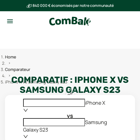
💰
1 840 000 € économisés par notre communauté
🌍
Ensemble, nous avons évité l'émission de 293 tonnes de CO₂
Home
Comparateur
COMPARATIF :
IPHONE X
VS
iPhone X vs Samsung Galaxy S23
SAMSUNG GALAXY S23
iPhone X
vs
Samsung
Galaxy S23