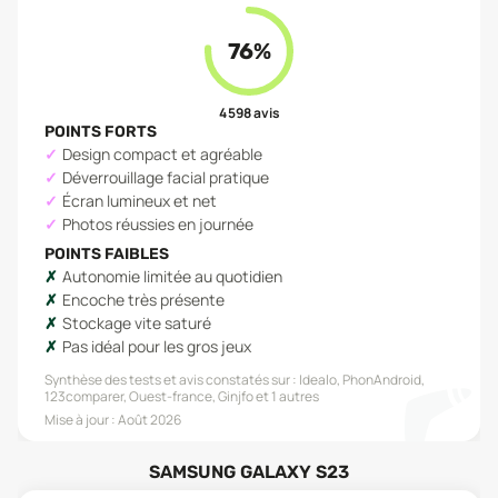
76
%
4 598
avis
POINTS FORTS
Design compact et agréable
Déverrouillage facial pratique
Écran lumineux et net
Photos réussies en journée
POINTS FAIBLES
Autonomie limitée au quotidien
Encoche très présente
Stockage vite saturé
Pas idéal pour les gros jeux
Synthèse des tests et avis constatés sur :
Idealo, PhonAndroid,
123comparer, Ouest-france, Ginjfo
et 1 autres
Mise à jour :
Août 2026
SAMSUNG GALAXY S23