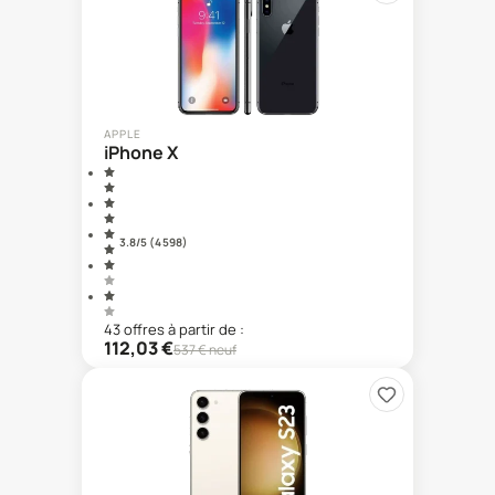
APPLE
iPhone X
3.8
/5 (
4 598
)
43
offre
s
à partir de :
112,03
€
537
€ neuf