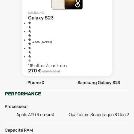
SAMSUNG
Galaxy S23
4.5
/5 (
14 990
)
115
offre
s
à partir de :
270
€
1050
€ neuf
iPhone X
Samsung Galaxy S23
PERFORMANCE
Processeur
Apple A11 (6 cœurs)
Qualcomm Snapdragon 8 Gen 2
Capacité RAM