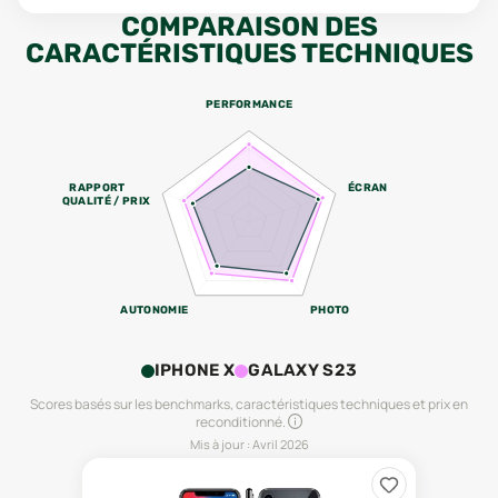
COMPARAISON DES
CARACTÉRISTIQUES TECHNIQUES
PERFORMANCE
RAPPORT
ÉCRAN
QUALITÉ / PRIX
AUTONOMIE
PHOTO
IPHONE X
GALAXY S23
Scores basés sur les benchmarks, caractéristiques techniques et prix en
reconditionné.
Mis à jour :
Avril 2026