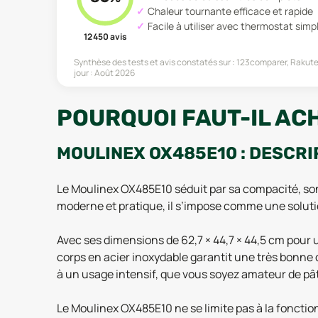
Chaleur tournante efficace et rapide
Facile à utiliser avec thermostat simp
12 450
avis
Synthèse des tests et avis constatés sur :
123comparer, Rakuten
jour :
Août 2026
POURQUOI FAUT-IL AC
MOULINEX OX485E10 : DESCRI
Le Moulinex OX485E10 séduit par sa compacité, son 
moderne et pratique, il s’impose comme une solutio
Avec ses dimensions de 62,7 × 44,7 × 44,5 cm pour u
corps en acier inoxydable garantit une très bonne du
à un usage intensif, que vous soyez amateur de pât
Le Moulinex OX485E10 ne se limite pas à la fonction