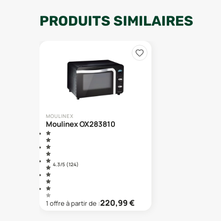
PRODUITS SIMILAIRES
MOULINEX
Moulinex OX283810
4.3
/5 (
124
)
220,99
€
1
offre
à partir de :