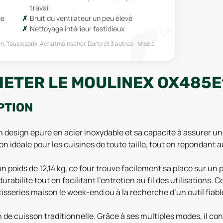
travail
le
Bruit du ventilateur un peu élevé
Nettoyage intérieur fastidieux
, Touslesprix, Achatmoinscher, Darty
et 3 autres
Mise à
HETER LE MOULINEX OX485E
PTION
design épuré en acier inoxydable et sa capacité à assurer une 
n idéale pour les cuisines de toute taille, tout en répondant 
n poids de 12,14 kg, ce four trouve facilement sa place sur un 
rabilité tout en facilitant l’entretien au fil des utilisations. 
isseries maison le week-end ou à la recherche d’un outil fiab
 de cuisson traditionnelle. Grâce à ses multiples modes, il con