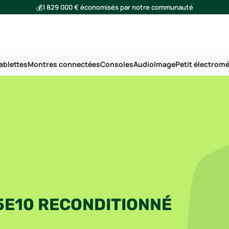
💰
1 829 000 € économisés par notre communauté
🌍
Ensemble, nous avons évité l'émission de 291 tonnes de CO₂
ablettes
Montres connectées
Consoles
Audio
Image
Petit électrom
5E10 RECONDITIONNÉ