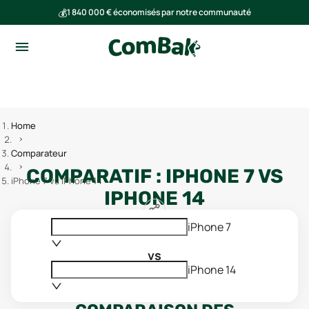
💰
1 840 000 € économisés par notre communauté
🌍
Ensemble, nous avons évité l'émission de 293 tonnes de CO₂
Home
Comparateur
COMPARATIF :
IPHONE 7
VS
iPhone 7 vs iPhone 14
IPHONE 14
iPhone 7
vs
iPhone 14