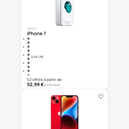
APPLE
iPhone 7
4.1
/5 (
19
)
52
offre
s
à partir de :
52,99
€
219
€ neuf