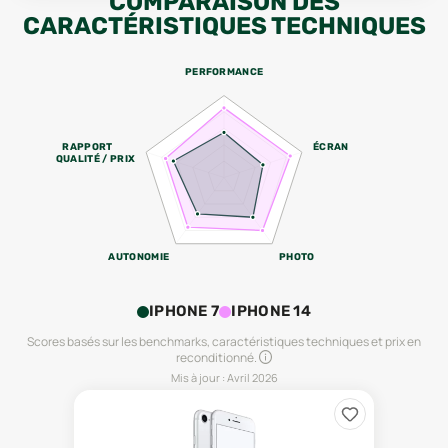
COMPARAISON DES
CARACTÉRISTIQUES TECHNIQUES
PERFORMANCE
RAPPORT
ÉCRAN
QUALITÉ / PRIX
AUTONOMIE
PHOTO
IPHONE 7
IPHONE 14
Scores basés sur les benchmarks, caractéristiques techniques et prix en
reconditionné.
Mis à jour :
Avril 2026