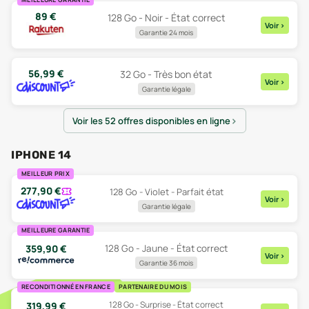
89
€
128 Go - Noir - État correct
Voir
>
Garantie 24 mois
56,99
€
32 Go - Très bon état
Voir
>
Garantie légale
Voir les 52 offres disponibles en ligne
IPHONE 14
MEILLEUR PRIX
277,90
€
128 Go - Violet - Parfait état
Voir
>
Garantie légale
MEILLEURE GARANTIE
359,90
€
128 Go - Jaune - État correct
Voir
>
Garantie 36 mois
RECONDITIONNÉ EN FRANCE
PARTENAIRE DU MOIS
128 Go - Surprise - État correct
319,99
€