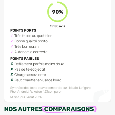
90
%
15 190
avis
POINTS FORTS
Très fluide au quotidien
Bonne qualité photo
Très bon écran
Autonomie correcte
POINTS FAIBLES
Défilement parfois moins doux
Pas de téléobjectif
Charge assez lente
Peut chauffer en usage lourd
Synthèse des tests et avis constatés sur :
Idealo, Lefigaro,
PhonAndroid, Rakuten, 123comparer
Mise à jour :
Août 2026
NOS AUTRES
COMPARAISONS