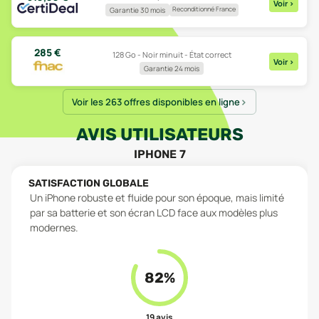
Voir
>
Reconditionné France
Garantie 30 mois
285
€
128 Go - Noir minuit - État correct
Voir
>
Garantie 24 mois
Voir les 263 offres disponibles en ligne
AVIS UTILISATEURS
IPHONE 7
SATISFACTION GLOBALE
Un iPhone robuste et fluide pour son époque, mais limité
par sa batterie et son écran LCD face aux modèles plus
modernes.
82
%
19
avis