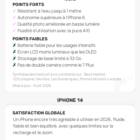
POINTS FORTS
Résistant à l'eau jusqu'à 1 mètre
Autonomie supérieure à l'iPhone 6
Qualité photo améliorée en basse lumière
Fluidité d'utilisation avec la puce A10
POINTS FAIBLES
Batterie faible pour les usages intensifs
Écran LCD moins lumineux que les OLED
Stockage de base limité à 32 Go
Pas de double caméra comme le 7 Plus
Synthèse des tests et avis constatés sur :
Back Market,
123comparer, Moviles, Les Numériques, PhonAndroid
et 4 autres
Mise à jour :
Août 2026
IPHONE 14
SATISFACTION GLOBALE
Un iPhone encore très agréable à utiliser en 2026, fluide,
fiable et bien équilibré, avec quelques limites sur la
recharge et le zoom.