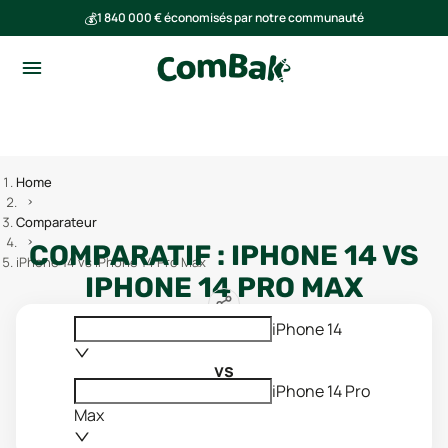
💰
1 840 000 € économisés par notre communauté
🌍
Ensemble, nous avons évité l'émission de 293 tonnes de CO₂
Home
Comparateur
COMPARATIF :
IPHONE 14
VS
iPhone 14 vs iPhone 14 Pro Max
IPHONE 14 PRO MAX
iPhone 14
vs
iPhone 14 Pro
Max