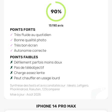
90
%
15 190
avis
POINTS FORTS
Très fluide au quotidien
Bonne qualité photo
Très bon écran
Autonomie correcte
POINTS FAIBLES
Défilement parfois moins doux
Pas de téléobjectif
Charge assez lente
Peut chauffer en usage lourd
Synthèse des tests et avis constatés sur :
Idealo, Lefigaro,
PhonAndroid, Rakuten, 123comparer
Mise à jour :
Août 2026
IPHONE 14 PRO MAX