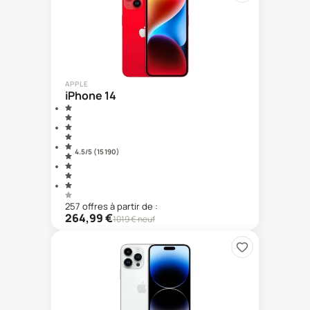
APPLE
iPhone 14
4.5
/5 (
15 190
)
257
offre
s
à partir de :
264,99
€
1019
€ neuf