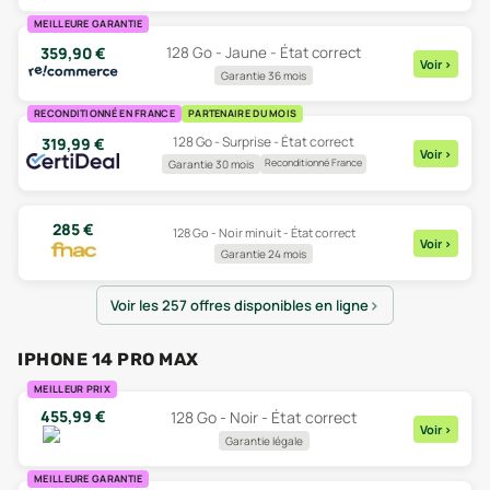
MEILLEURE GARANTIE
359,90
€
128 Go - Jaune - État correct
Voir
>
Garantie 36 mois
RECONDITIONNÉ EN FRANCE
PARTENAIRE DU MOIS
128 Go - Surprise - État correct
319,99
€
Voir
>
Reconditionné France
Garantie 30 mois
285
€
128 Go - Noir minuit - État correct
Voir
>
Garantie 24 mois
Voir les 257 offres disponibles en ligne
IPHONE 14 PRO MAX
MEILLEUR PRIX
455,99
€
128 Go - Noir - État correct
Voir
>
Garantie légale
MEILLEURE GARANTIE