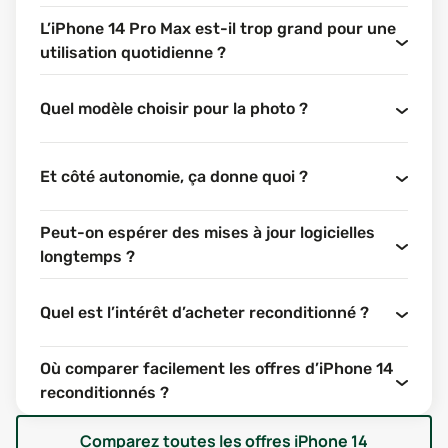
Même si ces deux modèles partagent une base
L’iPhone 14 Pro Max est-il trop grand pour une
commune, leurs différences sont notables dès qu’on
utilisation quotidienne ?
regarde les détails. Écran, performances, appareil photo
ou encore autonomie : tout ne joue pas dans la même
Quel modèle choisir pour la photo ?
cour. Voici un tour d’horizon des principales
caractéristiques.
ÉCRAN : CLASSIQUE CONTRE IMMERSIF
Et côté autonomie, ça donne quoi ?
L’iPhone 14 est équipé d’un écran Super Retina XDR OLED
Peut-on espérer des mises à jour logicielles
de 6,1 pouces, lumineux, net et très agréable à utiliser au
longtemps ?
quotidien. Il reste fluide grâce à sa fréquence de
rafraîchissement à 60 Hz, ce qui suffit pour une
utilisation standard.
Quel est l’intérêt d’acheter reconditionné ?
L’iPhone 14 Pro Max, de son côté, affiche un écran plus
grand de 6,7 pouces, toujours OLED, mais avec une
Où comparer facilement les offres d’iPhone 14
fréquence de rafraîchissement adaptative allant jusqu’à
reconditionnés ?
120 Hz (technologie ProMotion). Ce détail améliore
Comparez toutes les offres
iPhone 14
sensiblement la fluidité des animations, notamment