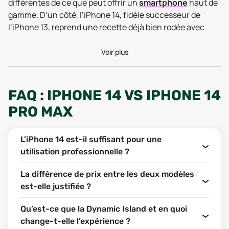
différentes de ce que peut offrir un
smartphone
haut de
gamme. D’un côté, l’iPhone 14, fidèle successeur de
l’iPhone 13, reprend une recette déjà bien rodée avec
quelques ajustements. De l’autre, l’iPhone 14 Pro Max
repousse les limites de la gamme avec des
Voir plus
fonctionnalités inédites, une fiche technique musclée et
un format généreux.
FAQ : IPHONE 14 VS IPHONE 14
Alors, lequel choisir ? Faut-il craquer pour l’expérience
ultime du Pro Max ou opter pour l’équilibre proposé par
PRO MAX
l’iPhone 14 ? Dans ce guide, on passe en revue les
principales différences pour t’aider à faire le bon choix,
L’iPhone 14 est-il suffisant pour une
en fonction de tes besoins, de ton budget et de tes
utilisation professionnelle ?
priorités. C’est parti.
La différence de prix entre les deux modèles
FONCTIONNALITÉS : DEUX
est-elle justifiée ?
PHILOSOPHIES BIEN
Qu’est-ce que la Dynamic Island et en quoi
DISTINCTES
change-t-elle l’expérience ?