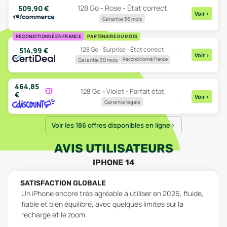
128 Go - Rose - État correct
509,90
€
Voir
>
Garantie 36 mois
RECONDITIONNÉ EN FRANCE
PARTENAIRE DU MOIS
128 Go - Surprise - État correct
514,99
€
Voir
>
Reconditionné France
Garantie 30 mois
464,85
128 Go - Violet - Parfait état
€
Voir
>
Garantie légale
Voir les 186 offres disponibles en ligne
AVIS UTILISATEURS
IPHONE 14
SATISFACTION GLOBALE
Un iPhone encore très agréable à utiliser en 2026, fluide,
fiable et bien équilibré, avec quelques limites sur la
recharge et le zoom.