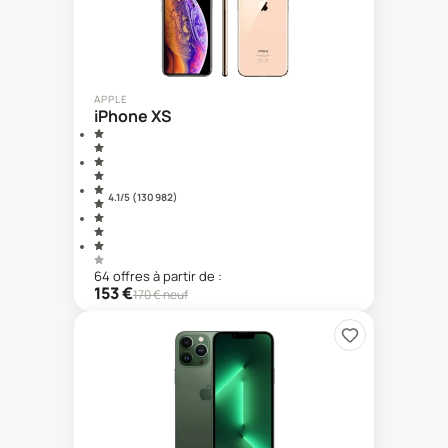
APPLE
iPhone XS
4.1
/5 (
130 982
)
64
offre
s
à partir de :
153
€
170
€ neuf