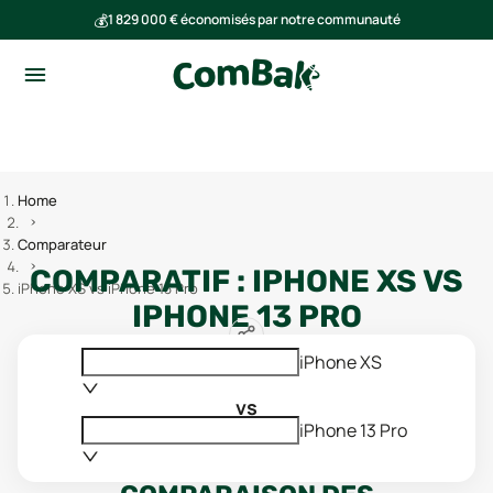
💰
1 829 000 € économisés par notre communauté
🌍
Ensemble, nous avons évité l'émission de 291 tonnes de CO₂
Home
Comparateur
COMPARATIF :
IPHONE XS
VS
iPhone XS vs iPhone 13 Pro
IPHONE 13 PRO
iPhone XS
vs
iPhone 13 Pro