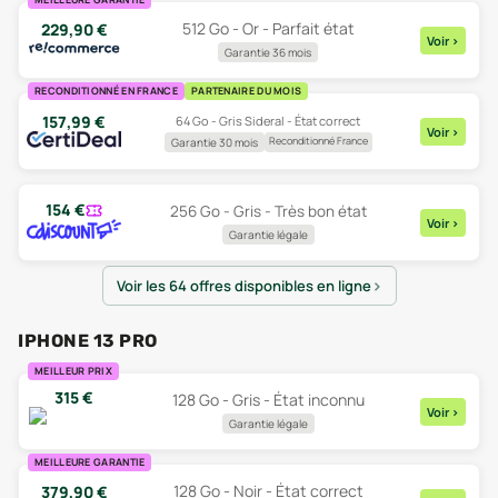
512 Go - Or - Parfait état
229,90
€
Voir
>
Garantie 36 mois
RECONDITIONNÉ EN FRANCE
PARTENAIRE DU MOIS
157,99
€
64 Go - Gris Sideral - État correct
Voir
>
Reconditionné France
Garantie 30 mois
154
€
256 Go - Gris - Très bon état
Voir
>
Garantie légale
Voir les 64 offres disponibles en ligne
IPHONE 13 PRO
MEILLEUR PRIX
315
€
128 Go - Gris - État inconnu
Voir
>
Garantie légale
MEILLEURE GARANTIE
128 Go - Noir - État correct
379,90
€