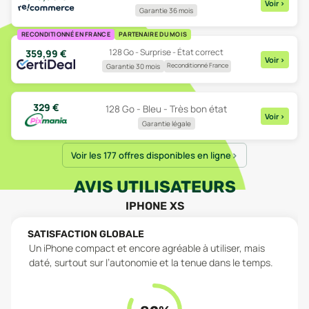
Voir
>
Garantie 36 mois
RECONDITIONNÉ EN FRANCE
PARTENAIRE DU MOIS
128 Go - Surprise - État correct
359,99
€
Voir
>
Reconditionné France
Garantie 30 mois
329
€
128 Go - Bleu - Très bon état
Voir
>
Garantie légale
Voir les 177 offres disponibles en ligne
AVIS UTILISATEURS
IPHONE XS
SATISFACTION GLOBALE
Un iPhone compact et encore agréable à utiliser, mais
daté, surtout sur l’autonomie et la tenue dans le temps.