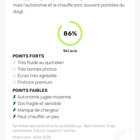
mais l’autonomie et la chauffe sont souvent pointées du
doigt.
86
%
941
avis
POINTS FORTS
Très fluide au quotidien
Très bonnes photos
Écran très agréable
Finitions premium
POINTS FAIBLES
Autonomie jugée moyenne
Dos fragile et sensible
Manque de chargeur
Peut chauffer un peu
Synthèse des tests et avis constatés sur :
Back Market, Fnac,
Lesmobiles, Edcom, Apple
et 1 autres
Mise à jour :
Août 2026