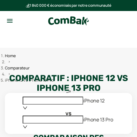
💰
1 840 000 € économisés par notre communauté
🌍
Ensemble, nous avons évité l'émission de 293 tonnes de CO₂
Home
Comparateur
COMPARATIF :
IPHONE 12
VS
iPhone 12 vs iPhone 13 Pro
IPHONE 13 PRO
iPhone 12
vs
iPhone 13 Pro