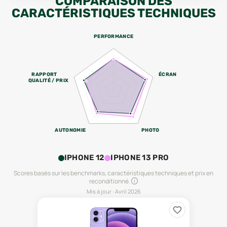
COMPARAISON DES
CARACTÉRISTIQUES TECHNIQUES
PERFORMANCE
RAPPORT
ÉCRAN
QUALITÉ / PRIX
AUTONOMIE
PHOTO
IPHONE 12
IPHONE 13 PRO
Scores basés sur les benchmarks, caractéristiques techniques et prix en
reconditionné.
Mis à jour :
Avril 2026