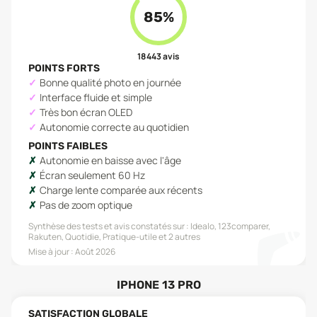
85
%
18 443
avis
POINTS FORTS
Bonne qualité photo en journée
Interface fluide et simple
Très bon écran OLED
Autonomie correcte au quotidien
POINTS FAIBLES
Autonomie en baisse avec l'âge
Écran seulement 60 Hz
Charge lente comparée aux récents
Pas de zoom optique
Synthèse des tests et avis constatés sur :
Idealo, 123comparer,
Rakuten, Quotidie, Pratique-utile
et 2 autres
Mise à jour :
Août 2026
IPHONE 13 PRO
SATISFACTION GLOBALE