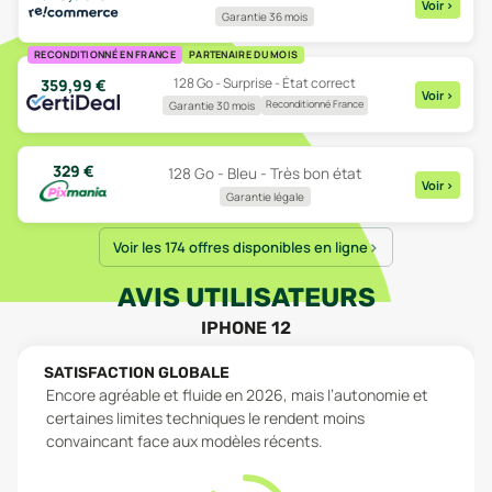
Voir
>
Garantie 36 mois
RECONDITIONNÉ EN FRANCE
PARTENAIRE DU MOIS
128 Go - Surprise - État correct
359,99
€
Voir
>
Reconditionné France
Garantie 30 mois
329
€
128 Go - Bleu - Très bon état
Voir
>
Garantie légale
Voir les 174 offres disponibles en ligne
AVIS UTILISATEURS
IPHONE 12
SATISFACTION GLOBALE
Encore agréable et fluide en 2026, mais l’autonomie et
certaines limites techniques le rendent moins
convaincant face aux modèles récents.