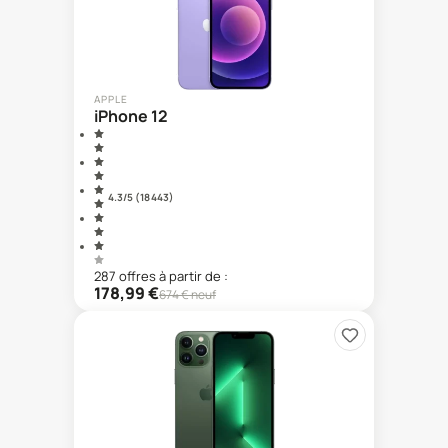
APPLE
iPhone 12
4.3
/5 (
18 443
)
287
offre
s
à partir de :
178,99
€
674
€ neuf