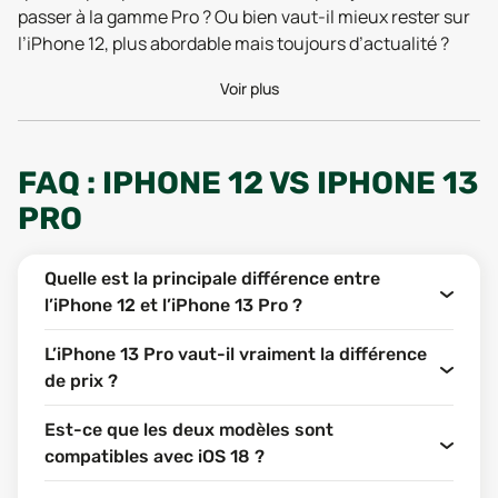
passer à la gamme Pro ? Ou bien vaut-il mieux rester sur
l’iPhone 12, plus abordable mais toujours d’actualité ?
Avant de plonger dans le détail, sache qu’en optant pour
Voir plus
un modèle reconditionné, tu peux faire des économies
tout en réduisant ton impact environnemental. C’est là
qu’un comparateur comme
Combak
fait toute la
différence : il te permet de comparer les offres de plus de
FAQ : IPHONE 12 VS IPHONE 13
20 revendeurs fiables pour trouver le bon compromis
PRO
entre prix, garantie et qualité de reconditionnement. Et si
tu as déjà une préférence pour la marque à la pomme,
Quelle est la principale différence entre
jette un œil à notre sélection d’
iPhone reconditionné
.
l’iPhone 12 et l’iPhone 13 Pro ?
Passons maintenant au comparatif complet entre ces
deux modèles pour t’aider à faire le bon choix.
L’iPhone 13 Pro vaut-il vraiment la différence
de prix ?
FONCTIONNALITÉS : QUELLES
Est-ce que les deux modèles sont
DIFFÉRENCES ENTRE
compatibles avec iOS 18 ?
L’IPHONE 12 ET L’IPHONE 13