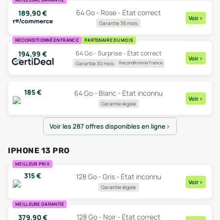
64 Go - Rose - État correct
189,90
€
Voir
>
Garantie 36 mois
RECONDITIONNÉ EN FRANCE
PARTENAIRE DU MOIS
64 Go - Surprise - État correct
194,99
€
Voir
>
Reconditionné France
Garantie 30 mois
185
€
64 Go - Blanc - État inconnu
Voir
>
Garantie légale
Voir les 287 offres disponibles en ligne
IPHONE 13 PRO
MEILLEUR PRIX
315
€
128 Go - Gris - État inconnu
Voir
>
Garantie légale
MEILLEURE GARANTIE
128 Go - Noir - État correct
379,90
€