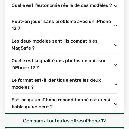
PRO ?
Quelle est l’autonomie réelle de ces modèles ?
Quand on regarde ces deux modèles côte à côte, les
Peut-on jouer sans problème avec un iPhone
différences ne sautent pas forcément aux yeux. Et
12 ?
pourtant, l’iPhone 13 Pro introduit plusieurs évolutions
techniques qui peuvent peser dans la balance selon tes
Les deux modèles sont-ils compatibles
usages. Décortiquons ensemble les points essentiels.
MagSafe ?
ÉCRAN : SUPER RETINA, MAIS AVEC UN
Quelle est la qualité des photos de nuit sur
VRAI PLUS POUR LE 13 PRO
l’iPhone 12 ?
Les deux modèles partagent un écran OLED Super Retina
XDR avec une excellente colorimétrie et un contraste
Le format est-il identique entre les deux
profond. Mais l’iPhone 13 Pro se démarque clairement
modèles ?
avec une fréquence de rafraîchissement ProMotion de
Est-ce qu’un iPhone reconditionné est aussi
120 Hz, contre 60 Hz sur l’iPhone 12. Ce détail technique
fiable qu’un neuf ?
rend l’affichage beaucoup plus fluide, notamment lors
du défilement ou dans les animations.
Comparez toutes les offres
iPhone 12
Autre avantage pour le 13 Pro : sa luminosité maximale