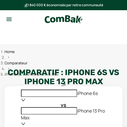
💰
1 840 000 € économisés par notre communauté
🌍
Ensemble, nous avons évité l'émission de 293 tonnes de CO₂
Home
Comparateur
COMPARATIF :
IPHONE 6S
VS
iPhone 6s vs iPhone 13 Pro Max
IPHONE 13 PRO MAX
iPhone 6s
vs
iPhone 13 Pro
Max