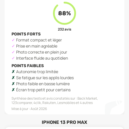
88
%
232
avis
POINTS FORTS
Format compact et léger
Prise en main agréable
Photo correcte en plein jour
Interface fluide au quotidien
POINTS FAIBLES
Autonomie trop limitée
Se fatigue sur les applis lourdes
Photo faible en basse lumière
Écran trop petit pour certains
Synthèse des tests et avis constatés sur :
Back Market,
123comparer, 4clik, Rakuten, Lesmobiles
et 4 autres
Mise à jour :
Août 2026
IPHONE 13 PRO MAX