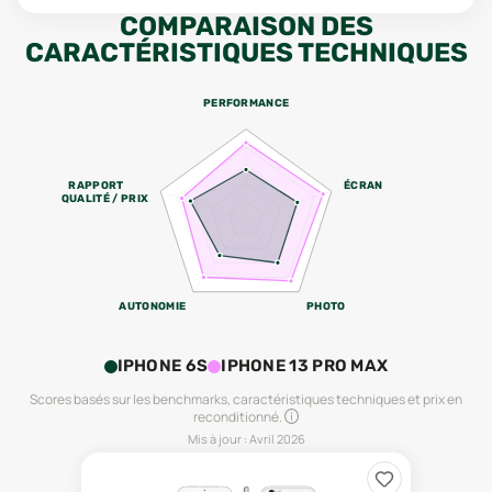
COMPARAISON DES
CARACTÉRISTIQUES TECHNIQUES
PERFORMANCE
RAPPORT
ÉCRAN
QUALITÉ / PRIX
AUTONOMIE
PHOTO
IPHONE 6S
IPHONE 13 PRO MAX
Scores basés sur les benchmarks, caractéristiques techniques et prix en
reconditionné.
Mis à jour :
Avril 2026