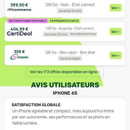
128 Go - Noir - État correct
399,90
€
Voir
>
Garantie 36 mois
RECONDITIONNÉ EN FRANCE
PARTENAIRE DU MOIS
128 Go - Surprise - État correct
404,99
€
Voir
>
Reconditionné France
Garantie 30 mois
359
€
128 Go - Bleu alpin - Bon état
Voir
>
Garantie légale
Voir les 173 offres disponibles en ligne
AVIS UTILISATEURS
IPHONE 6S
SATISFACTION GLOBALE
Un iPhone agréable et compact, mais aujourd’hui limité
par son autonomie, ses performances et sa photo en
faible lumière.