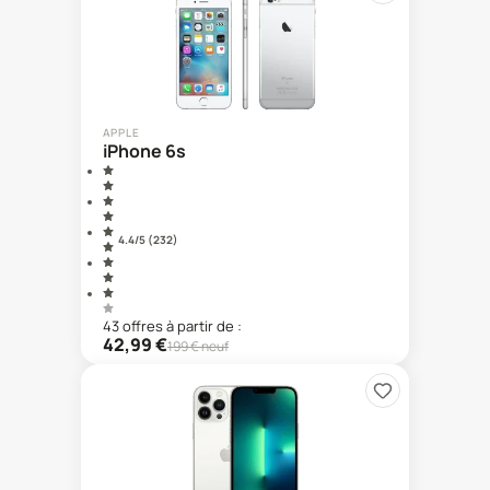
APPLE
iPhone 6s
4.4
/5 (
232
)
43
offre
s
à partir de :
42,99
€
199
€ neuf