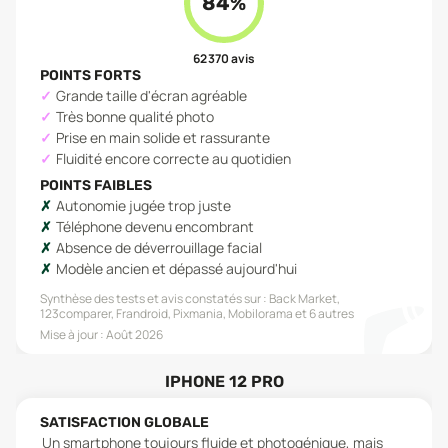
84
%
62 370
avis
POINTS FORTS
Grande taille d'écran agréable
Très bonne qualité photo
Prise en main solide et rassurante
Fluidité encore correcte au quotidien
POINTS FAIBLES
Autonomie jugée trop juste
Téléphone devenu encombrant
Absence de déverrouillage facial
Modèle ancien et dépassé aujourd'hui
Synthèse des tests et avis constatés sur :
Back Market,
123comparer, Frandroid, Pixmania, Mobilorama
et 6 autres
Mise à jour :
Août 2026
IPHONE 12 PRO
SATISFACTION GLOBALE
Un smartphone toujours fluide et photogénique, mais