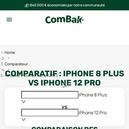
💰
1 840 000 € économisés par notre communauté
🌍
Ensemble, nous avons évité l'émission de 293 tonnes de CO₂
Home
Comparateur
COMPARATIF :
IPHONE 8 PLUS
iPhone 8 Plus vs iPhone 12 Pro
VS
IPHONE 12 PRO
iPhone 8 Plus
vs
iPhone 12 Pro