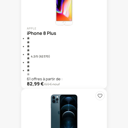
APPLE
iPhone 8 Plus
4.2
/5 (
62 370
)
61
offre
s
à partir de :
82,99
€
159
€ neuf