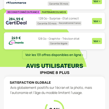
Voir
>
Garantie 36 mois
RECONDITIONNÉ EN FRANCE
PARTENAIRE DU MOIS
128 Go - Surprise - État correct
284,99
€
Voir
>
Reconditionné France
Garantie 30 mois
249
€
128 Go - Graphite - Très bon état
Voir
>
Garantie légale
Voir les 131 offres disponibles en ligne
AVIS UTILISATEURS
IPHONE 8 PLUS
SATISFACTION GLOBALE
Avis globalement positifs sur l'écran et la photo, mais
l'autonomie et l'âge du modèle limitent l'usage.