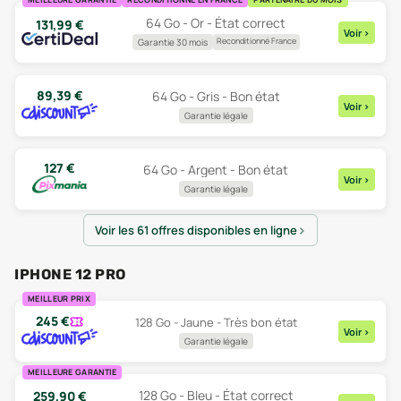
64 Go - Or - État correct
131,99
€
Voir
>
Reconditionné France
Garantie 30 mois
89,39
€
64 Go - Gris - Bon état
Voir
>
Garantie légale
127
€
64 Go - Argent - Bon état
Voir
>
Garantie légale
Voir les 61 offres disponibles en ligne
IPHONE 12 PRO
MEILLEUR PRIX
245
€
128 Go - Jaune - Très bon état
Voir
>
Garantie légale
MEILLEURE GARANTIE
128 Go - Bleu - État correct
259,90
€