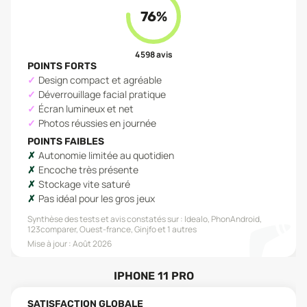
76
%
4 598
avis
POINTS FORTS
Design compact et agréable
Déverrouillage facial pratique
Écran lumineux et net
Photos réussies en journée
POINTS FAIBLES
Autonomie limitée au quotidien
Encoche très présente
Stockage vite saturé
Pas idéal pour les gros jeux
Synthèse des tests et avis constatés sur :
Idealo, PhonAndroid,
123comparer, Ouest-france, Ginjfo
et 1 autres
Mise à jour :
Août 2026
IPHONE 11 PRO
SATISFACTION GLOBALE