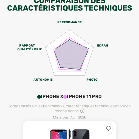
COMPARAISON DES
CARACTÉRISTIQUES TECHNIQUES
PERFORMANCE
RAPPORT
ÉCRAN
QUALITÉ / PRIX
AUTONOMIE
PHOTO
IPHONE X
IPHONE 11 PRO
Scores basés sur les benchmarks, caractéristiques techniques et prix en
reconditionné.
Mis à jour :
Avril 2026