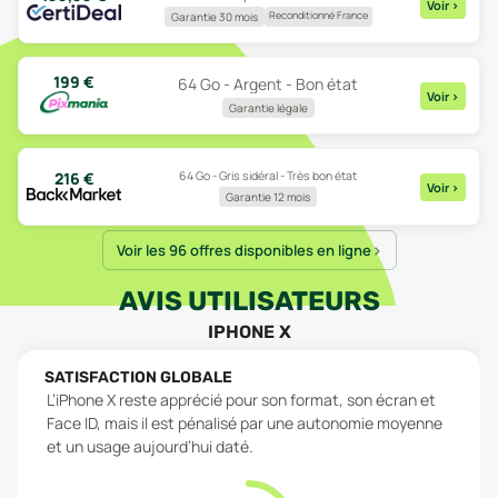
Voir
>
Reconditionné France
Garantie 30 mois
199
€
64 Go - Argent - Bon état
Voir
>
Garantie légale
64 Go - Gris sidéral - Très bon état
216
€
Voir
>
Garantie 12 mois
Voir les 96 offres disponibles en ligne
AVIS UTILISATEURS
IPHONE X
SATISFACTION GLOBALE
L’iPhone X reste apprécié pour son format, son écran et
Face ID, mais il est pénalisé par une autonomie moyenne
et un usage aujourd’hui daté.