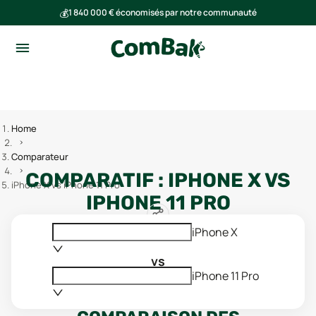
💰
1 840 000 € économisés par notre communauté
🌍
Ensemble, nous avons évité l'émission de 293 tonnes de CO₂
Home
Comparateur
COMPARATIF :
IPHONE X
VS
iPhone X vs iPhone 11 Pro
IPHONE 11 PRO
iPhone X
vs
iPhone 11 Pro