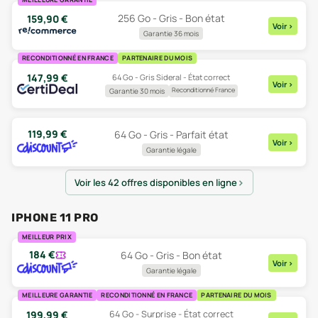
256 Go - Gris - Bon état
159,90
€
Voir
>
Garantie 36 mois
RECONDITIONNÉ EN FRANCE
PARTENAIRE DU MOIS
147,99
€
64 Go - Gris Sideral - État correct
Voir
>
Reconditionné France
Garantie 30 mois
119,99
€
64 Go - Gris - Parfait état
Voir
>
Garantie légale
Voir les 42 offres disponibles en ligne
IPHONE 11 PRO
MEILLEUR PRIX
184
€
64 Go - Gris - Bon état
Voir
>
Garantie légale
MEILLEURE GARANTIE
RECONDITIONNÉ EN FRANCE
PARTENAIRE DU MOIS
64 Go - Surprise - État correct
199,99
€