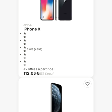
APPLE
iPhone X
3.8
/5 (
4 598
)
42
offre
s
à partir de :
112,03
€
537
€ neuf