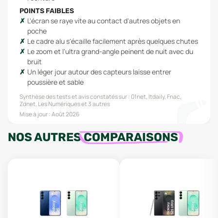
POINTS FAIBLES
L'écran se raye vite au contact d'autres objets en
poche
Le cadre alu s'écaille facilement après quelques chutes
Le zoom et l'ultra grand-angle peinent de nuit avec du
bruit
Un léger jour autour des capteurs laisse entrer
poussière et sable
Synthèse des tests et avis constatés sur :
01net, Itdaily, Fnac,
Zdnet, Les Numériques
et 3 autres
Mise à jour :
Août 2026
NOS AUTRES
COMPARAISONS