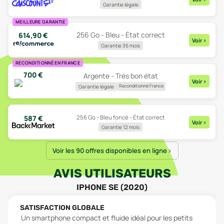
Garantie légale
MEILLEURE GARANTIE
256 Go - Bleu - État correct
614,90
€
Voir
>
Garantie 36 mois
RECONDITIONNÉ EN FRANCE
700
€
Argente - Très bon état
Voir
>
Reconditionné France
Garantie légale
256 Go - Bleu foncé - État correct
587
€
Voir
>
Garantie 12 mois
Voir les 90 offres disponibles en ligne
AVIS UTILISATEURS
IPHONE SE (2020)
SATISFACTION GLOBALE
Un smartphone compact et fluide idéal pour les petits