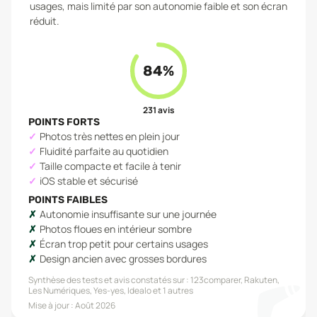
usages, mais limité par son autonomie faible et son écran
réduit.
84
%
231
avis
POINTS FORTS
Photos très nettes en plein jour
Fluidité parfaite au quotidien
Taille compacte et facile à tenir
iOS stable et sécurisé
POINTS FAIBLES
Autonomie insuffisante sur une journée
Photos floues en intérieur sombre
Écran trop petit pour certains usages
Design ancien avec grosses bordures
Synthèse des tests et avis constatés sur :
123comparer, Rakuten,
Les Numériques, Yes-yes, Idealo
et 1 autres
Mise à jour :
Août 2026