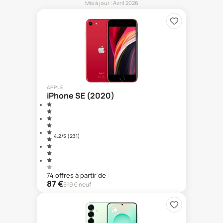
Mis à jour :
Avril 2026
APPLE
iPhone SE (2020)
4.2
/5 (
231
)
74
offre
s
à partir de :
87
€
519
€ neuf