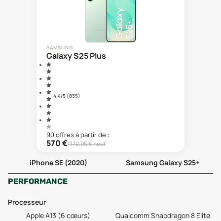
SAMSUNG
Galaxy S25 Plus
4.4
/5 (
835
)
90
offre
s
à partir de :
570
€
1172,05
€ neuf
iPhone SE (2020)
Samsung Galaxy S25+
PERFORMANCE
Processeur
Apple A13 (6 cœurs)
Qualcomm Snapdragon 8 Elite