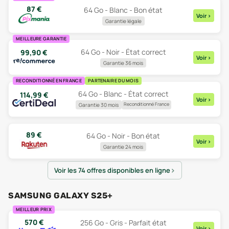
87
€
64 Go - Blanc - Bon état
Voir
>
Garantie légale
MEILLEURE GARANTIE
64 Go - Noir - État correct
99,90
€
Voir
>
Garantie 36 mois
RECONDITIONNÉ EN FRANCE
PARTENAIRE DU MOIS
64 Go - Blanc - État correct
114,99
€
Voir
>
Reconditionné France
Garantie 30 mois
89
€
64 Go - Noir - Bon état
Voir
>
Garantie 24 mois
Voir les 74 offres disponibles en ligne
SAMSUNG GALAXY S25+
MEILLEUR PRIX
570
€
256 Go - Gris - Parfait état
Voir
>