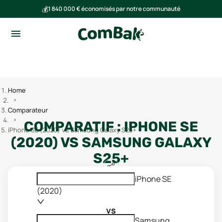
💰
1 840 000 € économisés par notre communauté
🌍
Ensemble, nous avons évité l'émission de 293 tonnes de CO₂
Home
Comparateur
COMPARATIF :
IPHONE SE
iPhone SE (2020) vs Samsung Galaxy S25+
(2020)
VS
SAMSUNG GALAXY
S25+
iPhone SE
(2020)
vs
Samsung