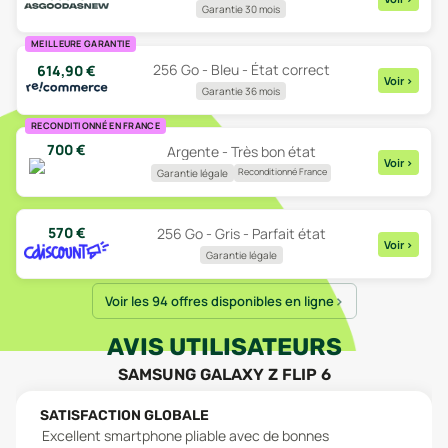
Garantie 30 mois
MEILLEURE GARANTIE
256 Go - Bleu - État correct
614,90
€
Voir
>
Garantie 36 mois
RECONDITIONNÉ EN FRANCE
700
€
Argente - Très bon état
Voir
>
Reconditionné France
Garantie légale
570
€
256 Go - Gris - Parfait état
Voir
>
Garantie légale
Voir les 94 offres disponibles en ligne
AVIS UTILISATEURS
SAMSUNG GALAXY Z FLIP 6
SATISFACTION GLOBALE
Excellent smartphone pliable avec de bonnes