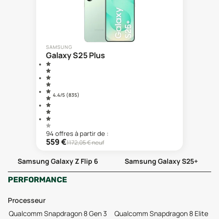
SAMSUNG
Galaxy S25 Plus
4.4
/5 (
835
)
94
offre
s
à partir de :
559
€
1172,05
€ neuf
Samsung Galaxy Z Flip 6
Samsung Galaxy S25+
PERFORMANCE
Processeur
Qualcomm Snapdragon 8 Gen 3
Qualcomm Snapdragon 8 Elite