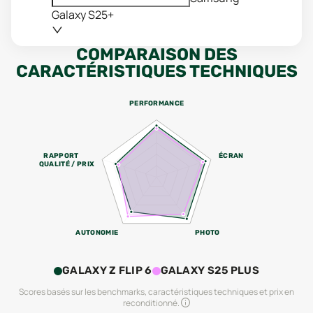
Galaxy S25+
COMPARAISON DES
CARACTÉRISTIQUES TECHNIQUES
PERFORMANCE
RAPPORT
ÉCRAN
QUALITÉ / PRIX
AUTONOMIE
PHOTO
GALAXY Z FLIP 6
GALAXY S25 PLUS
Scores basés sur les benchmarks, caractéristiques techniques et prix en
reconditionné.