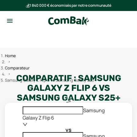
💰
1 840 000 € économisés par notre communauté
🌍
Ensemble, nous avons évité l'émission de 293 tonnes de CO₂
Home
Comparateur
COMPARATIF :
SAMSUNG
Samsung Galaxy Z Flip 6 vs Samsung Galaxy S25+
GALAXY Z FLIP 6
VS
SAMSUNG GALAXY S25+
Samsung
Galaxy Z Flip 6
vs
Samsung