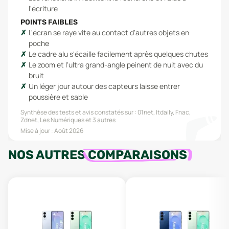
l'écriture
POINTS FAIBLES
L'écran se raye vite au contact d'autres objets en
poche
Le cadre alu s'écaille facilement après quelques chutes
Le zoom et l'ultra grand-angle peinent de nuit avec du
bruit
Un léger jour autour des capteurs laisse entrer
poussière et sable
Synthèse des tests et avis constatés sur :
01net, Itdaily, Fnac,
Zdnet, Les Numériques
et 3 autres
Mise à jour :
Août 2026
NOS AUTRES
COMPARAISONS