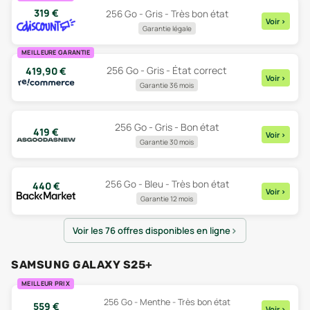
319
€
256 Go - Gris - Très bon état
Voir
>
Garantie légale
MEILLEURE GARANTIE
256 Go - Gris - État correct
419,90
€
Voir
>
Garantie 36 mois
256 Go - Gris - Bon état
419
€
Voir
>
Garantie 30 mois
256 Go - Bleu - Très bon état
440
€
Voir
>
Garantie 12 mois
Voir les 76 offres disponibles en ligne
SAMSUNG GALAXY S25+
MEILLEUR PRIX
256 Go - Menthe - Très bon état
559
€
Voir
>