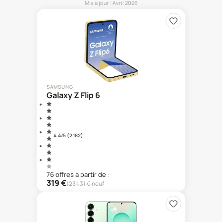
Mis à jour :
Avril 2026
SAMSUNG
Galaxy Z Flip 6
4.4
/5 (
2 182
)
76
offre
s
à partir de :
319
€
1231,31
€ neuf