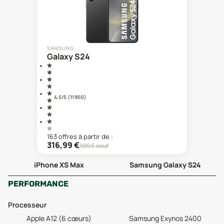
SAMSUNG
Galaxy S24
4.5
/5 (
11 950
)
163
offre
s
à partir de :
316,99
€
999
€ neuf
iPhone XS Max
Samsung Galaxy S24
PERFORMANCE
Processeur
Apple A12 (6 cœurs)
Samsung Exynos 2400