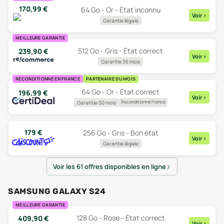
170,99
€
64 Go - Or - État inconnu
Voir
>
Garantie légale
MEILLEURE GARANTIE
512 Go - Gris - État correct
239,90
€
Voir
>
Garantie 36 mois
RECONDITIONNÉ EN FRANCE
PARTENAIRE DU MOIS
64 Go - Or - État correct
196,99
€
Voir
>
Reconditionné France
Garantie 30 mois
179
€
256 Go - Gris - Bon état
Voir
>
Garantie légale
Voir les 61 offres disponibles en ligne
SAMSUNG GALAXY S24
MEILLEURE GARANTIE
128 Go - Rose - État correct
409,90
€
Voir
>