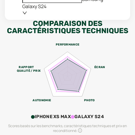
Galaxy S24
COMPARAISON DES
CARACTÉRISTIQUES TECHNIQUES
PERFORMANCE
RAPPORT
ÉCRAN
QUALITÉ / PRIX
AUTONOMIE
PHOTO
IPHONE XS MAX
GALAXY S24
Scores basés sur les benchmarks, caractéristiques techniques et prix en
reconditionné.