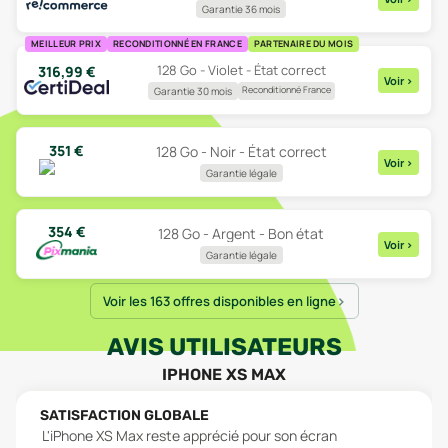
Garantie 36 mois
MEILLEUR PRIX
RECONDITIONNÉ EN FRANCE
PARTENAIRE DU MOIS
128 Go - Violet - État correct
316,99
€
Voir
>
Reconditionné France
Garantie 30 mois
351
€
128 Go - Noir - État correct
Voir
>
Garantie légale
354
€
128 Go - Argent - Bon état
Voir
>
Garantie légale
Voir les 163 offres disponibles en ligne
AVIS UTILISATEURS
IPHONE XS MAX
SATISFACTION GLOBALE
L'iPhone XS Max reste apprécié pour son écran