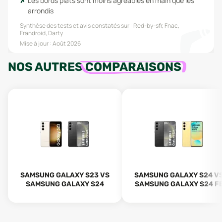
Les bords plats sont moins agréables en main que les
arrondis
Synthèse des tests et avis constatés sur :
Red-by-sfr, Fnac,
Frandroid, Darty
Mise à jour :
Août 2026
NOS AUTRES
COMPARAISONS
SAMSUNG GALAXY S23 VS
SAMSUNG GALAXY S24 V
SAMSUNG GALAXY S24
SAMSUNG GALAXY S24 F