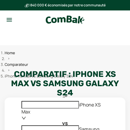
💰
1 840 000 € économisés par notre communauté
🌍
Ensemble, nous avons évité l'émission de 293 tonnes de CO₂
Home
Comparateur
COMPARATIF :
IPHONE XS
iPhone XS Max vs Samsung Galaxy S24
MAX
VS
SAMSUNG GALAXY
S24
iPhone XS
Max
vs
Samsung