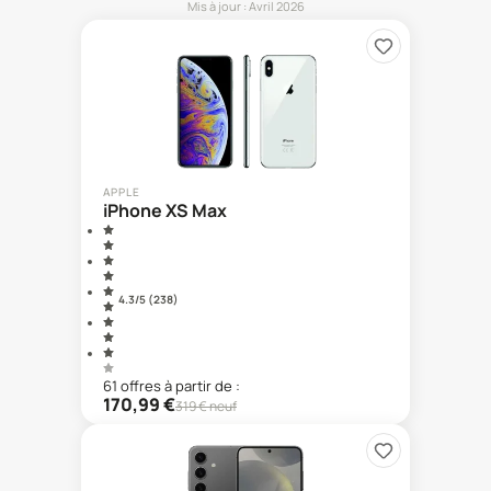
Mis à jour :
Avril 2026
APPLE
iPhone XS Max
4.3
/5 (
238
)
61
offre
s
à partir de :
170,99
€
319
€ neuf