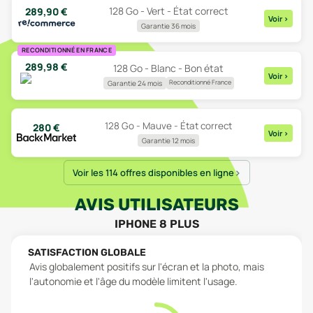
128 Go - Vert - État correct
289,90
€
Voir
>
Garantie 36 mois
RECONDITIONNÉ EN FRANCE
289,98
€
128 Go - Blanc - Bon état
Voir
>
Reconditionné France
Garantie 24 mois
128 Go - Mauve - État correct
280
€
Voir
>
Garantie 12 mois
Voir les 114 offres disponibles en ligne
AVIS UTILISATEURS
IPHONE 8 PLUS
SATISFACTION GLOBALE
Avis globalement positifs sur l'écran et la photo, mais
l'autonomie et l'âge du modèle limitent l'usage.