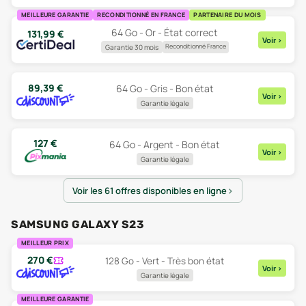
MEILLEURE GARANTIE
RECONDITIONNÉ EN FRANCE
PARTENAIRE DU MOIS
64 Go - Or - État correct
131,99
€
Voir
>
Reconditionné France
Garantie 30 mois
89,39
€
64 Go - Gris - Bon état
Voir
>
Garantie légale
127
€
64 Go - Argent - Bon état
Voir
>
Garantie légale
Voir les 61 offres disponibles en ligne
SAMSUNG GALAXY S23
MEILLEUR PRIX
270
€
128 Go - Vert - Très bon état
Voir
>
Garantie légale
MEILLEURE GARANTIE