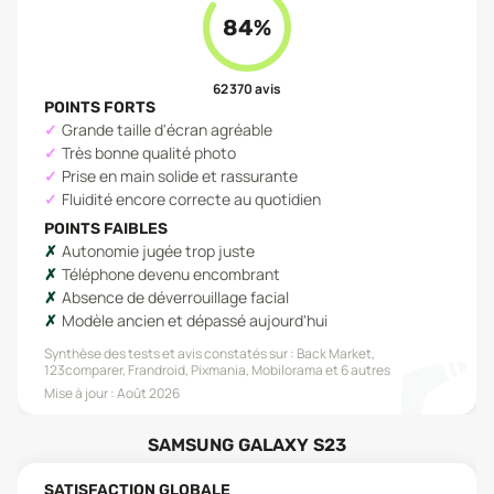
84
%
62 370
avis
POINTS FORTS
Grande taille d'écran agréable
Très bonne qualité photo
Prise en main solide et rassurante
Fluidité encore correcte au quotidien
POINTS FAIBLES
Autonomie jugée trop juste
Téléphone devenu encombrant
Absence de déverrouillage facial
Modèle ancien et dépassé aujourd'hui
Synthèse des tests et avis constatés sur :
Back Market,
123comparer, Frandroid, Pixmania, Mobilorama
et 6 autres
Mise à jour :
Août 2026
SAMSUNG GALAXY S23
SATISFACTION GLOBALE