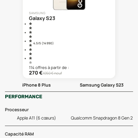
SAMSUNG
Galaxy S23
4.5
/5 (
14 990
)
114
offre
s
à partir de :
270
€
1050
€ neuf
iPhone 8 Plus
Samsung Galaxy S23
PERFORMANCE
Processeur
Apple A11 (6 cœurs)
Qualcomm Snapdragon 8 Gen 2
Capacité RAM