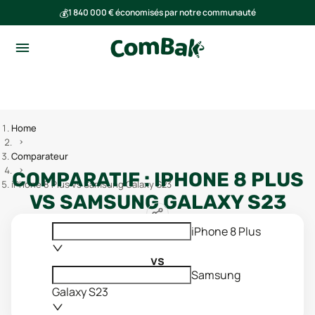
💰
1 840 000 € économisés par notre communauté
🌍
Ensemble, nous avons évité l'émission de 293 tonnes de CO₂
Home
Comparateur
COMPARATIF :
IPHONE 8 PLUS
iPhone 8 Plus vs Samsung Galaxy S23
VS
SAMSUNG GALAXY S23
iPhone 8 Plus
vs
Samsung
Galaxy S23