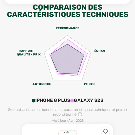
COMPARAISON DES
CARACTÉRISTIQUES TECHNIQUES
PERFORMANCE
RAPPORT
ÉCRAN
QUALITÉ / PRIX
AUTONOMIE
PHOTO
IPHONE 8 PLUS
GALAXY S23
Scores basés sur les benchmarks, caractéristiques techniques et prix en
reconditionné.
Mis à jour :
Avril 2026