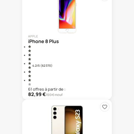
APPLE
iPhone 8 Plus
4.2
/5 (
62 370
)
61
offre
s
à partir de :
82,99
€
159
€ neuf