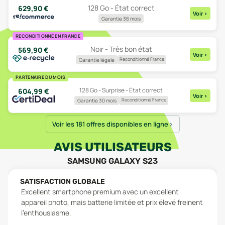
128 Go - État correct
629,90
€
Voir
>
Garantie 36 mois
RECONDITIONNÉ EN FRANCE
Noir - Très bon état
569,90
€
Voir
>
Reconditionné France
Garantie légale
PARTENAIRE DU MOIS
128 Go - Surprise - État correct
604,99
€
Voir
>
Reconditionné France
Garantie 30 mois
Voir les 181 offres disponibles en ligne
AVIS UTILISATEURS
SAMSUNG GALAXY S23
SATISFACTION GLOBALE
Excellent smartphone premium avec un excellent
appareil photo, mais batterie limitée et prix élevé freinent
l'enthousiasme.