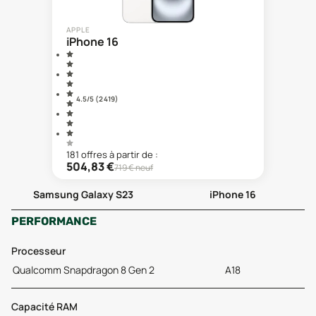
APPLE
iPhone 16
4.5
/5 (
2 419
)
181
offre
s
à partir de :
504,83
€
719
€ neuf
Samsung Galaxy S23
iPhone 16
PERFORMANCE
Processeur
Qualcomm Snapdragon 8 Gen 2
A18
Capacité RAM