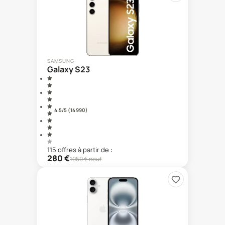
SAMSUNG
Galaxy S23
4.5
/5 (
14 990
)
115
offre
s
à partir de :
280
€
1050
€ neuf