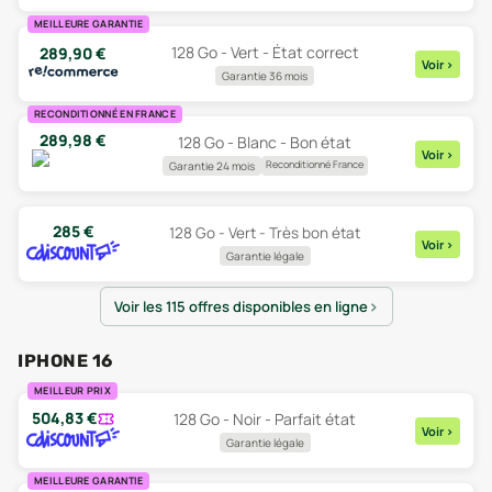
MEILLEURE GARANTIE
128 Go - Vert - État correct
289,90
€
Voir
>
Garantie 36 mois
RECONDITIONNÉ EN FRANCE
289,98
€
128 Go - Blanc - Bon état
Voir
>
Reconditionné France
Garantie 24 mois
285
€
128 Go - Vert - Très bon état
Voir
>
Garantie légale
Voir les 115 offres disponibles en ligne
IPHONE 16
MEILLEUR PRIX
504,83
€
128 Go - Noir - Parfait état
Voir
>
Garantie légale
MEILLEURE GARANTIE