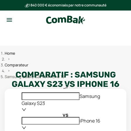
💰
1 840 000 € économisés par notre communauté
🌍
Ensemble, nous avons évité l'émission de 293 tonnes de CO₂
Home
Comparateur
COMPARATIF :
SAMSUNG
Samsung Galaxy S23 vs iPhone 16
GALAXY S23
VS
IPHONE 16
Samsung
Galaxy S23
vs
iPhone 16