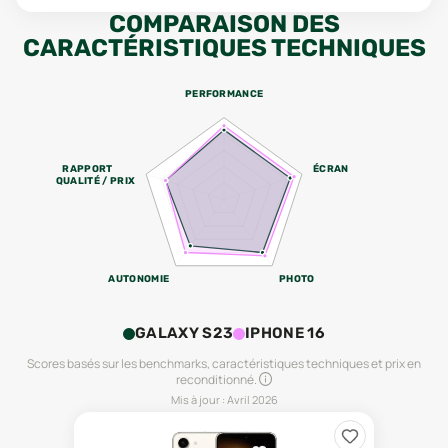
COMPARAISON DES
CARACTÉRISTIQUES TECHNIQUES
PERFORMANCE
RAPPORT
ÉCRAN
QUALITÉ / PRIX
AUTONOMIE
PHOTO
GALAXY S23
IPHONE 16
Scores basés sur les benchmarks, caractéristiques techniques et prix en
reconditionné.
Mis à jour :
Avril 2026