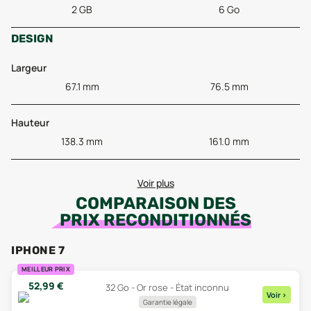
2 GB
6 Go
DESIGN
Largeur
67.1 mm
76.5 mm
Hauteur
138.3 mm
161.0 mm
Voir plus
COMPARAISON DES
PRIX RECONDITIONNÉS
IPHONE 7
MEILLEUR PRIX
52,99
€
32 Go - Or rose - État inconnu
Voir
>
Garantie légale