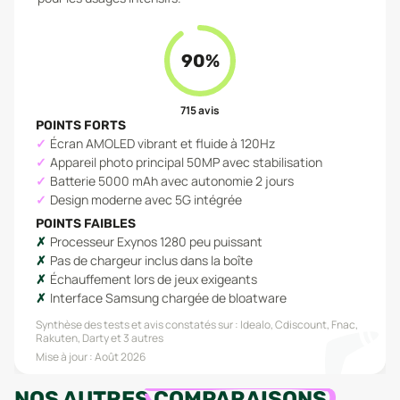
90
%
715
avis
POINTS FORTS
Écran AMOLED vibrant et fluide à 120Hz
Appareil photo principal 50MP avec stabilisation
Batterie 5000 mAh avec autonomie 2 jours
Design moderne avec 5G intégrée
POINTS FAIBLES
Processeur Exynos 1280 peu puissant
Pas de chargeur inclus dans la boîte
Échauffement lors de jeux exigeants
Interface Samsung chargée de bloatware
Synthèse des tests et avis constatés sur :
Idealo, Cdiscount, Fnac,
Rakuten, Darty
et 3 autres
Mise à jour :
Août 2026
NOS AUTRES
COMPARAISONS