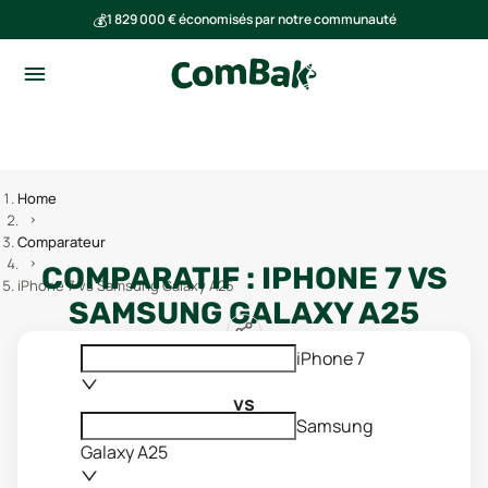
💰
1 829 000 € économisés par notre communauté
🌍
Ensemble, nous avons évité l'émission de 291 tonnes de CO₂
Home
Comparateur
COMPARATIF :
IPHONE 7
VS
iPhone 7 vs Samsung Galaxy A25
SAMSUNG GALAXY A25
iPhone 7
vs
Samsung
Galaxy A25