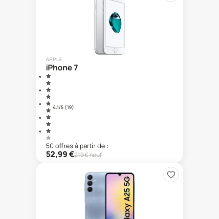
APPLE
iPhone 7
4.1
/5 (
19
)
50
offre
s
à partir de :
52,99
€
219
€ neuf