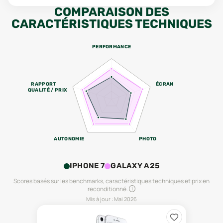
COMPARAISON DES
CARACTÉRISTIQUES TECHNIQUES
PERFORMANCE
RAPPORT
ÉCRAN
QUALITÉ / PRIX
AUTONOMIE
PHOTO
IPHONE 7
GALAXY A25
Scores basés sur les benchmarks, caractéristiques techniques et prix en
reconditionné.
Mis à jour :
Mai 2026