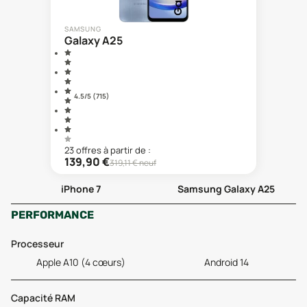
SAMSUNG
Galaxy A25
4.5
/5 (
715
)
23
offre
s
à partir de :
139,90
€
319,11
€ neuf
iPhone 7
Samsung Galaxy A25
PERFORMANCE
Processeur
Apple A10 (4 cœurs)
Android 14
Capacité RAM