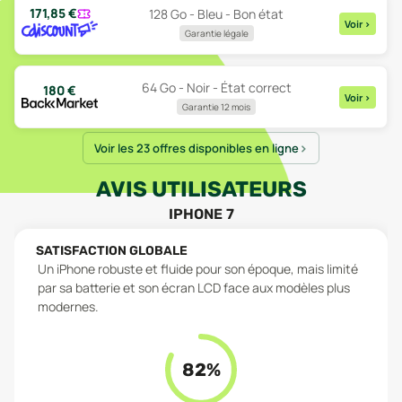
171,85
€
128 Go - Bleu - Bon état
Voir
>
Garantie légale
64 Go - Noir - État correct
180
€
Voir
>
Garantie 12 mois
Voir les 23 offres disponibles en ligne
AVIS UTILISATEURS
IPHONE 7
SATISFACTION GLOBALE
Un iPhone robuste et fluide pour son époque, mais limité
par sa batterie et son écran LCD face aux modèles plus
modernes.
82
%