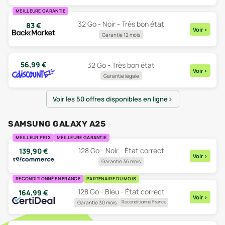
MEILLEURE GARANTIE
32 Go - Noir - Très bon état
83
€
Voir
>
Garantie 12 mois
56,99
€
32 Go - Très bon état
Voir
>
Garantie légale
Voir les 50 offres disponibles en ligne
SAMSUNG GALAXY A25
MEILLEUR PRIX
MEILLEURE GARANTIE
128 Go - Noir - État correct
139,90
€
Voir
>
Garantie 36 mois
RECONDITIONNÉ EN FRANCE
PARTENAIRE DU MOIS
128 Go - Bleu - État correct
164,99
€
Voir
>
Reconditionné France
Garantie 30 mois