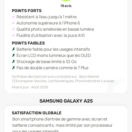
19
avis
POINTS FORTS
Résistant à l'eau jusqu'à 1 mètre
Autonomie supérieure à l'iPhone 6
Qualité photo améliorée en basse lumière
Fluidité d'utilisation avec la puce A10
POINTS FAIBLES
Batterie faible pour les usages intensifs
Écran LCD moins lumineux que les OLED
Stockage de base limité à 32 Go
Pas de double caméra comme le 7 Plus
Synthèse des tests et avis constatés sur :
Back Market,
123comparer, Moviles, Les Numériques, PhonAndroid
et 4 autres
Mise à jour :
Août 2026
SAMSUNG GALAXY A25
SATISFACTION GLOBALE
Bon smartphone d'entrée de gamme avec écran et
batterie convaincants, mais limité par son processeur
pour les usages intensifs.