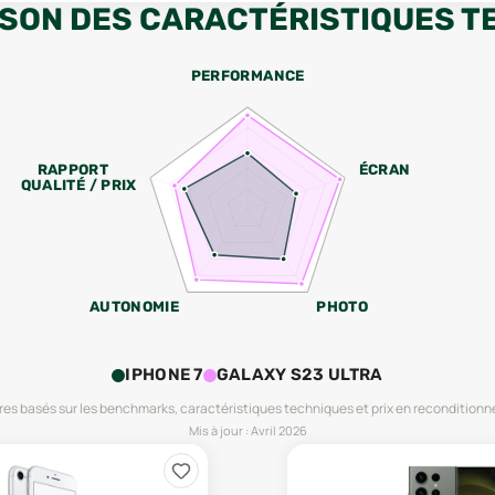
SON DES CARACTÉRISTIQUES T
PERFORMANCE
RAPPORT
ÉCRAN
QUALITÉ / PRIX
AUTONOMIE
PHOTO
IPHONE 7
GALAXY S23 ULTRA
es basés sur les benchmarks, caractéristiques techniques et prix en reconditionn
Mis à jour :
Avril 2026