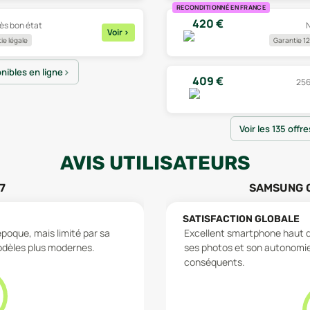
RECONDITIONNÉ EN FRANCE
420
€
rès bon état
N
Voir
>
ie légale
Garantie 12
onibles en ligne
409
€
256
Voir les 135 offr
AVIS UTILISATEURS
7
SAMSUNG G
SATISFACTION GLOBALE
époque, mais limité par sa
Excellent smartphone haut d
odèles plus modernes.
ses photos et son autonomie,
conséquents.