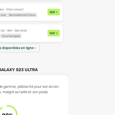
oir - État correct
Voir
>
 mois
Reconditionné France
 Go - Vert - Bon état
Voir
>
Garantie légale
es disponibles en ligne
ALAXY S23 ULTRA
e gamme, plébiscité pour son écran,
 malgré sa taille et son poids