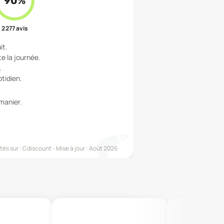
90
%
2 277
avis
it.
e la journée.
.
otidien.
 manier.
és sur :
Cdiscount
Mise à jour :
Août 2026