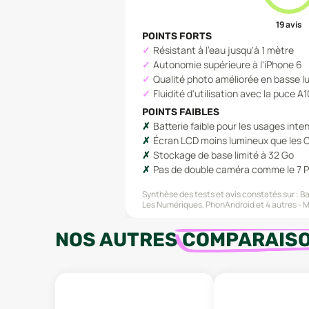
19
avis
POINTS FORTS
Résistant à l'eau jusqu'à 1 mètre
Autonomie supérieure à l'iPhone 6
Qualité photo améliorée en basse l
Fluidité d'utilisation avec la puce A
POINTS FAIBLES
Batterie faible pour les usages inten
Écran LCD moins lumineux que les 
Stockage de base limité à 32 Go
Pas de double caméra comme le 7 P
Synthèse des tests et avis constatés sur :
Ba
Les Numériques, PhonAndroid
et 4 autres
M
NOS AUTRES
COMPARAIS