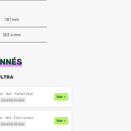
78.1 mm
163.4 mm
ONNÉS
ULTRA
o - Vert - Parfait état
Voir
>
Garantie 24 mois
o - Vert - État correct
Voir
>
Garantie 36 mois