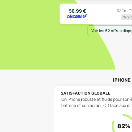
56,99
€
32 Go - T
Garant
Voir les 52 offres disp
IPHONE 
SATISFACTION GLOBALE
Un iPhone robuste et fluide pour son 
batterie et son écran LCD face aux m
82
%