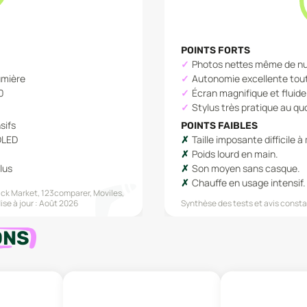
POINTS FORTS
Photos nettes même de nu
umière
Autonomie excellente tout
10
Écran magnifique et fluide
Stylus très pratique au qu
sifs
POINTS FAIBLES
OLED
Taille imposante difficile à
Poids lourd en main.
lus
Son moyen sans casque.
Chauffe en usage intensif.
ck Market, 123comparer, Moviles,
ise à jour :
Août 2026
Synthèse des tests et avis constat
ONS