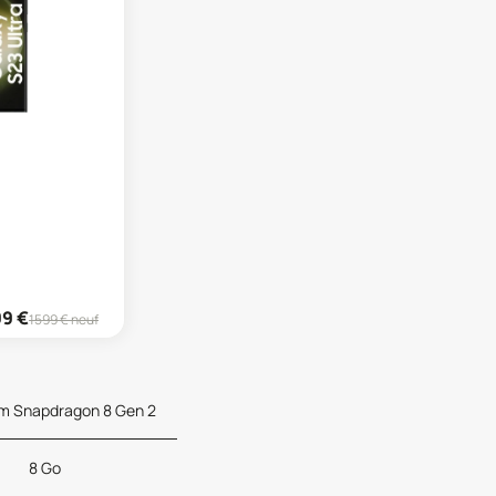
99
€
1599
€ neuf
 Snapdragon 8 Gen 2
8 Go