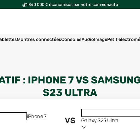
💰
1 840 000 € économisés par notre communauté
🌍
Ensemble, nous avons évité l'émission de 293 tonnes de CO₂
ablettes
Montres connectées
Consoles
Audio
Image
Petit électrom
TIF :
IPHONE 7
VS
SAMSUNG
S23 ULTRA
vs
iPhone 7
Galaxy S23 Ultra