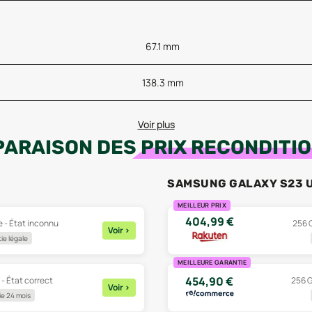
67.1 mm
138.3 mm
Voir plus
ARAISON DES
PRIX RECONDITI
SAMSUNG GALAXY S23 
MEILLEUR PRIX
404,99
€
e - État inconnu
256 G
Voir
>
ie légale
MEILLEURE GARANTIE
454,90
€
 - État correct
256 G
Voir
>
e 24 mois