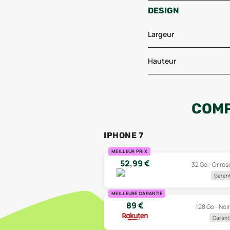
DESIGN
Largeur
Hauteur
COMP
IPHONE 7
MEILLEUR PRIX
52,99
€
32 Go - Or ros
Garant
MEILLEURE GARANTIE
89
€
128 Go - Noir
Garanti