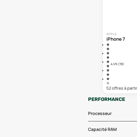
APPLE
iPhone 7
4.1
/5 (
19
)
52
offre
s
à parti
PERFORMANCE
Processeur
Capacité RAM