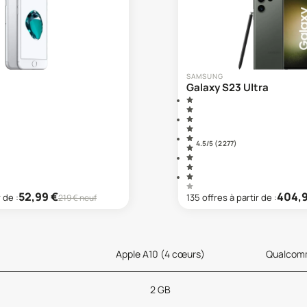
SAMSUNG
Galaxy S23 Ultra
4.5
/5 (
2 277
)
52,99
€
404,
r de :
135
offre
s
à partir de :
219
€ neuf
Apple A10 (4 cœurs)
Qualcomm
2 GB