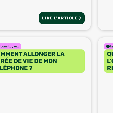
LIRE L'ARTICLE
 bons tuyaux
L
MMENT ALLONGER LA
Q
RÉE DE VIE DE MON
L
LÉPHONE ?
R