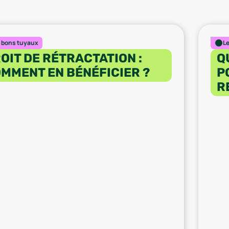
 bons tuyaux
L
OIT DE RÉTRACTATION :
Q
MMENT EN BÉNÉFICIER ?
P
R