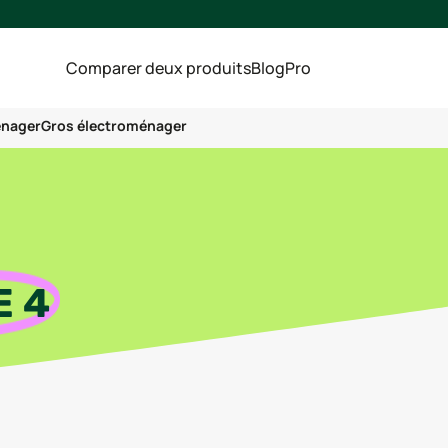
Comparer deux produits
Blog
Pro
énager
Gros électroménager
E
4