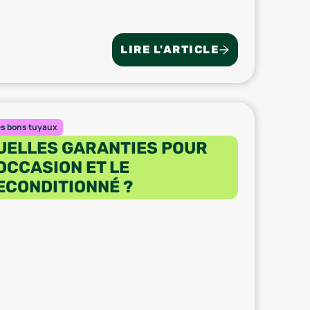
LIRE L'ARTICLE
es bons tuyaux
UELLES GARANTIES POUR
’OCCASION ET LE
ECONDITIONNÉ ?