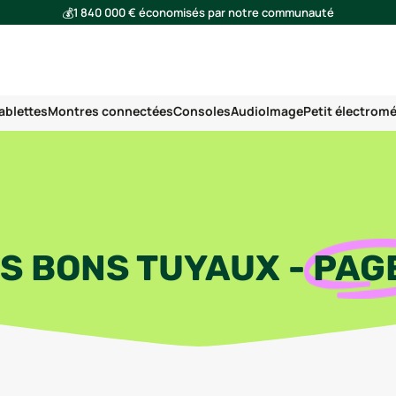
💰
1 840 000 € économisés par notre communauté
🌍
Ensemble, nous avons évité l'émission de 293 tonnes de CO₂
ablettes
Montres connectées
Consoles
Audio
Image
Petit électrom
S BONS TUYAUX
-
PAG