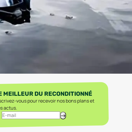
E MEILLEUR DU RECONDITIONNÉ
scrivez-vous pour recevoir nos bons plans et
s actus.