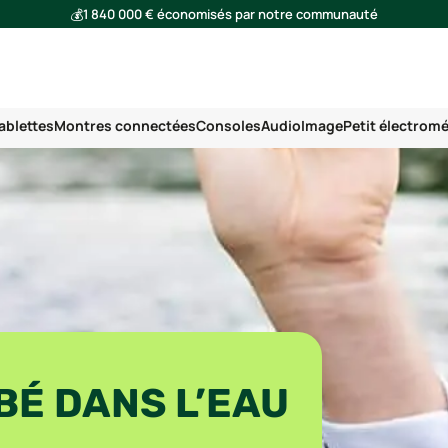
💰
1 840 000 € économisés par notre communauté
🌍
Ensemble, nous avons évité l'émission de 293 tonnes de CO₂
ablettes
Montres connectées
Consoles
Audio
Image
Petit électrom
É DANS L’EAU