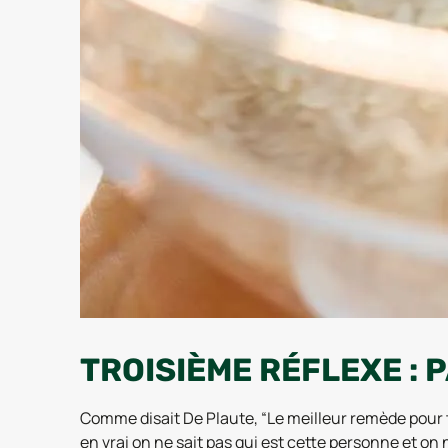
TROISIÈME RÉFLEXE : 
Comme disait De Plaute, “Le meilleur remède pour to
en vrai on ne sait pas qui est cette personne et on 