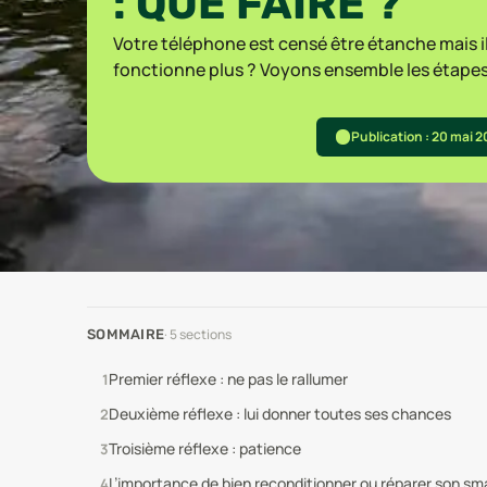
: QUE FAIRE ?
Votre téléphone est censé être étanche mais il
fonctionne plus ? Voyons ensemble les étapes 
Publication : 20 mai 
·
5
sections
SOMMAIRE
Premier réflexe : ne pas le rallumer
Deuxième réflexe : lui donner toutes ses chances
Troisième réflexe : patience
L’importance de bien reconditionner ou réparer son s