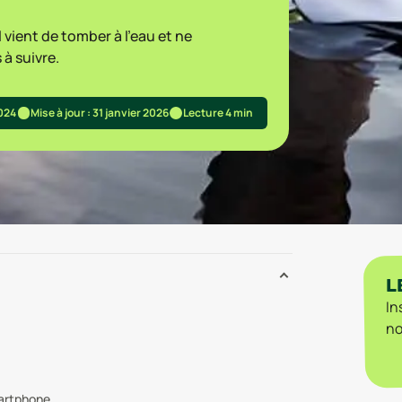
 vient de tomber à l'eau et ne
à suivre.
2024
Mise à jour : 31 janvier 2026
Lecture 4 min
L
In
no
martphone